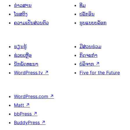
ຂ່າວສານ
ທີມ
ໂຮສຕິງ
ປລັກອິນ
ຄວາມເປັນສ່ວນຕົວ
ຮູບແບບບລັອກ
ຮຽນຮູ້
ມີສ່ວນຮ່ວມ
ຊ່ວຍເຫຼືອ
ກິດຈະກຳ
ນັກພັດທະນາ
ບໍລິຈາກ
↗
WordPress.tv
↗
Five for the Future
WordPress.com
↗
Matt
↗
bbPress
↗
BuddyPress
↗