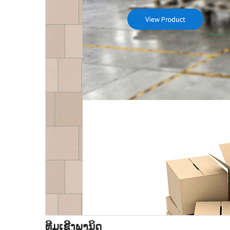
ທີມເຊີງພານິດ