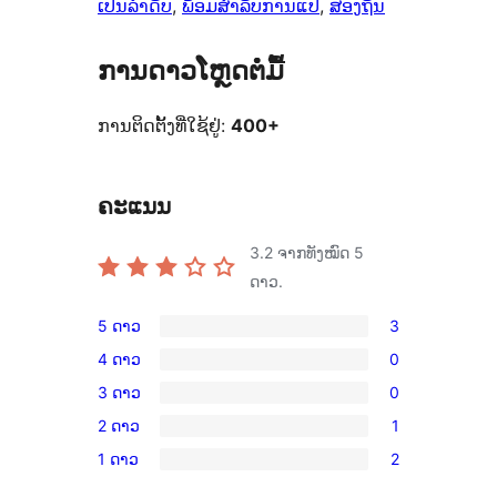
ເປັນລຳດັບ
, 
ພ້ອມສຳລັບການແປ
, 
ສອງຖັນ
ການດາວໂຫຼດຕໍ່ມື້
ການຕິດຕັ້ງທີ່ໃຊ້ຢູ່:
400+
ຄະແນນ
3.2
ຈາກທັງໝົດ 5
ດາວ.
5 ດາວ
3
ການ
4 ດາວ
0
ວິຈານ
ການ
3 ດາວ
0
5
ວິຈານ
ການ
ດາວ
2 ດາວ
1
4
ວິຈານ
ການ
ຈຳນວນ
ດາວ
1 ດາວ
2
3
ວິຈານ
ການ
3
ຈຳນວນ
ດາວ
2