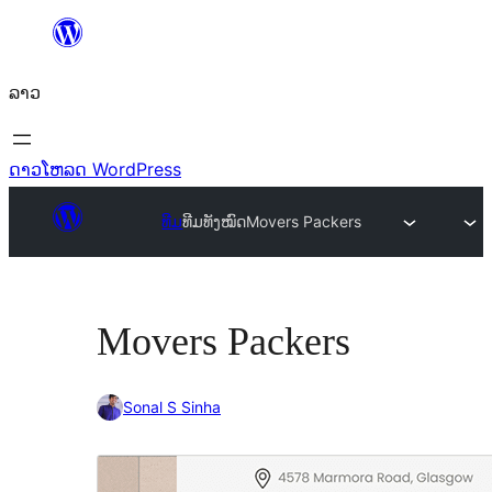
ຂ້າມ
ໄປ
ລາວ
ທີ່
ເນື້ອຫາ
ດາວໂຫລດ WordPress
ທີມ
ທີມທັງໝົດ
Movers Packers
Movers Packers
Sonal S Sinha