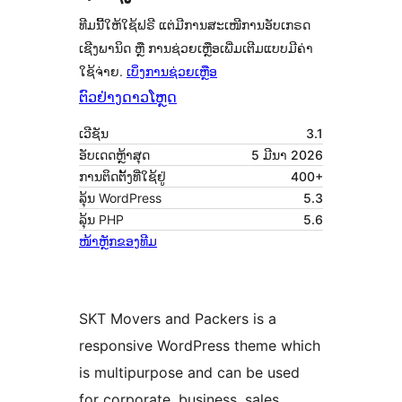
ທີມນີ້ໃຫ້ໃຊ້ຟຣີ ແຕ່ມີການສະເໜີການອັບເກຣດ
ເຊີງພານິດ ຫຼື ການຊ່ວຍເຫຼືອເພີ່ມເຕີມແບບມີຄ່າ
ໃຊ້ຈ່າຍ.
ເບິ່ງການຊ່ວຍເຫຼືອ
ຕົວຢ່າງ
ດາວໂຫຼດ
ເວີຊັນ
3.1
ອັບເດດຫຼ້າສຸດ
5 ມີນາ 2026
ການຕິດຕັ້ງທີ່ໃຊ້ຢູ່
400+
ລຸ້ນ WordPress
5.3
ລຸ້ນ PHP
5.6
ໜ້າຫຼັກຂອງທີມ
SKT Movers and Packers is a
responsive WordPress theme which
is multipurpose and can be used
for corporate, business, sales,