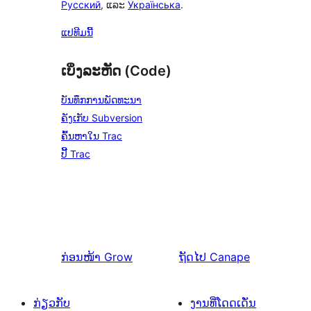
Русский
, ແລະ
Українська
.
ແປທີມນີ້
ເບິ່ງລະຫັດ (Code)
ບັນທຶກການພັດທະນາ
ຄັງເກັບ Subversion
ຄົ້ນຫາໃນ Trac
ປີ້ Trac
ກ່ອນໜ້າ
Grow
ຖັດໄປ
Canape
ກ່ຽວກັບ
ງານທີ່ໂດດເດັ່ນ