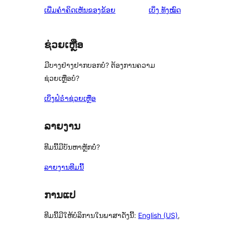
ວິຈານ
ລາຍການ
0
ຄຳ
ເພີ່ມຄຳຄິດເຫັນຂອງຂ້ອຍ
ເບິ່ງ
ທັງໝົດ
ຈຳນວນ
ດາວ
1
ລາຍການ
ຄິດ
0
ຈຳນວນ
ດາວ
ເຫັນ
ລາຍການ
1
ຈຳນວນ
ຊ່ວຍເຫຼືອ
ລາຍການ
2
ມີບາງຢ່າງຢາກບອກບໍ? ຕ້ອງການຄວາມ
ລາຍການ
ຊ່ວຍເຫຼືອບໍ?
ເບິ່ງຟໍຣຳຊ່ວຍເຫຼືອ
ລາຍງານ
ທີມນີ້ມີບັນຫາຫຼັກບໍ່?
ລາຍງານທີມນີ້
ການແປ
ທີມນີ້ມີໃຫ້ບໍລິການໃນພາສາດັ່ງນີ້:
English (US)
,