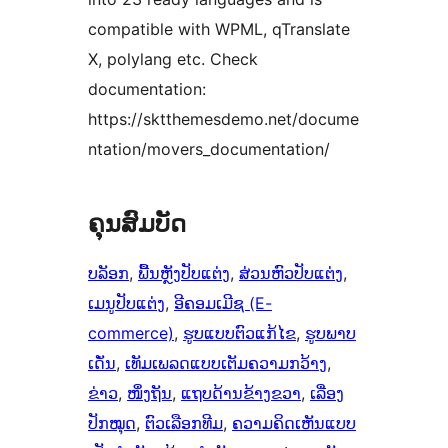
compatible with WPML, qTranslate
X, polylang etc. Check
documentation:
https://sktthemesdemo.net/docume
ntation/movers_documentation/
ຄຸນສົມບັດ
ບລັອກ
, 
ພື້ນຫຼັງປັບແຕ່ງ
, 
ສ່ວນຫົວປັບແຕ່ງ
, 
ເມນູປັບແຕ່ງ
, 
ອີຄອມເມີຊ (E-
commerce)
, 
ຮູບແບບຕົວແກ້ໄຂ
, 
ຮູບພາບ
ເດັ່ນ
, 
ເທັມເພລດແບບເຕັມຄວາມກວ້າງ
, 
ຂ່າວ
, 
ໜຶ່ງຖັນ
, 
ແຖບດ້ານຂ້າງຂວາ
, 
ເລື່ອງ
ປັກໝຸດ
, 
ຕົວເລືອກທີມ
, 
ຄວາມຄິດເຫັນແບບ