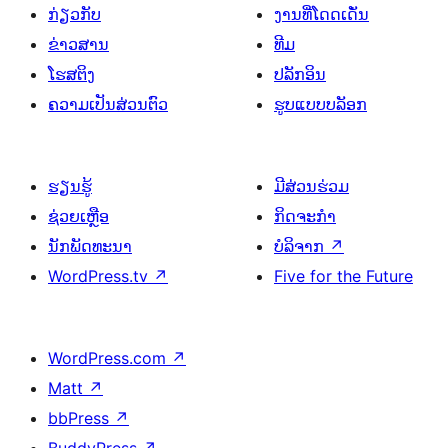
ກ່ຽວກັບ
ງານທີ່ໂດດເດັ່ນ
ຂ່າວສານ
ທີມ
ໂຮສຕິງ
ປລັກອິນ
ຄວາມເປັນສ່ວນຕົວ
ຮູບແບບບລັອກ
ຮຽນຮູ້
ມີສ່ວນຮ່ວມ
ຊ່ວຍເຫຼືອ
ກິດຈະກຳ
ນັກພັດທະນາ
ບໍລິຈາກ
↗
WordPress.tv
↗
Five for the Future
WordPress.com
↗
Matt
↗
bbPress
↗