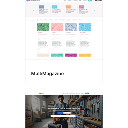
ຕົວ
ເລືອກ
ທີມ
MultiMagazine