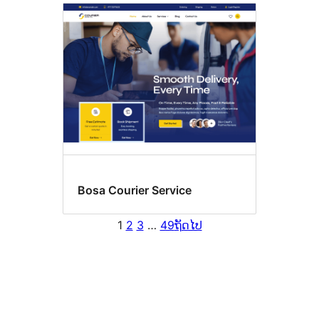
Bosa Courier Service
1
2
3
…
49
ຖັດໄປ