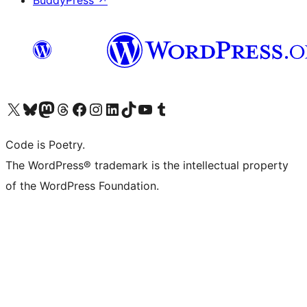
BuddyPress
↗
ຢ້ຽມຊົມບັນຊີ X (ຊື່ເກົ່າ Twitter) ຂອງພວກເຮົາ
ຢ້ຽມຊົມບັນຊີ Bluesky ຂອງພວກເຮົາ
ຢ້ຽມຊົມບັນຊີ Mastodon ຂອງພວກເຮົາ
ຢ້ຽມຊົມບັນຊີ Threads ຂອງພວກເຮົາ
ຢ້ຽມຊົມໜ້າ Facebook ຂອງພວກເຮົາ
ຢ້ຽມຊົມບັນຊີ Instagram ຂອງພວກເຮົາ
ຢ້ຽມຊົມບັນຊີ LinkedIn ຂອງພວກເຮົາ
ຢ້ຽມຊົມບັນຊີ TikTok ຂອງພວກເຮົາ
ຢ້ຽມຊົມຊ່ອງ YouTube ຂອງພວກເຮົາ
ຢ້ຽມຊົມບັນຊີ Tumblr ຂອງພວກເຮົາ
Code is Poetry.
The WordPress® trademark is the intellectual property
of the WordPress Foundation.