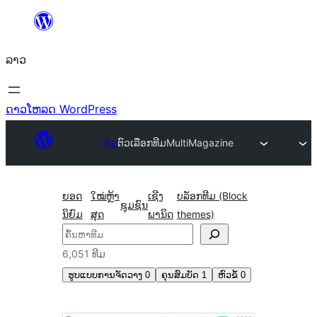
ຂ້າມ
ໄປ
ລາວ
ທີ່
ເນື້ອຫາ
ດາວໂຫລດ WordPress
ທີມ
ຕົວເລືອກທີມ
MultiMagazine
ຍອດ
ໃໝ່ຫຼ້າ
ເຊີງ
ບລັອກທີມ (Block
ຊຸມຊົນ
ນິຍົມ
ສຸດ
ພານິດ
themes)
ຄົ້ນຫາ
6,051 ທີມ
ຮູບແບບການຈັດວາງ
0
ຄຸນສົມບັດ
1
ຫົວຂໍ້
0