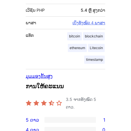
ເວີຊັນ PHP
5.4 ຫຼື ສູງກວ່າ
ພາສາ
ເບິ່ງທັງໝົດ 4 ພາສາ
ແທັກ
bitcoin
blockchain
ethereum
Litecoin
timestamp
ມຸມມອງຂັ້ນສູງ
ການໃຫ້ຄະແນນ
3.5
ຈາກທັງໝົດ 5
ດາວ.
5 ດາວ
1
ການ
4 ດາວ
0