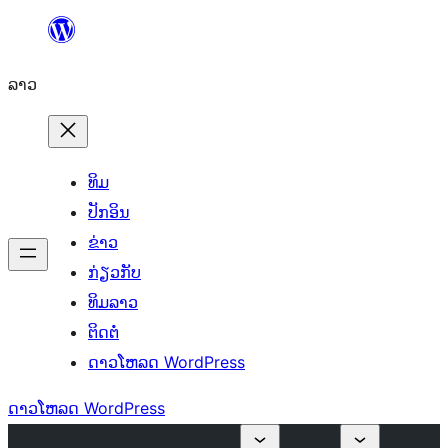
ຂ້າມ
ໄປ
ລາວ
ທີ່
ເນື້ອຫາ
ທິມ
ປັກອິນ
ຂ່າວ
ກ່ຽວກັບ
ທິມລາວ
ຕິດຕໍ່
ດາວໂຫລດ WordPress
ດາວໂຫລດ WordPress