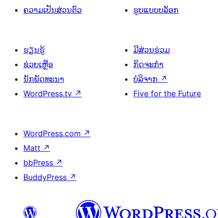
ຄວາມເປັນສ່ວນຕົວ
ຮູບແບບບລັອກ
ຮຽນຮູ້
ມີສ່ວນຮ່ວມ
ຊ່ວຍເຫຼືອ
ກິດຈະກຳ
ນັກພັດທະນາ
ບໍລິຈາກ
↗
WordPress.tv
↗
Five for the Future
WordPress.com
↗
Matt
↗
bbPress
↗
BuddyPress
↗