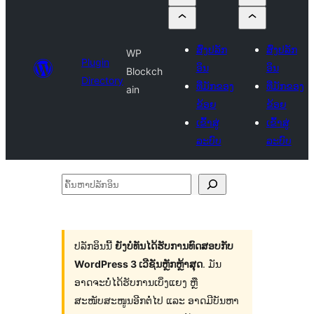
ສົ່ງປລັກ
ສົ່ງປລັກ
WP
Plugin
ອິນ
ອິນ
Blockch
Directory
ທີ່ມັກຂອງ
ທີ່ມັກຂອງ
ain
ຂ້ອຍ
ຂ້ອຍ
ເຂົ້າສູ່
ເຂົ້າສູ່
ລະບົບ
ລະບົບ
ຄົ້ນ
ຫາ
ປ
ລັກ
ປລັກອິນນີ້
ຍັງບໍ່ທັນໄດ້ຮັບການທົດສອບກັບ
WordPress 3 ເວີຊັນຫຼັກຫຼ້າສຸດ
. ມັນ
ອິນ
ອາດຈະບໍ່ໄດ້ຮັບການເບິ່ງແຍງ ຫຼື
ສະໜັບສະໜູນອີກຕໍ່ໄປ ແລະ ອາດມີບັນຫາ