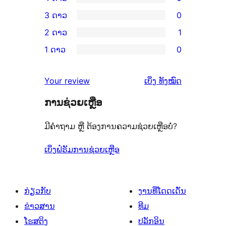
ວິຈານ
ການ
3 ດາວ
0
5
ວິຈານ
ການ
2 ດາວ
1
ດາວ
4
ວິຈານ
ການ
ຈຳນວນ
1 ດາວ
0
ດາວ
3
ວິຈານ
ການ
1
ຈຳນວນ
ດາວ
2
ວິຈານ
ລາຍການ
ຄຳ
0
Your review
ເບິ່ງ
ທັງໝົດ
ຈຳນວນ
ດາວ
1
ຄິດ
ລາຍການ
0
ຈຳນວນ
ການຊ່ວຍເຫຼືອ
ດາວ
ເຫັນ
ລາຍການ
1
ຈຳນວນ
ມີຄຳຖາມ ຫຼື ຕ້ອງການຄວາມຊ່ວຍເຫຼືອບໍ່?
ລາຍການ
0
ລາຍການ
ເບິ່ງຟໍຣັມການຊ່ວຍເຫຼືອ
ກ່ຽວກັບ
ງານທີ່ໂດດເດັ່ນ
ຂ່າວສານ
ທີມ
ໂຮສຕິງ
ປລັກອິນ