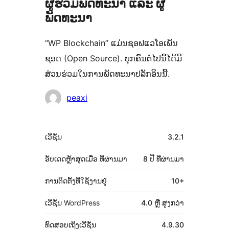
ຜູ້ຮ່ວມພັດທະນາ ແລະ ຜູ້
ພັດທະນາ
“WP Blockchain” ແມ່ນຊອຟແວໂອເພັນ
ຊອດ (Open Source). ບຸກຄົນຕໍ່ໄປນີ້ໄດ້ມີ
ສ່ວນຮ່ວມໃນການພັດທະນາປລັກອິນນີ້.
ຜູ້
peaxi
ຮ່ວມ
ພັດທະນາ
ຂໍ້ມູນ
ເວີຊັນ
3.2.1
ກຳກັບ
(Meta)
ອັບເດດຫຼ້າສຸດເມື່ອ
ທີ່ຜ່ານມາ
8 ປີ
ທີ່ຜ່ານມາ
ການຕິດຕັ້ງທີ່ໃຊ້ງານຢູ່
10+
ເວີຊັນ WordPress
4.0 ຫຼື ສູງກວ່າ
ທົດສອບເຖິງເວີຊັນ
4.9.30