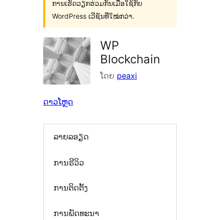
ການເຮັດວຽກຮ່ວມກັນເມື່ອໃຊ້ກັບ
WordPress ເວີຊັນທີ່ໃໝ່ກວ່າ.
WP
Blockchain
ໂດຍ
peaxi
ດາວໂຫຼດ
ລາຍລອຽດ
ການຣີວິວ
ການຕິດຕັ້ງ
ການພັດທະນາ