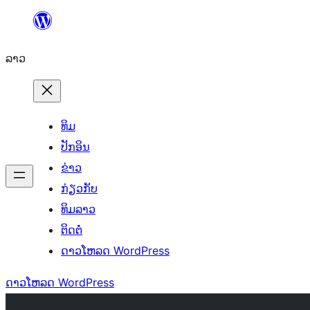
ຂ້າມ
ໄປ
ລາວ
ທີ່
ເນື້ອຫາ
ທິມ
ປັກອິນ
ຂ່າວ
ກ່ຽວກັບ
ທິມລາວ
ຕິດຕໍ່
ດາວໂຫລດ WordPress
ດາວໂຫລດ WordPress