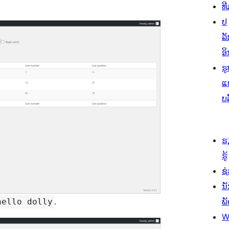
ທີ
ປ
ລັ
ອິ
ຮູ
ແ
ບ
ຮ
ຮູ້
ຊ່
ນ
.
ພ
hello dolly
W