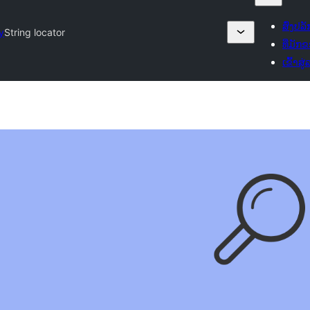
ສົ່ງປລັ
y
String locator
ທີ່ມັກ
ເຂົ້າສູ