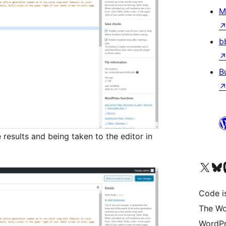
M
b
B
 results and being taken to the editor in
ຢ້ຽມຊົມບັນຊີ X (ຊື່ເກົ່າ Twitter) ຂອງພວກເຮົາ
ຢ້ຽມຊົມບັນຊີ Bluesky ຂອງພ
ຢ້ຽມຊ
Code i
The Wo
WordPr