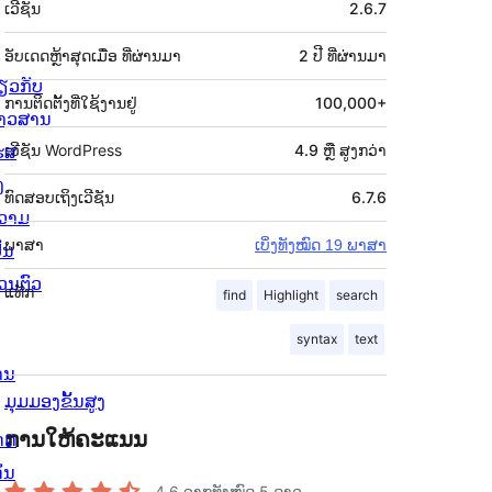
ເວີຊັນ
2.6.7
ກຳກັບ
(Meta)
ອັບເດດຫຼ້າສຸດເມື່ອ
ທີ່ຜ່ານມາ
2 ປີ
ທີ່ຜ່ານມາ
່ຽວກັບ
ການຕິດຕັ້ງທີ່ໃຊ້ງານຢູ່
100,000+
່າວສານ
ຮສ
ເວີຊັນ WordPress
4.9 ຫຼື ສູງກວ່າ
ງ
ທົດສອບເຖິງເວີຊັນ
6.7.6
ວາມ
ພາສາ
ເບິ່ງທັງໝົດ 19 ພາສາ
ັນ
່ວນຕົວ
ແທັກ
find
Highlight
search
syntax
text
ານ
ມຸມມອງຂັ້ນສູງ
ການໃຫ້ຄະແນນ
ດດ
ັ່ນ
4.6
ຈາກທັງໝົດ 5 ດາວ.