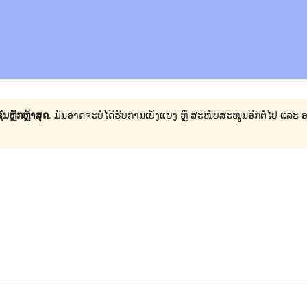
ນຫຼັກຫຼ້າສຸດ
. ມັນອາດຈະບໍ່ໄດ້ຮັບການເບິ່ງແຍງ ຫຼື ສະໜັບສະໜູນອີກຕໍ່ໄປ ແລະ