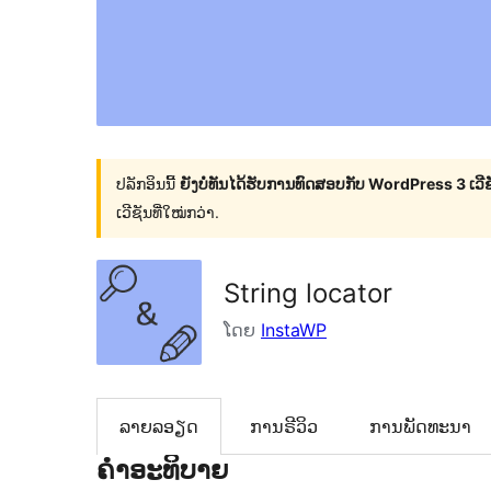
ປລັກອິນນີ້
ຍັງບໍ່ທັນໄດ້ຮັບການທົດສອບກັບ WordPress 3 ເວີຊັ
ເວີຊັນທີ່ໃໝ່ກວ່າ.
String locator
ໂດຍ
InstaWP
ລາຍລອຽດ
ການຣີວິວ
ການພັດທະນາ
ຄຳອະທິບາຍ