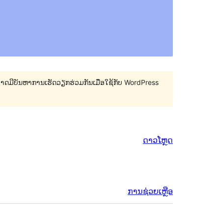
 ອາດມີບັນຫາການເຮັດວຽກຮ່ວມກັນເມື່ອໃຊ້ກັບ WordPress
ດາວໂຫຼດ
ການຊ່ວຍເຫຼືອ
ຂໍ້ມູນ