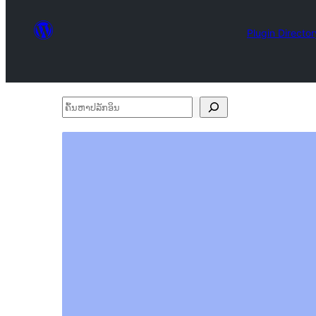
Plugin Director
ຄົ້ນ
ຫາ
ປ
ລັກ
ອິນ