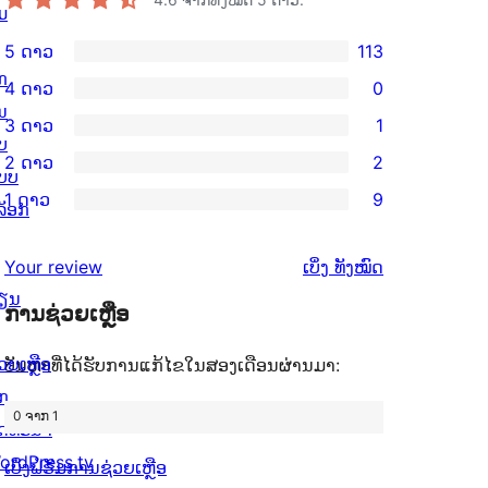
ມ
5 ດາວ
113
ການ
ກ
4 ດາວ
0
ວິຈານ
ການ
ນ
3 ດາວ
1
5
ວິຈານ
ການ
ບ
2 ດາວ
2
ດາວ
4
ວິຈານ
ບບ
ການ
ຈຳນວນ
1 ດາວ
9
ດາວ
3
ລັອກ
ວິຈານ
ການ
113
ຈຳນວນ
ດາວ
2
ວິຈານ
ລາຍການ
ຄຳ
0
Your review
ເບິ່ງ
ທັງໝົດ
ຈຳນວນ
ດາວ
1
ຽນ
ຄິດ
ລາຍການ
1
ຈຳນວນ
ການຊ່ວຍເຫຼືອ
ດາວ
ເຫັນ
ລາຍການ
2
ຈຳນວນ
ວຍເຫຼືອ
ບັນຫາທີ່ໄດ້ຮັບການແກ້ໄຂໃນສອງເດືອນຜ່ານມາ:
ລາຍການ
9
ັກ
ລາຍການ
0 ຈາກ 1
ັດທະນາ
ordPress.tv
ເບິ່ງຟໍຣັມການຊ່ວຍເຫຼືອ