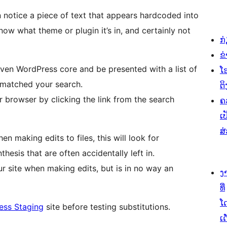
notice a piece of text that appears hardcoded into
know what theme or plugin it’s in, and certainly not
ກ
ຂ
even WordPress core and be presented with a list of
ໂ
e matched your search.
ຕິ
r browser by clicking the link from the search
ຄ
ເປ
ສ
 making edits to files, this will look for
hesis that are often accidentally left in.
ur site when making edits, but is in no way an
ງ
ທີ່
ໂ
ess Staging
site before testing substitutions.
ເດ