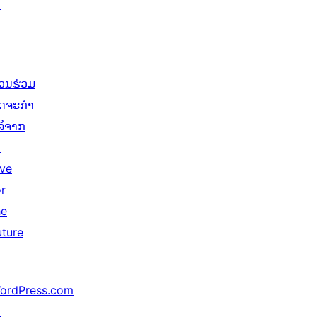
↗
່ວນຮ່ວມ
ິດຈະກຳ
ໍລິຈາກ
↗
ive
or
he
uture
ordPress.com
↗