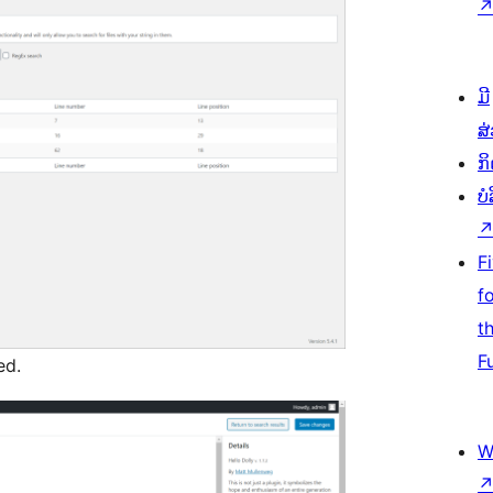
ມີ
ສ
ກ
ບ
F
f
t
F
ed.
W