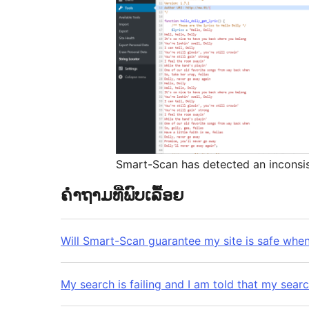
Smart-Scan has detected an inconsis
ຄຳຖາມທີ່ພົບເລື້ອຍ
Will Smart-Scan guarantee my site is safe whe
My search is failing and I am told that my searc