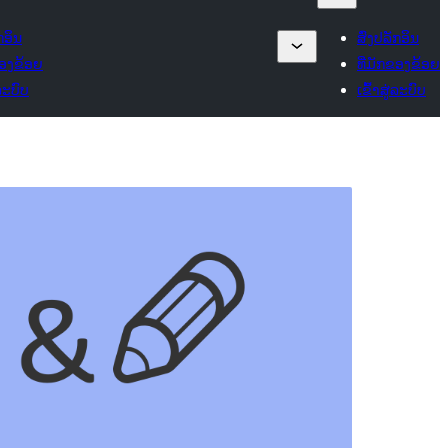
ກອິນ
ສົ່ງປລັກອິນ
ຂອງຂ້ອຍ
ທີ່ມັກຂອງຂ້ອຍ
່ລະບົບ
ເຂົ້າສູ່ລະບົບ