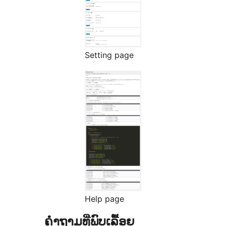
Setting page
Help page
ຄຳຖາມທີ່ພົບເລື້ອຍ