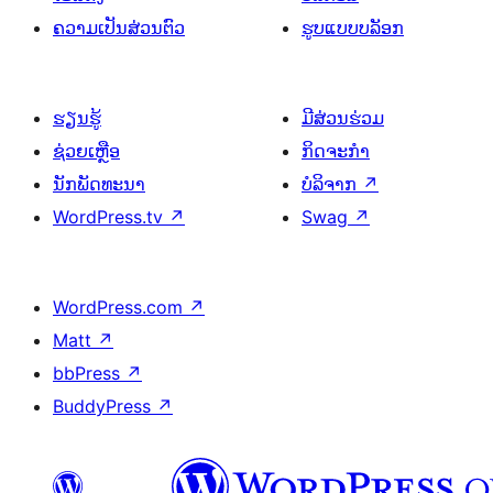
ຄວາມເປັນສ່ວນຕົວ
ຮູບແບບບລັອກ
ຮຽນຮູ້
ມີສ່ວນຮ່ວມ
ຊ່ວຍເຫຼືອ
ກິດຈະກຳ
ນັກພັດທະນາ
ບໍລິຈາກ
↗
WordPress.tv
↗
Swag
↗
WordPress.com
↗
Matt
↗
bbPress
↗
BuddyPress
↗