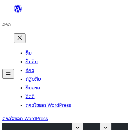
ຂ້າມ
ໄປ
ລາວ
ທີ່
ເນື້ອຫາ
ທິມ
ປັກອິນ
ຂ່າວ
ກ່ຽວກັບ
ທິມລາວ
ຕິດຕໍ່
ດາວໂຫລດ WordPress
ດາວໂຫລດ WordPress