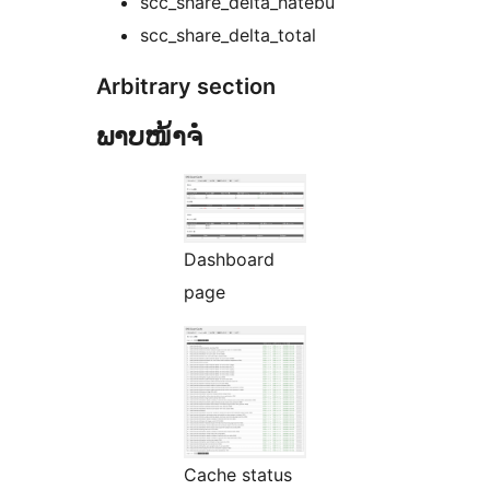
scc_share_delta_hatebu
scc_share_delta_total
Arbitrary section
ພາບໜ້າຈໍ
Dashboard
page
Cache status