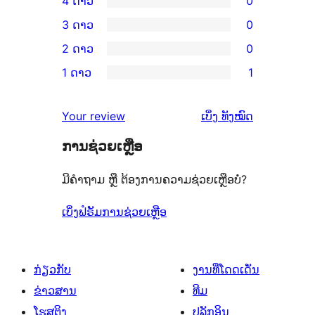
4 ດາວ
0
ວິຈານ
ການ
3 ດາວ
0
5
ວິຈານ
ການ
2 ດາວ
0
ດາວ
4
ວິຈານ
ການ
ຈຳນວນ
1 ດາວ
1
ດາວ
3
ວິຈານ
ການ
3
ຈຳນວນ
ດາວ
2
ວິຈານ
ລາຍການ
ຄຳ
0
Your review
ເບິ່ງ
ທັງໝົດ
ຈຳນວນ
ດາວ
1
ຄິດ
ລາຍການ
0
ຈຳນວນ
ການຊ່ວຍເຫຼືອ
ດາວ
ເຫັນ
ລາຍການ
0
ຈຳນວນ
ມີຄຳຖາມ ຫຼື ຕ້ອງການຄວາມຊ່ວຍເຫຼືອບໍ່?
ລາຍການ
1
ລາຍການ
ເບິ່ງຟໍຣັມການຊ່ວຍເຫຼືອ
ກ່ຽວກັບ
ງານທີ່ໂດດເດັ່ນ
ຂ່າວສານ
ທີມ
ໂຮສຕິງ
ປລັກອິນ