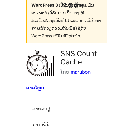
WordPress 3 ເວີຊັນຫຼັກຫຼ້າສຸດ
. ມັນ
ອາດຈະບໍ່ໄດ້ຮັບການເບິ່ງແຍງ ຫຼື
ສະໜັບສະໜູນອີກຕໍ່ໄປ ແລະ ອາດມີບັນຫາ
ການເຮັດວຽກຮ່ວມກັນເມື່ອໃຊ້ກັບ
WordPress ເວີຊັນທີ່ໃໝ່ກວ່າ.
SNS Count
Cache
ໂດຍ
marubon
ດາວໂຫຼດ
ລາຍລອຽດ
ການຣີວິວ