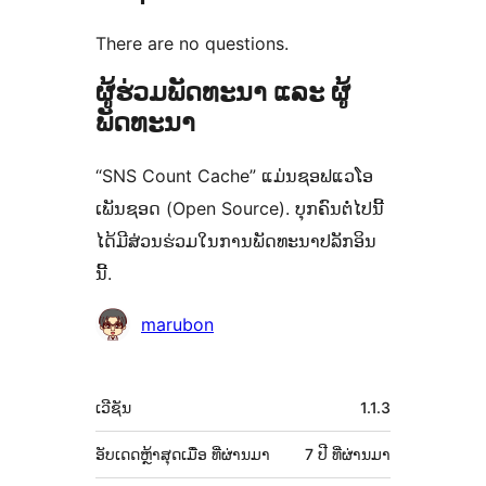
There are no questions.
ຜູ້ຮ່ວມພັດທະນາ ແລະ ຜູ້
ພັດທະນາ
“SNS Count Cache” ແມ່ນຊອຟແວໂອ
ເພັນຊອດ (Open Source). ບຸກຄົນຕໍ່ໄປນີ້
ໄດ້ມີສ່ວນຮ່ວມໃນການພັດທະນາປລັກອິນ
ນີ້.
ຜູ້
marubon
ຮ່ວມ
ພັດທະນາ
ຂໍ້ມູນ
ເວີຊັນ
1.1.3
ກຳກັບ
(Meta)
ອັບເດດຫຼ້າສຸດເມື່ອ
ທີ່ຜ່ານມາ
7 ປີ
ທີ່ຜ່ານມາ