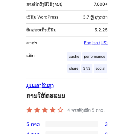
ການຕິດຕັ້ງທີ່ໃຊ້ງານຢູ່
7,000+
ເວີຊັນ WordPress
3.7 ຫຼື ສູງກວ່າ
ທົດສອບເຖິງເວີຊັນ
5.2.25
ພາສາ
English (US)
ແທັກ
cache
performance
share
SNS
social
ມຸມມອງຂັ້ນສູງ
ການໃຫ້ຄະແນນ
4
ຈາກທັງໝົດ 5 ດາວ.
5 ດາວ
3
ການ