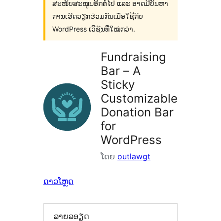
ສະໜັບສະໜູນອີກຕໍ່ໄປ ແລະ ອາດມີບັນຫາ
ການເຮັດວຽກຮ່ວມກັນເມື່ອໃຊ້ກັບ
WordPress ເວີຊັນທີ່ໃໝ່ກວ່າ.
Fundraising
Bar – A
Sticky
Customizable
Donation Bar
for
WordPress
ໂດຍ
outlawgt
ດາວໂຫຼດ
ລາຍລອຽດ