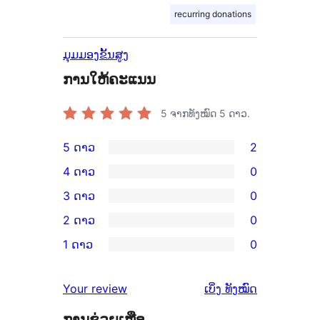
recurring donations
ມຸມມອງຂັ້ນສູງ
ການໃຫ້ຄະແນນ
5
ຈາກທັງໝົດ 5 ດາວ.
5 ດາວ
2
ການ
4 ດາວ
0
ວິຈານ
ການ
3 ດາວ
0
5
ວິຈານ
ການ
2 ດາວ
0
ດາວ
4
ວິຈານ
ການ
ຈຳນວນ
1 ດາວ
0
ດາວ
3
ວິຈານ
ການ
2
ຈຳນວນ
ດາວ
2
ວິຈານ
ລາຍການ
ຄຳ
0
Your review
ເບິ່ງ
ທັງໝົດ
ຈຳນວນ
ດາວ
1
ຄິດ
ລາຍການ
0
ຈຳນວນ
ການຊ່ວຍເຫຼືອ
ດາວ