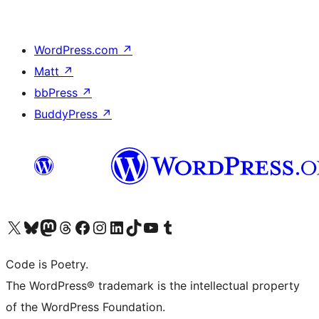
WordPress.com
↗
Matt
↗
bbPress
↗
BuddyPress
↗
ຢ້ຽມຊົມບັນຊີ X (ຊື່ເກົ່າ Twitter) ຂອງພວກເຮົາ
ຢ້ຽມຊົມບັນຊີ Bluesky ຂອງພວກເຮົາ
ຢ້ຽມຊົມບັນຊີ Mastodon ຂອງພວກເຮົາ
ຢ້ຽມຊົມບັນຊີ Threads ຂອງພວກເຮົາ
ຢ້ຽມຊົມໜ້າ Facebook ຂອງພວກເຮົາ
ຢ້ຽມຊົມບັນຊີ Instagram ຂອງພວກເຮົາ
ຢ້ຽມຊົມບັນຊີ LinkedIn ຂອງພວກເຮົາ
ຢ້ຽມຊົມບັນຊີ TikTok ຂອງພວກເຮົາ
ຢ້ຽມຊົມຊ່ອງ YouTube ຂອງພວກເຮົາ
ຢ້ຽມຊົມບັນຊີ Tumblr ຂອງພວກເຮົາ
Code is Poetry.
The WordPress® trademark is the intellectual property
of the WordPress Foundation.