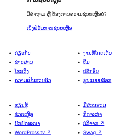
ເຫັນ
ລາຍການ
0
ຈຳນວນ
ມີຄຳຖາມ ຫຼື ຕ້ອງການຄວາມຊ່ວຍເຫຼືອບໍ່?
ລາຍການ
0
ລາຍການ
ເບິ່ງຟໍຣັມການຊ່ວຍເຫຼືອ
ກ່ຽວກັບ
ງານທີ່ໂດດເດັ່ນ
ຂ່າວສານ
ທີມ
ໂຮສຕິງ
ປລັກອິນ
ຄວາມເປັນສ່ວນຕົວ
ຮູບແບບບລັອກ
ຮຽນຮູ້
ມີສ່ວນຮ່ວມ
ຊ່ວຍເຫຼືອ
ກິດຈະກຳ
ນັກພັດທະນາ
ບໍລິຈາກ
↗
WordPress.tv
↗
Swag
↗