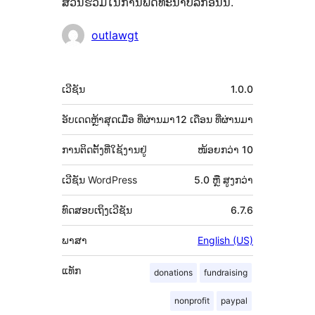
ສ່ວນຮ່ວມໃນການພັດທະນາປລັກອິນນີ້.
ຜູ້
outlawgt
ຮ່ວມ
ພັດທະນາ
ຂໍ້ມູນ
ເວີຊັນ
1.0.0
ກຳກັບ
(Meta)
ອັບເດດຫຼ້າສຸດເມື່ອ
ທີ່ຜ່ານມາ
12 ເດືອນ
ທີ່ຜ່ານມາ
ການຕິດຕັ້ງທີ່ໃຊ້ງານຢູ່
ໜ້ອຍກວ່າ 10
ເວີຊັນ WordPress
5.0 ຫຼື ສູງກວ່າ
ທົດສອບເຖິງເວີຊັນ
6.7.6
ພາສາ
English (US)
ແທັກ
donations
fundraising
nonprofit
paypal