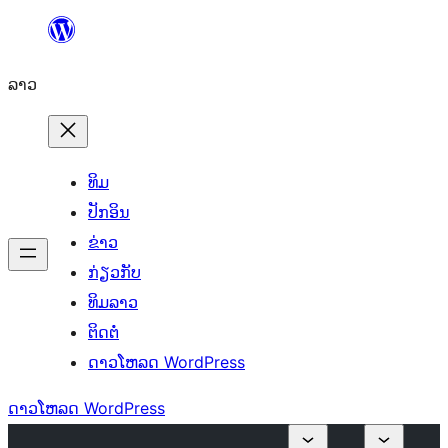
ຂ້າມ
ໄປ
ລາວ
ທີ່
ເນື້ອຫາ
ທິມ
ປັກອິນ
ຂ່າວ
ກ່ຽວກັບ
ທິມລາວ
ຕິດຕໍ່
ດາວໂຫລດ WordPress
ດາວໂຫລດ WordPress