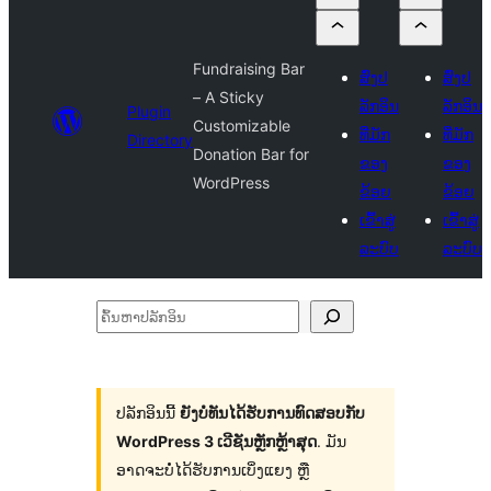
Fundraising Bar
ສົ່ງປ
ສົ່ງປ
– A Sticky
ລັກອິນ
ລັກອິນ
Plugin
Customizable
ທີ່ມັກ
ທີ່ມັກ
Directory
Donation Bar for
ຂອງ
ຂອງ
WordPress
ຂ້ອຍ
ຂ້ອຍ
ເຂົ້າສູ່
ເຂົ້າສູ່
ລະບົບ
ລະບົບ
ຄົ້ນ
ຫາ
ປ
ລັກ
ປລັກອິນນີ້
ຍັງບໍ່ທັນໄດ້ຮັບການທົດສອບກັບ
WordPress 3 ເວີຊັນຫຼັກຫຼ້າສຸດ
. ມັນ
ອິນ
ອາດຈະບໍ່ໄດ້ຮັບການເບິ່ງແຍງ ຫຼື