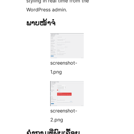
styling in real time from the
WordPress admin.
ພາບໜ້າຈໍ
screenshot-
1.png
screenshot-
2.png
ຄຳຖາມທີ່ພົບເລື້ອຍ