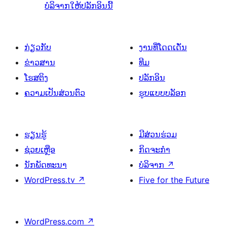
ບໍລິຈາກໃຫ້ປລັກອິນນີ້
ກ່ຽວກັບ
ງານທີ່ໂດດເດັ່ນ
ຂ່າວສານ
ທີມ
ໂຮສຕິງ
ປລັກອິນ
ຄວາມເປັນສ່ວນຕົວ
ຮູບແບບບລັອກ
ຮຽນຮູ້
ມີສ່ວນຮ່ວມ
ຊ່ວຍເຫຼືອ
ກິດຈະກຳ
ນັກພັດທະນາ
ບໍລິຈາກ
↗
WordPress.tv
↗
Five for the Future
WordPress.com
↗