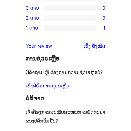
ວິຈານ
ການ
3 ດາວ
0
5
ວິຈານ
ການ
2 ດາວ
0
ດາວ
4
ວິຈານ
ການ
ຈຳນວນ
1 ດາວ
1
ດາວ
3
ວິຈານ
ການ
10
ຈຳນວນ
ດາວ
2
ວິຈານ
ລາຍການ
ຄຳ
0
Your review
ເບິ່ງ
ທັງໝົດ
ຈຳນວນ
ດາວ
1
ຄິດ
ລາຍການ
0
ຈຳນວນ
ການຊ່ວຍເຫຼືອ
ດາວ
ເຫັນ
ລາຍການ
0
ຈຳນວນ
ມີຄຳຖາມ ຫຼື ຕ້ອງການຄວາມຊ່ວຍເຫຼືອບໍ່?
ລາຍການ
1
ລາຍການ
ເບິ່ງຟໍຣັມການຊ່ວຍເຫຼືອ
ບໍລິຈາກ
ເຈົ້າຕ້ອງການສະໜັບສະໜູນການພັດທະນາ
ຂອງປລັກອິນນີ້ບໍ່?