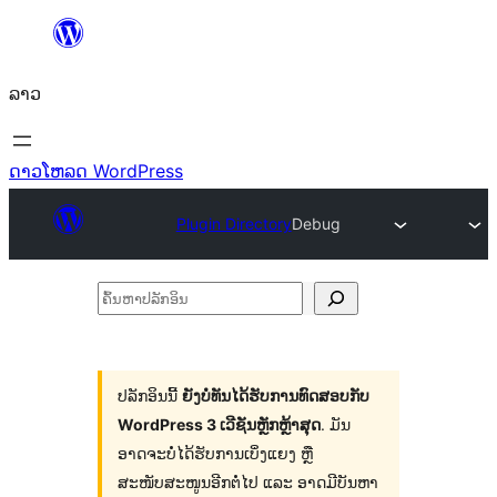
ຂ້າມ
ໄປ
ລາວ
ທີ່
ເນື້ອຫາ
ດາວໂຫລດ WordPress
Plugin Directory
Debug
ຄົ້ນ
ຫາ
ປ
ລັກ
ປລັກອິນນີ້
ຍັງບໍ່ທັນໄດ້ຮັບການທົດສອບກັບ
WordPress 3 ເວີຊັນຫຼັກຫຼ້າສຸດ
. ມັນ
ອິນ
ອາດຈະບໍ່ໄດ້ຮັບການເບິ່ງແຍງ ຫຼື
ສະໜັບສະໜູນອີກຕໍ່ໄປ ແລະ ອາດມີບັນຫາ