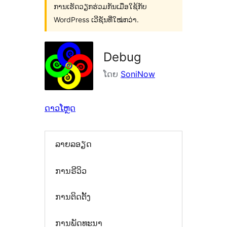
ການເຮັດວຽກຮ່ວມກັນເມື່ອໃຊ້ກັບ
WordPress ເວີຊັນທີ່ໃໝ່ກວ່າ.
Debug
ໂດຍ
SoniNow
ດາວໂຫຼດ
ລາຍລອຽດ
ການຣີວິວ
ການຕິດຕັ້ງ
ການພັດທະນາ