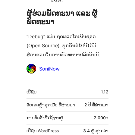
ຜູ້ຮ່ວມພັດທະນາ ແລະ ຜູ້
ພັດທະນາ
“Debug” ແມ່ນຊອຟແວໂອເພັນຊອດ
(Open Source). ບຸກຄົນຕໍ່ໄປນີ້ໄດ້ມີ
ສ່ວນຮ່ວມໃນການພັດທະນາປລັກອິນນີ້.
ຜູ້
SoniNow
ຮ່ວມ
ພັດທະນາ
ຂໍ້ມູນ
ເວີຊັນ
1.12
ກຳກັບ
(Meta)
ອັບເດດຫຼ້າສຸດເມື່ອ
ທີ່ຜ່ານມາ
2 ປີ
ທີ່ຜ່ານມາ
ການຕິດຕັ້ງທີ່ໃຊ້ງານຢູ່
2,000+
ເວີຊັນ WordPress
3.4 ຫຼື ສູງກວ່າ