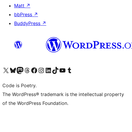
Matt
↗
bbPress
↗
BuddyPress
↗
ຢ້ຽມຊົມບັນຊີ X (ຊື່ເກົ່າ Twitter) ຂອງພວກເຮົາ
ຢ້ຽມຊົມບັນຊີ Bluesky ຂອງພວກເຮົາ
ຢ້ຽມຊົມບັນຊີ Mastodon ຂອງພວກເຮົາ
ຢ້ຽມຊົມບັນຊີ Threads ຂອງພວກເຮົາ
ຢ້ຽມຊົມໜ້າ Facebook ຂອງພວກເຮົາ
ຢ້ຽມຊົມບັນຊີ Instagram ຂອງພວກເຮົາ
ຢ້ຽມຊົມບັນຊີ LinkedIn ຂອງພວກເຮົາ
ຢ້ຽມຊົມບັນຊີ TikTok ຂອງພວກເຮົາ
ຢ້ຽມຊົມຊ່ອງ YouTube ຂອງພວກເຮົາ
ຢ້ຽມຊົມບັນຊີ Tumblr ຂອງພວກເຮົາ
Code is Poetry.
The WordPress® trademark is the intellectual property
of the WordPress Foundation.