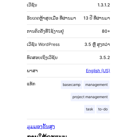
ຂໍ້ມູນ
ເວີຊັນ
1.3.1.2
ກຳກັບ
(Meta)
ອັບເດດຫຼ້າສຸດເມື່ອ
ທີ່ຜ່ານມາ
13 ປີ
ທີ່ຜ່ານມາ
ການຕິດຕັ້ງທີ່ໃຊ້ງານຢູ່
80+
ເວີຊັນ WordPress
3.5 ຫຼື ສູງກວ່າ
ທົດສອບເຖິງເວີຊັນ
3.5.2
ພາສາ
English (US)
ແທັກ
basecamp
management
project management
task
to-do
ມຸມມອງຂັ້ນສູງ