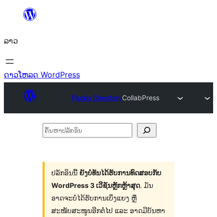
ຂ້າມ
ໄປ
ລາວ
ທີ່
ເນື້ອຫາ
ດາວໂຫລດ WordPress
Plugin Directory
CollabPress
ຄົ້ນ
ຫາ
ປ
ລັກ
ປລັກອິນນີ້
ຍັງບໍ່ທັນໄດ້ຮັບການທົດສອບກັບ
WordPress 3 ເວີຊັນຫຼັກຫຼ້າສຸດ
. ມັນ
ອິນ
ອາດຈະບໍ່ໄດ້ຮັບການເບິ່ງແຍງ ຫຼື
ສະໜັບສະໜູນອີກຕໍ່ໄປ ແລະ ອາດມີບັນຫາ