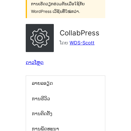
ການເຮັດວຽກຮ່ວມກັນເມື່ອໃຊ້ກັບ
WordPress ເວີຊັນທີ່ໃໝ່ກວ່າ.
CollabPress
ໂດຍ
WDS-Scott
ດາວໂຫຼດ
ລາຍລອຽດ
ການຣີວິວ
ການຕິດຕັ້ງ
ການພັດທະນາ