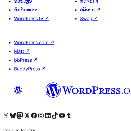
ຊ່ວຍເຫຼືອ
ກິດຈະກຳ
ນັກພັດທະນາ
ບໍລິຈາກ
↗
WordPress.tv
↗
Swag
↗
WordPress.com
↗
Matt
↗
bbPress
↗
BuddyPress
↗
ຢ້ຽມຊົມບັນຊີ X (ຊື່ເກົ່າ Twitter) ຂອງພວກເຮົາ
ຢ້ຽມຊົມບັນຊີ Bluesky ຂອງພວກເຮົາ
ຢ້ຽມຊົມບັນຊີ Mastodon ຂອງພວກເຮົາ
ຢ້ຽມຊົມບັນຊີ Threads ຂອງພວກເຮົາ
ຢ້ຽມຊົມໜ້າ Facebook ຂອງພວກເຮົາ
ຢ້ຽມຊົມບັນຊີ Instagram ຂອງພວກເຮົາ
ຢ້ຽມຊົມບັນຊີ LinkedIn ຂອງພວກເຮົາ
ຢ້ຽມຊົມບັນຊີ TikTok ຂອງພວກເຮົາ
ຢ້ຽມຊົມຊ່ອງ YouTube ຂອງພວກເຮົາ
ຢ້ຽມຊົມບັນຊີ Tumblr ຂອງພວກເຮົາ
Code is Poetry.