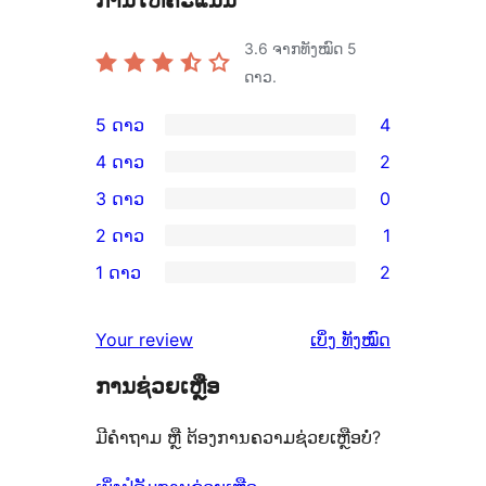
ການໃຫ້ຄະແນນ
3.6
ຈາກທັງໝົດ 5
ດາວ.
5 ດາວ
4
ການ
4 ດາວ
2
ວິຈານ
ການ
3 ດາວ
0
5
ວິຈານ
ການ
2 ດາວ
1
ດາວ
4
ວິຈານ
ການ
ຈຳນວນ
1 ດາວ
2
ດາວ
3
ວິຈານ
ການ
4
ຈຳນວນ
ດາວ
2
ວິຈານ
ລາຍການ
ຄຳ
2
Your review
ເບິ່ງ
ທັງໝົດ
ຈຳນວນ
ດາວ
1
ຄິດ
ລາຍການ
0
ຈຳນວນ
ການຊ່ວຍເຫຼືອ
ດາວ
ເຫັນ
ລາຍການ
1
ຈຳນວນ
ມີຄຳຖາມ ຫຼື ຕ້ອງການຄວາມຊ່ວຍເຫຼືອບໍ່?
ລາຍການ
2
ລາຍການ