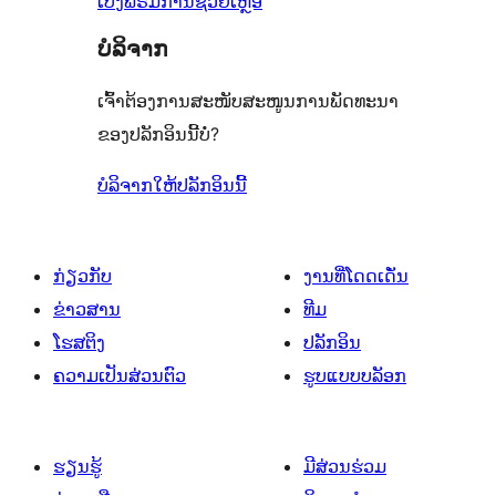
ເບິ່ງຟໍຣັມການຊ່ວຍເຫຼືອ
ບໍລິຈາກ
ເຈົ້າຕ້ອງການສະໜັບສະໜູນການພັດທະນາ
ຂອງປລັກອິນນີ້ບໍ່?
ບໍລິຈາກໃຫ້ປລັກອິນນີ້
ກ່ຽວກັບ
ງານທີ່ໂດດເດັ່ນ
ຂ່າວສານ
ທີມ
ໂຮສຕິງ
ປລັກອິນ
ຄວາມເປັນສ່ວນຕົວ
ຮູບແບບບລັອກ
ຮຽນຮູ້
ມີສ່ວນຮ່ວມ