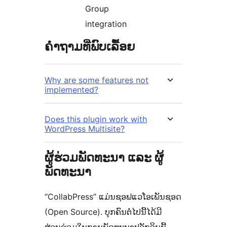
Group
integration
ຄຳຖາມທີ່ພົບເລື້ອຍ
Why are some features not
implemented?
Does this plugin work with
WordPress Multisite?
ຜູ້ຮ່ວມພັດທະນາ ແລະ ຜູ້
ພັດທະນາ
“CollabPress” ແມ່ນຊອຟແວໂອເພັນຊອດ
(Open Source). ບຸກຄົນຕໍ່ໄປນີ້ໄດ້ມີ