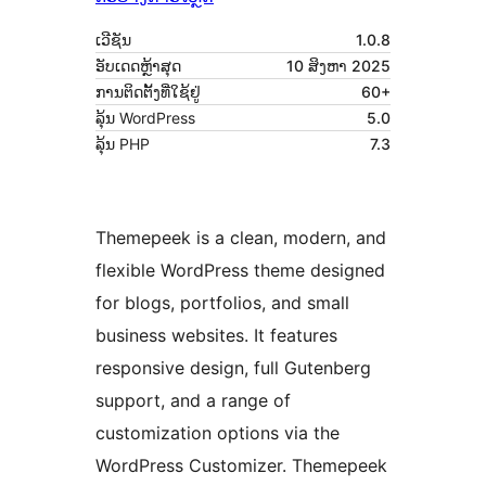
ເວີຊັນ
1.0.8
ອັບເດດຫຼ້າສຸດ
10 ສິງຫາ 2025
ການຕິດຕັ້ງທີ່ໃຊ້ຢູ່
60+
ລຸ້ນ WordPress
5.0
ລຸ້ນ PHP
7.3
Themepeek is a clean, modern, and
flexible WordPress theme designed
for blogs, portfolios, and small
business websites. It features
responsive design, full Gutenberg
support, and a range of
customization options via the
WordPress Customizer. Themepeek