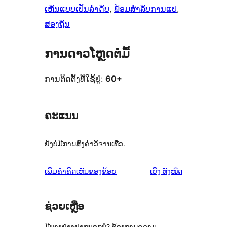
ເຫັນແບບເປັນລຳດັບ
, 
ພ້ອມສຳລັບການແປ
, 
ສອງຖັນ
ການດາວໂຫຼດຕໍ່ມື້
ການຕິດຕັ້ງທີ່ໃຊ້ຢູ່:
60+
ຄະແນນ
ຍັງບໍ່ມີການສົ່ງຄຳວິຈານເທື່ອ.
ຄຳ
ເພີ່ມຄຳຄິດເຫັນຂອງຂ້ອຍ
ເບິ່ງ
ທັງໝົດ
ຄິດ
ເຫັນ
ຊ່ວຍເຫຼືອ
ມີບາງຢ່າງຢາກບອກບໍ? ຕ້ອງການຄວາມ