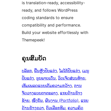
is translation-ready, accessibility-
ready, and follows WordPress
coding standards to ensure
compatibility and performance.
Build your website effortlessly with
Themepeek!
ຄຸນສົມບັດ
ບລັອກ
, 
ພື້ນຫຼັງປັບແຕ່ງ
, 
ໂລໂກ້ປັບແຕ່ງ
, 
ເມນູ
ປັບແຕ່ງ
, 
ຮູບພາບເດັ່ນ
, 
ວິດເຈັດສ່ວນທ້າຍ
, 
ເທັມເພລດແບບເຕັມຄວາມກວ້າງ
, 
ການ
ຈັດວາງແບບຕາຕະລາງ
, 
ແຖບດ້ານຂ້າງ
ຊ້າຍ
, 
ໜຶ່ງຖັນ
, 
ຜົນງານ (Portfolio)
, 
ແຖບ
ດ້ານຂ້າງຂວາ
, 
ຕົວເລືອກທີມ
, 
ຄວາມຄິດ