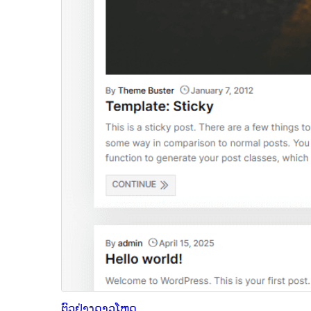
ຕົວຢ່າງ
ດາວໂຫຼດ