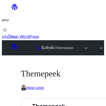
ຂ້າມ
ໄປ
ລາວ
ທີ່
ເນື້ອຫາ
ດາວໂຫລດ WordPress
ທີມ
ທີມທັງໝົດ
Themepeek
Themepeek
Helal Uddin