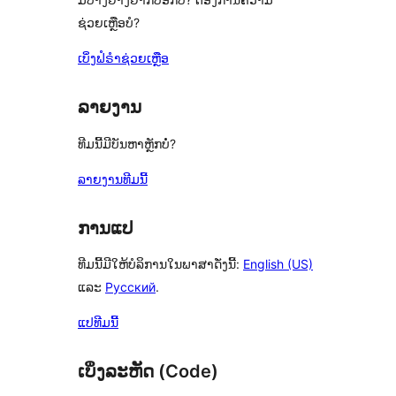
ຊ່ວຍເຫຼືອບໍ?
ເບິ່ງຟໍຣຳຊ່ວຍເຫຼືອ
ລາຍງານ
ທີມນີ້ມີບັນຫາຫຼັກບໍ່?
ລາຍງານທີມນີ້
ການແປ
ທີມນີ້ມີໃຫ້ບໍລິການໃນພາສາດັ່ງນີ້:
English (US)
ແລະ
Русский
.
ແປທີມນີ້
ເບິ່ງລະຫັດ (Code)