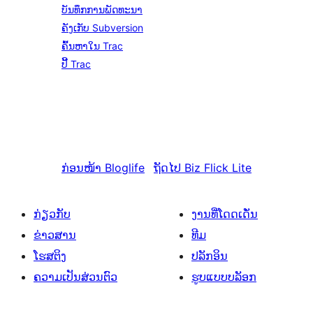
ບັນທຶກການພັດທະນາ
ຄັງເກັບ Subversion
ຄົ້ນຫາໃນ Trac
ປີ້ Trac
ກ່ອນໜ້າ
Bloglife
ຖັດໄປ
Biz Flick Lite
ກ່ຽວກັບ
ງານທີ່ໂດດເດັ່ນ
ຂ່າວສານ
ທີມ
ໂຮສຕິງ
ປລັກອິນ
ຄວາມເປັນສ່ວນຕົວ
ຮູບແບບບລັອກ