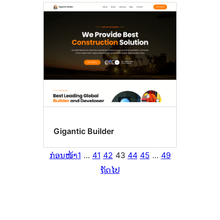
Gigantic Builder
ກ່ອນໜ້າ
1
…
41
42
43
44
45
…
49
ຖັດໄປ