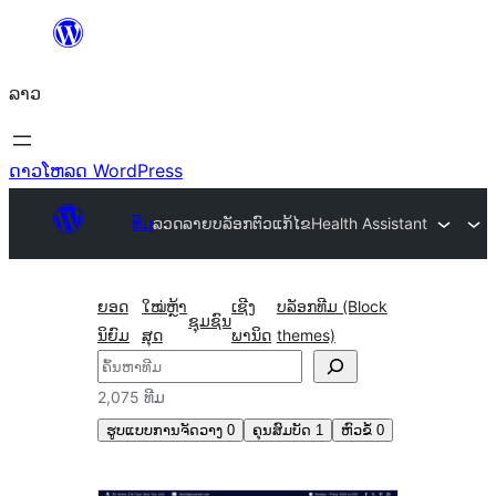
ຂ້າມ
ໄປ
ລາວ
ທີ່
ເນື້ອຫາ
ດາວໂຫລດ WordPress
ທີມ
ລວດລາຍບລັອກຕົວແກ້ໄຂ
Health Assistant
ຍອດ
ໃໝ່ຫຼ້າ
ເຊີງ
ບລັອກທີມ (Block
ຊຸມຊົນ
ນິຍົມ
ສຸດ
ພານິດ
themes)
ຄົ້ນຫາ
2,075 ທີມ
ຮູບແບບການຈັດວາງ
0
ຄຸນສົມບັດ
1
ຫົວຂໍ້
0