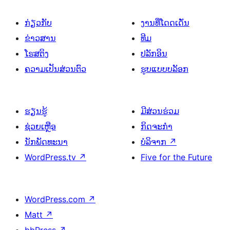
ກ່ຽວກັບ
ງານທີ່ໂດດເດັ່ນ
ຂ່າວສານ
ທີມ
ໂຮສຕິງ
ປລັກອິນ
ຄວາມເປັນສ່ວນຕົວ
ຮູບແບບບລັອກ
ຮຽນຮູ້
ມີສ່ວນຮ່ວມ
ຊ່ວຍເຫຼືອ
ກິດຈະກຳ
ນັກພັດທະນາ
ບໍລິຈາກ
↗
WordPress.tv
↗
Five for the Future
WordPress.com
↗
Matt
↗