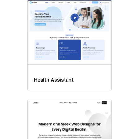
ລວດ
ລາຍ
ບລັອກ
ຕົວ
ແກ້ໄຂ
Health Assistant