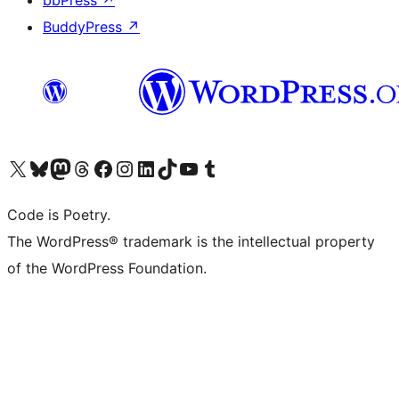
bbPress
↗
BuddyPress
↗
ຢ້ຽມຊົມບັນຊີ X (ຊື່ເກົ່າ Twitter) ຂອງພວກເຮົາ
ຢ້ຽມຊົມບັນຊີ Bluesky ຂອງພວກເຮົາ
ຢ້ຽມຊົມບັນຊີ Mastodon ຂອງພວກເຮົາ
ຢ້ຽມຊົມບັນຊີ Threads ຂອງພວກເຮົາ
ຢ້ຽມຊົມໜ້າ Facebook ຂອງພວກເຮົາ
ຢ້ຽມຊົມບັນຊີ Instagram ຂອງພວກເຮົາ
ຢ້ຽມຊົມບັນຊີ LinkedIn ຂອງພວກເຮົາ
ຢ້ຽມຊົມບັນຊີ TikTok ຂອງພວກເຮົາ
ຢ້ຽມຊົມຊ່ອງ YouTube ຂອງພວກເຮົາ
ຢ້ຽມຊົມບັນຊີ Tumblr ຂອງພວກເຮົາ
Code is Poetry.
The WordPress® trademark is the intellectual property
of the WordPress Foundation.