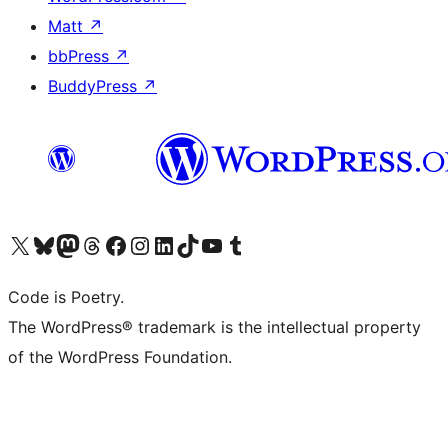
Matt
↗
bbPress
↗
BuddyPress
↗
ຢ້ຽມຊົມບັນຊີ X (ຊື່ເກົ່າ Twitter) ຂອງພວກເຮົາ
ຢ້ຽມຊົມບັນຊີ Bluesky ຂອງພວກເຮົາ
ຢ້ຽມຊົມບັນຊີ Mastodon ຂອງພວກເຮົາ
ຢ້ຽມຊົມບັນຊີ Threads ຂອງພວກເຮົາ
ຢ້ຽມຊົມໜ້າ Facebook ຂອງພວກເຮົາ
ຢ້ຽມຊົມບັນຊີ Instagram ຂອງພວກເຮົາ
ຢ້ຽມຊົມບັນຊີ LinkedIn ຂອງພວກເຮົາ
ຢ້ຽມຊົມບັນຊີ TikTok ຂອງພວກເຮົາ
ຢ້ຽມຊົມຊ່ອງ YouTube ຂອງພວກເຮົາ
ຢ້ຽມຊົມບັນຊີ Tumblr ຂອງພວກເຮົາ
Code is Poetry.
The WordPress® trademark is the intellectual property
of the WordPress Foundation.