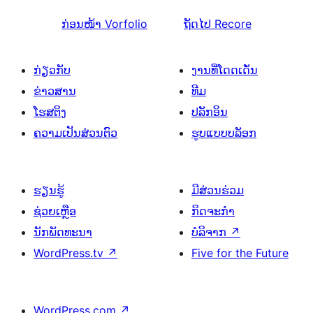
ກ່ອນໜ້າ
Vorfolio
ຖັດໄປ
Recore
ກ່ຽວກັບ
ງານທີ່ໂດດເດັ່ນ
ຂ່າວສານ
ທີມ
ໂຮສຕິງ
ປລັກອິນ
ຄວາມເປັນສ່ວນຕົວ
ຮູບແບບບລັອກ
ຮຽນຮູ້
ມີສ່ວນຮ່ວມ
ຊ່ວຍເຫຼືອ
ກິດຈະກຳ
ນັກພັດທະນາ
ບໍລິຈາກ
↗
WordPress.tv
↗
Five for the Future
WordPress.com
↗