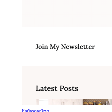
ຕົວຢ່າງ
ດາວໂຫຼດ