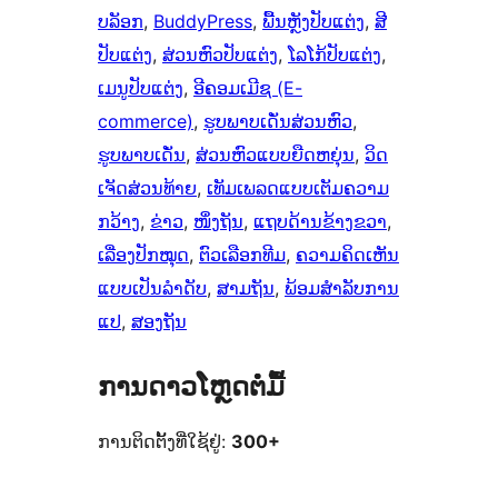
ບລັອກ
, 
BuddyPress
, 
ພື້ນຫຼັງປັບແຕ່ງ
, 
ສີ
ປັບແຕ່ງ
, 
ສ່ວນຫົວປັບແຕ່ງ
, 
ໂລໂກ້ປັບແຕ່ງ
, 
ເມນູປັບແຕ່ງ
, 
ອີຄອມເມີຊ (E-
commerce)
, 
ຮູບພາບເດັ່ນສ່ວນຫົວ
, 
ຮູບພາບເດັ່ນ
, 
ສ່ວນຫົວແບບຍືດຫຍຸ່ນ
, 
ວິດ
ເຈັດສ່ວນທ້າຍ
, 
ເທັມເພລດແບບເຕັມຄວາມ
ກວ້າງ
, 
ຂ່າວ
, 
ໜຶ່ງຖັນ
, 
ແຖບດ້ານຂ້າງຂວາ
, 
ເລື່ອງປັກໝຸດ
, 
ຕົວເລືອກທີມ
, 
ຄວາມຄິດເຫັນ
ແບບເປັນລຳດັບ
, 
ສາມຖັນ
, 
ພ້ອມສຳລັບການ
ແປ
, 
ສອງຖັນ
ການດາວໂຫຼດຕໍ່ມື້
ການຕິດຕັ້ງທີ່ໃຊ້ຢູ່:
300+