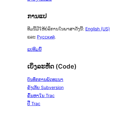
ການແປ
ທີມນີ້ມີໃຫ້ບໍລິການໃນພາສາດັ່ງນີ້:
English (US)
ແລະ
Русский
.
ແປທີມນີ້
ເບິ່ງລະຫັດ (Code)
ບັນທຶກການພັດທະນາ
ຄັງເກັບ Subversion
ຄົ້ນຫາໃນ Trac
ປີ້ Trac