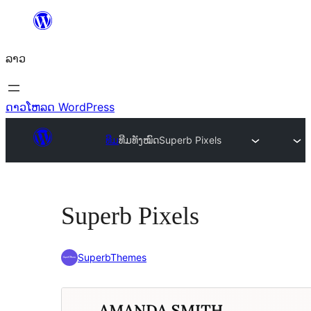
ຂ້າມ
ໄປ
ລາວ
ທີ່
ເນື້ອຫາ
ດາວໂຫລດ WordPress
ທີມ
ທີມທັງໝົດ
Superb Pixels
Superb Pixels
SuperbThemes