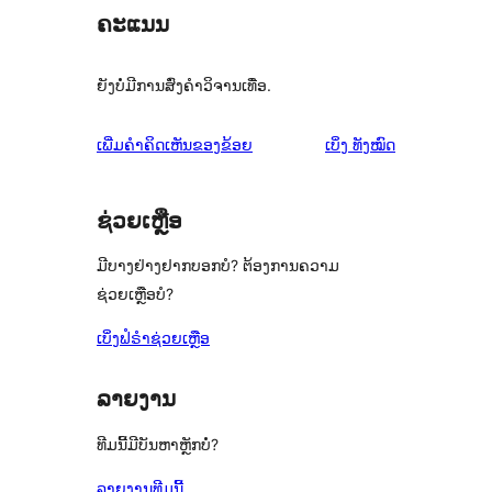
ຄະແນນ
ຍັງບໍ່ມີການສົ່ງຄຳວິຈານເທື່ອ.
ຄຳ
ເພີ່ມຄຳຄິດເຫັນຂອງຂ້ອຍ
ເບິ່ງ
ທັງໝົດ
ຄິດ
ເຫັນ
ຊ່ວຍເຫຼືອ
ມີບາງຢ່າງຢາກບອກບໍ? ຕ້ອງການຄວາມ
ຊ່ວຍເຫຼືອບໍ?
ເບິ່ງຟໍຣຳຊ່ວຍເຫຼືອ
ລາຍງານ
ທີມນີ້ມີບັນຫາຫຼັກບໍ່?
ລາຍງານທີມນີ້