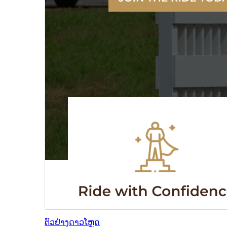
ຕົວຢ່າງ
ດາວໂຫຼດ