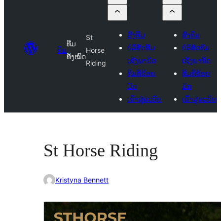
ສົ່ງທີມ
ສົ່ງທີມ
St
ທີມ
ບໍລິສັດທີມ
ບໍລິສັດທີມ
ທີມ
Horse
ທັງໝົດ
ເຊີງພານິດ
ເຊີງພານິດ
Riding
ທີມທີ່ຂ້ອຍ
ທີມທີ່ຂ້ອຍ
ມັກ
ມັກ
ເຂົ້າສູ່ລະບົບ
ເຂົ້າສູ່ລະບົບ
St Horse Riding
Kristyna Bennett