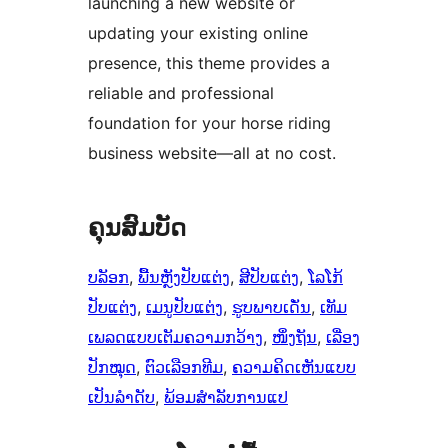
launching a new website or
updating your existing online
presence, this theme provides a
reliable and professional
foundation for your horse riding
business website—all at no cost.
ຄຸນສົມບັດ
ບລັອກ
, 
ພື້ນຫຼັງປັບແຕ່ງ
, 
ສີປັບແຕ່ງ
, 
ໂລໂກ້
ປັບແຕ່ງ
, 
ເມນູປັບແຕ່ງ
, 
ຮູບພາບເດັ່ນ
, 
ເທັມ
ເພລດແບບເຕັມຄວາມກວ້າງ
, 
ໜຶ່ງຖັນ
, 
ເລື່ອງ
ປັກໝຸດ
, 
ຕົວເລືອກທີມ
, 
ຄວາມຄິດເຫັນແບບ
ເປັນລຳດັບ
, 
ພ້ອມສຳລັບການແປ