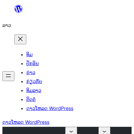
ຂ້າມ
ໄປ
ລາວ
ທີ່
ເນື້ອຫາ
ທິມ
ປັກອິນ
ຂ່າວ
ກ່ຽວກັບ
ທິມລາວ
ຕິດຕໍ່
ດາວໂຫລດ WordPress
ດາວໂຫລດ WordPress