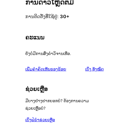
ການດາວໂຫຼດຕໍ່ມື້
ການຕິດຕັ້ງທີ່ໃຊ້ຢູ່:
30+
ຄະແນນ
ຍັງບໍ່ມີການສົ່ງຄຳວິຈານເທື່ອ.
ຄຳ
ເພີ່ມຄຳຄິດເຫັນຂອງຂ້ອຍ
ເບິ່ງ
ທັງໝົດ
ຄິດ
ເຫັນ
ຊ່ວຍເຫຼືອ
ມີບາງຢ່າງຢາກບອກບໍ? ຕ້ອງການຄວາມ
ຊ່ວຍເຫຼືອບໍ?
ເບິ່ງຟໍຣຳຊ່ວຍເຫຼືອ