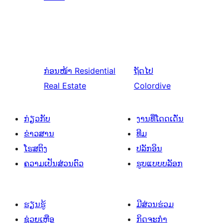
ກ່ອນໜ້າ
Residential
ຖັດໄປ
Real Estate
Colordive
ກ່ຽວກັບ
ງານທີ່ໂດດເດັ່ນ
ຂ່າວສານ
ທີມ
ໂຮສຕິງ
ປລັກອິນ
ຄວາມເປັນສ່ວນຕົວ
ຮູບແບບບລັອກ
ຮຽນຮູ້
ມີສ່ວນຮ່ວມ
ຊ່ວຍເຫຼືອ
ກິດຈະກຳ