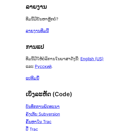
ລາຍງານ
ທີມນີ້ມີບັນຫາຫຼັກບໍ່?
ລາຍງານທີມນີ້
ການແປ
ທີມນີ້ມີໃຫ້ບໍລິການໃນພາສາດັ່ງນີ້:
English (US)
ແລະ
Русский
.
ແປທີມນີ້
ເບິ່ງລະຫັດ (Code)
ບັນທຶກການພັດທະນາ
ຄັງເກັບ Subversion
ຄົ້ນຫາໃນ Trac
ປີ້ Trac