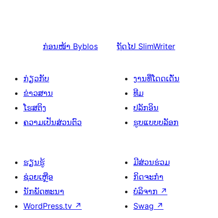
ກ່ອນໜ້າ
Byblos
ຖັດໄປ
SlimWriter
ກ່ຽວກັບ
ງານທີ່ໂດດເດັ່ນ
ຂ່າວສານ
ທີມ
ໂຮສຕິງ
ປລັກອິນ
ຄວາມເປັນສ່ວນຕົວ
ຮູບແບບບລັອກ
ຮຽນຮູ້
ມີສ່ວນຮ່ວມ
ຊ່ວຍເຫຼືອ
ກິດຈະກຳ
ນັກພັດທະນາ
ບໍລິຈາກ
↗
WordPress.tv
↗
Swag
↗