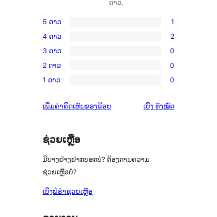
ດາວ.
5 ດາວ
1
ການ
4 ດາວ
2
ວິຈານ
ການ
3 ດາວ
0
5
ວິຈານ
ການ
ດາວ
2 ດາວ
0
4
ວິຈານ
ການ
ຈຳນວນ
ດາວ
1 ດາວ
0
3
ວິຈານ
ການ
1
ຈຳນວນ
ດາວ
2
ວິຈານ
ລາຍການ
2
ຄຳ
ເພີ່ມຄຳຄິດເຫັນຂອງຂ້ອຍ
ເບິ່ງ
ທັງໝົດ
ຈຳນວນ
ດາວ
1
ລາຍການ
ຄິດ
0
ຈຳນວນ
ດາວ
ເຫັນ
ລາຍການ
0
ຈຳນວນ
ຊ່ວຍເຫຼືອ
ລາຍການ
0
ມີບາງຢ່າງຢາກບອກບໍ? ຕ້ອງການຄວາມ
ລາຍການ
ຊ່ວຍເຫຼືອບໍ?
ເບິ່ງຟໍຣຳຊ່ວຍເຫຼືອ