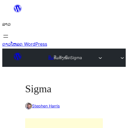
ຂ້າມ
ໄປ
ລາວ
ທີ່
ເນື້ອຫາ
ດາວໂຫລດ WordPress
ທີມ
ທີມທັງໝົດ
Sigma
Sigma
Stephen Harris