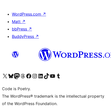
WordPress.com
↗
Matt
↗
bbPress
↗
BuddyPress
↗
ຢ້ຽມຊົມບັນຊີ X (ຊື່ເກົ່າ Twitter) ຂອງພວກເຮົາ
ຢ້ຽມຊົມບັນຊີ Bluesky ຂອງພວກເຮົາ
ຢ້ຽມຊົມບັນຊີ Mastodon ຂອງພວກເຮົາ
ຢ້ຽມຊົມບັນຊີ Threads ຂອງພວກເຮົາ
ຢ້ຽມຊົມໜ້າ Facebook ຂອງພວກເຮົາ
ຢ້ຽມຊົມບັນຊີ Instagram ຂອງພວກເຮົາ
ຢ້ຽມຊົມບັນຊີ LinkedIn ຂອງພວກເຮົາ
ຢ້ຽມຊົມບັນຊີ TikTok ຂອງພວກເຮົາ
ຢ້ຽມຊົມຊ່ອງ YouTube ຂອງພວກເຮົາ
ຢ້ຽມຊົມບັນຊີ Tumblr ຂອງພວກເຮົາ
Code is Poetry.
The WordPress® trademark is the intellectual property
of the WordPress Foundation.