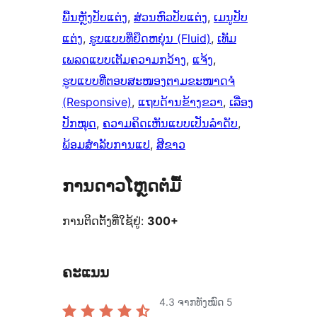
ພື້ນຫຼັງປັບແຕ່ງ
, 
ສ່ວນຫົວປັບແຕ່ງ
, 
ເມນູປັບ
ແຕ່ງ
, 
ຮູບແບບທີ່ຍືດຫຍຸ່ນ (Fluid)
, 
ເທັມ
ເພລດແບບເຕັມຄວາມກວ້າງ
, 
ແຈ້ງ
, 
ຮູບແບບທີ່ຕອບສະໜອງຕາມຂະໜາດຈໍ
(Responsive)
, 
ແຖບດ້ານຂ້າງຂວາ
, 
ເລື່ອງ
ປັກໝຸດ
, 
ຄວາມຄິດເຫັນແບບເປັນລຳດັບ
, 
ພ້ອມສຳລັບການແປ
, 
ສີຂາວ
ການດາວໂຫຼດຕໍ່ມື້
ການຕິດຕັ້ງທີ່ໃຊ້ຢູ່:
300+
ຄະແນນ
4.3
ຈາກທັງໝົດ 5