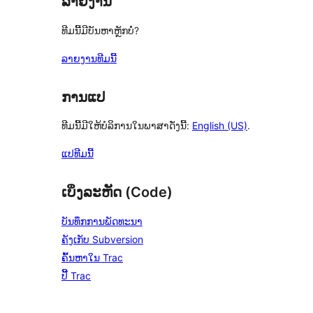
ລາຍງານ
ທີມນີ້ມີບັນຫາຫຼັກບໍ່?
ລາຍງານທີມນີ້
ການແປ
ທີມນີ້ມີໃຫ້ບໍລິການໃນພາສາດັ່ງນີ້:
English (US)
.
ແປທີມນີ້
ເບິ່ງລະຫັດ (Code)
ບັນທຶກການພັດທະນາ
ຄັງເກັບ Subversion
ຄົ້ນຫາໃນ Trac
ປີ້ Trac