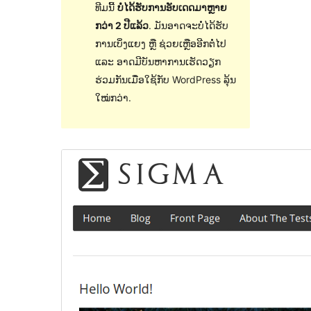
ທີມນີ້
ບໍ່ໄດ້ຮັບການອັບເດດມາຫຼາຍ
ກວ່າ 2 ປີແລ້ວ
. ມັນອາດຈະບໍ່ໄດ້ຮັບ
ການເບິ່ງແຍງ ຫຼື ຊ່ວຍເຫຼືອອີກຕໍ່ໄປ
ແລະ ອາດມີບັນຫາການເຮັດວຽກ
ຮ່ວມກັນເມື່ອໃຊ້ກັບ WordPress ລຸ້ນ
ໃໝ່ກວ່າ.