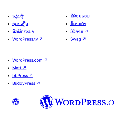
ຮຽນຮູ້
ມີສ່ວນຮ່ວມ
ຊ່ວຍເຫຼືອ
ກິດຈະກຳ
ນັກພັດທະນາ
ບໍລິຈາກ
↗
WordPress.tv
↗
Swag
↗
WordPress.com
↗
Matt
↗
bbPress
↗
BuddyPress
↗