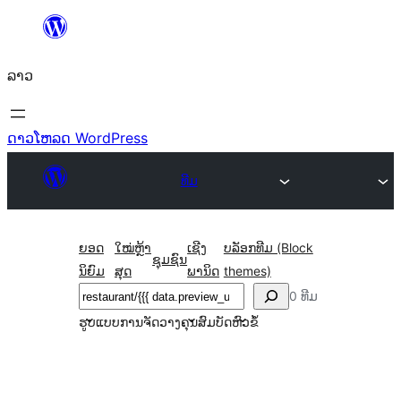
ຂ້າມ
ໄປ
ລາວ
ທີ່
ເນື້ອຫາ
ດາວໂຫລດ WordPress
ທີມ
ຍອດ
ໃໝ່ຫຼ້າ
ເຊີງ
ບລັອກທີມ (Block
ຊຸມຊົນ
ນິຍົມ
ສຸດ
ພານິດ
themes)
ຄົ້ນຫາ
0 ທີມ
ຮູບແບບການຈັດວາງ
ຄຸນສົມບັດ
ຫົວຂໍ້