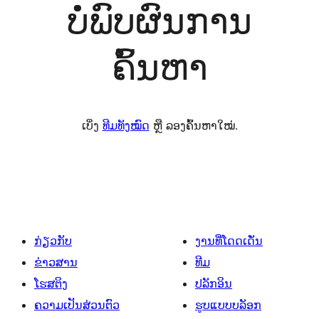
ບໍ່ພົບຜົນການ
ຄົ້ນຫາ
ເບິ່ງ
ທີມທັງໝົດ
ຫຼື ລອງຄົ້ນຫາໃໝ່.
ກ່ຽວກັບ
ງານທີ່ໂດດເດັ່ນ
ຂ່າວສານ
ທີມ
ໂຮສຕິງ
ປລັກອິນ
ຄວາມເປັນສ່ວນຕົວ
ຮູບແບບບລັອກ