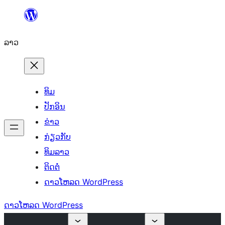
ຂ້າມ
ໄປ
ລາວ
ທີ່
ເນື້ອຫາ
ທິມ
ປັກອິນ
ຂ່າວ
ກ່ຽວກັບ
ທິມລາວ
ຕິດຕໍ່
ດາວໂຫລດ WordPress
ດາວໂຫລດ WordPress