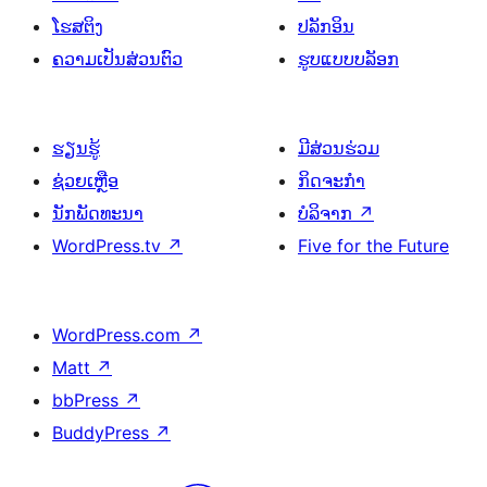
ໂຮສຕິງ
ປລັກອິນ
ຄວາມເປັນສ່ວນຕົວ
ຮູບແບບບລັອກ
ຮຽນຮູ້
ມີສ່ວນຮ່ວມ
ຊ່ວຍເຫຼືອ
ກິດຈະກຳ
ນັກພັດທະນາ
ບໍລິຈາກ
↗
WordPress.tv
↗
Five for the Future
WordPress.com
↗
Matt
↗
bbPress
↗
BuddyPress
↗