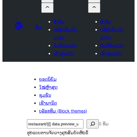
ສົ່ງທີມ
ສົ່ງທີມ
ທີມ
ບໍລິສັດທີມເຊີງ
ບໍລິສັດທີມເຊີງ
ພານິດ
ພານິດ
ທີມທີ່ຂ້ອຍມັກ
ທີມທີ່ຂ້ອຍມັກ
ເຂົ້າສູ່ລະບົບ
ເຂົ້າສູ່ລະບົບ
ຍອດນິຍົມ
ໃໝ່ຫຼ້າສຸດ
ຊຸມຊົນ
ເຊີງພານິດ
ບລັອກທີມ (Block themes)
ຄົ້ນຫາ
0 ທີມ
ຮູບແບບການຈັດວາງ
ຄຸນສົມບັດ
ຫົວຂໍ້