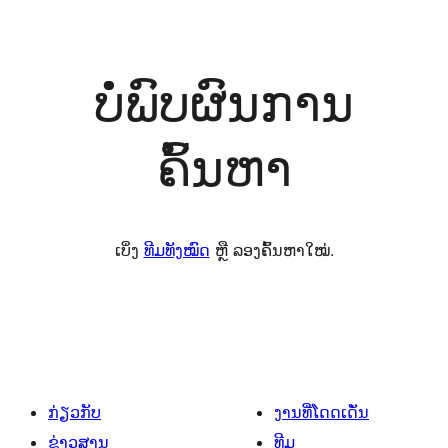
ບໍ່ພົບຜົນການ
ຄົ້ນຫາ
ເບິ່ງ
ທີມທັງໝົດ
ຫຼື ລອງຄົ້ນຫາໃໝ່.
ກ່ຽວກັບ
ງານທີ່ໂດດເດັ່ນ
ຂ່າວສານ
ທີມ