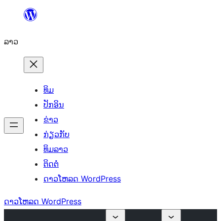
ຂ້າມ
ໄປ
ລາວ
ທີ່
ເນື້ອຫາ
ທິມ
ປັກອິນ
ຂ່າວ
ກ່ຽວກັບ
ທິມລາວ
ຕິດຕໍ່
ດາວໂຫລດ WordPress
ດາວໂຫລດ WordPress