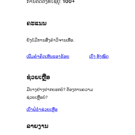
ການຕິດຕັ້ງທີ່ໃຊ້ຢູ່:
100+
ຄະແນນ
ຍັງບໍ່ມີການສົ່ງຄຳວິຈານເທື່ອ.
ຄຳ
ເພີ່ມຄຳຄິດເຫັນຂອງຂ້ອຍ
ເບິ່ງ
ທັງໝົດ
ຄິດ
ເຫັນ
ຊ່ວຍເຫຼືອ
ມີບາງຢ່າງຢາກບອກບໍ? ຕ້ອງການຄວາມ
ຊ່ວຍເຫຼືອບໍ?
ເບິ່ງຟໍຣຳຊ່ວຍເຫຼືອ
ລາຍງານ