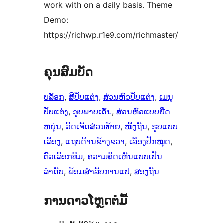
work with on a daily basis. Theme
Demo:
https://richwp.r1e9.com/richmaster/
ຄຸນສົມບັດ
ບລັອກ
, 
ສີປັບແຕ່ງ
, 
ສ່ວນຫົວປັບແຕ່ງ
, 
ເມນູ
ປັບແຕ່ງ
, 
ຮູບພາບເດັ່ນ
, 
ສ່ວນຫົວແບບຍືດ
ຫຍຸ່ນ
, 
ວິດເຈັດສ່ວນທ້າຍ
, 
ໜຶ່ງຖັນ
, 
ຮູບແບບ
ເລື່ອງ
, 
ແຖບດ້ານຂ້າງຂວາ
, 
ເລື່ອງປັກໝຸດ
, 
ຕົວເລືອກທີມ
, 
ຄວາມຄິດເຫັນແບບເປັນ
ລຳດັບ
, 
ພ້ອມສຳລັບການແປ
, 
ສອງຖັນ
ການດາວໂຫຼດຕໍ່ມື້