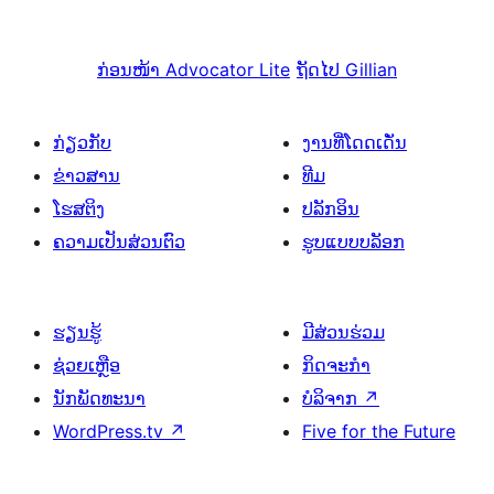
ກ່ອນໜ້າ
Advocator Lite
ຖັດໄປ
Gillian
ກ່ຽວກັບ
ງານທີ່ໂດດເດັ່ນ
ຂ່າວສານ
ທີມ
ໂຮສຕິງ
ປລັກອິນ
ຄວາມເປັນສ່ວນຕົວ
ຮູບແບບບລັອກ
ຮຽນຮູ້
ມີສ່ວນຮ່ວມ
ຊ່ວຍເຫຼືອ
ກິດຈະກຳ
ນັກພັດທະນາ
ບໍລິຈາກ
↗
WordPress.tv
↗
Five for the Future