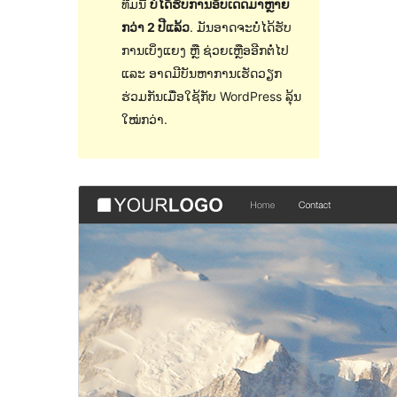
ທີມນີ້
ບໍ່ໄດ້ຮັບການອັບເດດມາຫຼາຍ
ກວ່າ 2 ປີແລ້ວ
. ມັນອາດຈະບໍ່ໄດ້ຮັບ
ການເບິ່ງແຍງ ຫຼື ຊ່ວຍເຫຼືອອີກຕໍ່ໄປ
ແລະ ອາດມີບັນຫາການເຮັດວຽກ
ຮ່ວມກັນເມື່ອໃຊ້ກັບ WordPress ລຸ້ນ
ໃໝ່ກວ່າ.