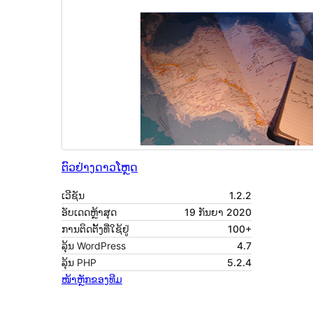
ຕົວຢ່າງ
ດາວໂຫຼດ
ເວີຊັນ
1.2.2
ອັບເດດຫຼ້າສຸດ
19 ກັນຍາ 2020
ການຕິດຕັ້ງທີ່ໃຊ້ຢູ່
100+
ລຸ້ນ WordPress
4.7
ລຸ້ນ PHP
5.2.4
ໜ້າຫຼັກຂອງທີມ