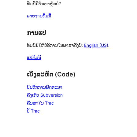
ທີມນີ້ມີບັນຫາຫຼັກບໍ່?
ລາຍງານທີມນີ້
ການແປ
ທີມນີ້ມີໃຫ້ບໍລິການໃນພາສາດັ່ງນີ້:
English (US)
.
ແປທີມນີ້
ເບິ່ງລະຫັດ (Code)
ບັນທຶກການພັດທະນາ
ຄັງເກັບ Subversion
ຄົ້ນຫາໃນ Trac
ປີ້ Trac