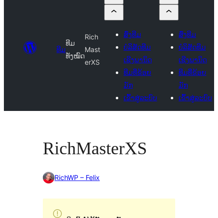
ສົ່ງທີມ
ສົ່ງທີມ
Rich
ທີມ
ບໍລິສັດທີມ
ບໍລິສັດທີມ
ທີມ
Mast
ທັງໝົດ
ເຊີງພານິດ
ເຊີງພານິດ
erXS
ທີມທີ່ຂ້ອຍ
ທີມທີ່ຂ້ອຍ
ມັກ
ມັກ
ເຂົ້າສູ່ລະບົບ
ເຂົ້າສູ່ລະບົບ
RichMasterXS
RichWP – Felix