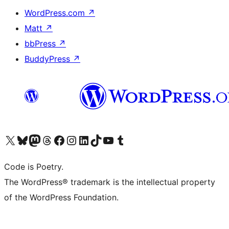
WordPress.com
↗
Matt
↗
bbPress
↗
BuddyPress
↗
ຢ້ຽມຊົມບັນຊີ X (ຊື່ເກົ່າ Twitter) ຂອງພວກເຮົາ
ຢ້ຽມຊົມບັນຊີ Bluesky ຂອງພວກເຮົາ
ຢ້ຽມຊົມບັນຊີ Mastodon ຂອງພວກເຮົາ
ຢ້ຽມຊົມບັນຊີ Threads ຂອງພວກເຮົາ
ຢ້ຽມຊົມໜ້າ Facebook ຂອງພວກເຮົາ
ຢ້ຽມຊົມບັນຊີ Instagram ຂອງພວກເຮົາ
ຢ້ຽມຊົມບັນຊີ LinkedIn ຂອງພວກເຮົາ
ຢ້ຽມຊົມບັນຊີ TikTok ຂອງພວກເຮົາ
ຢ້ຽມຊົມຊ່ອງ YouTube ຂອງພວກເຮົາ
ຢ້ຽມຊົມບັນຊີ Tumblr ຂອງພວກເຮົາ
Code is Poetry.
The WordPress® trademark is the intellectual property
of the WordPress Foundation.