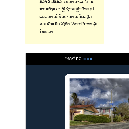
ກວ່າ 2 ປີແລ້ວ
. ມັນອາດຈະບໍ່ໄດ້ຮັບ
ການເບິ່ງແຍງ ຫຼື ຊ່ວຍເຫຼືອອີກຕໍ່ໄປ
ແລະ ອາດມີບັນຫາການເຮັດວຽກ
ຮ່ວມກັນເມື່ອໃຊ້ກັບ WordPress ລຸ້ນ
ໃໝ່ກວ່າ.