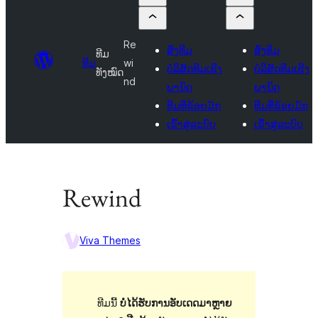
Re
ສົ່ງທີມ
ສົ່ງທີມ
ທີມ
ທີມ
wi
ບໍລິສັດທີມເຊີງ
ບໍລິສັດທີມເຊີງ
ທັງໝົດ
nd
ພານິດ
ພານິດ
ທີມທີ່ຂ້ອຍມັກ
ທີມທີ່ຂ້ອຍມັກ
ເຂົ້າສູ່ລະບົບ
ເຂົ້າສູ່ລະບົບ
Rewind
Viva Themes
ທີມນີ້
ບໍ່ໄດ້ຮັບການອັບເດດມາຫຼາຍ