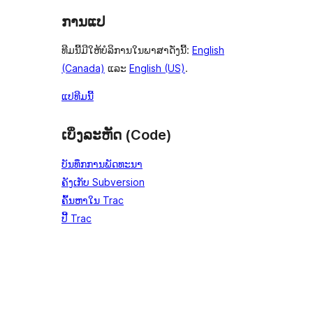
ການແປ
ທີມນີ້ມີໃຫ້ບໍລິການໃນພາສາດັ່ງນີ້:
English
(Canada)
ແລະ
English (US)
.
ແປທີມນີ້
ເບິ່ງລະຫັດ (Code)
ບັນທຶກການພັດທະນາ
ຄັງເກັບ Subversion
ຄົ້ນຫາໃນ Trac
ປີ້ Trac