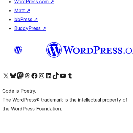
WordPress.com
↗
Matt
↗
bbPress
↗
BuddyPress
↗
ຢ້ຽມຊົມບັນຊີ X (ຊື່ເກົ່າ Twitter) ຂອງພວກເຮົາ
ຢ້ຽມຊົມບັນຊີ Bluesky ຂອງພວກເຮົາ
ຢ້ຽມຊົມບັນຊີ Mastodon ຂອງພວກເຮົາ
ຢ້ຽມຊົມບັນຊີ Threads ຂອງພວກເຮົາ
ຢ້ຽມຊົມໜ້າ Facebook ຂອງພວກເຮົາ
ຢ້ຽມຊົມບັນຊີ Instagram ຂອງພວກເຮົາ
ຢ້ຽມຊົມບັນຊີ LinkedIn ຂອງພວກເຮົາ
ຢ້ຽມຊົມບັນຊີ TikTok ຂອງພວກເຮົາ
ຢ້ຽມຊົມຊ່ອງ YouTube ຂອງພວກເຮົາ
ຢ້ຽມຊົມບັນຊີ Tumblr ຂອງພວກເຮົາ
Code is Poetry.
The WordPress® trademark is the intellectual property of
the WordPress Foundation.