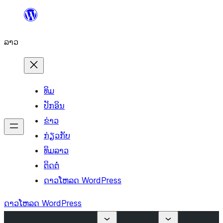
ຂ້າມ
ໄປ
ລາວ
ທີ່
ເນື້ອຫາ
ທິມ
ປັກອິນ
ຂ່າວ
ກ່ຽວກັບ
ທິມລາວ
ຕິດຕໍ່
ດາວໂຫລດ WordPress
ດາວໂຫລດ WordPress