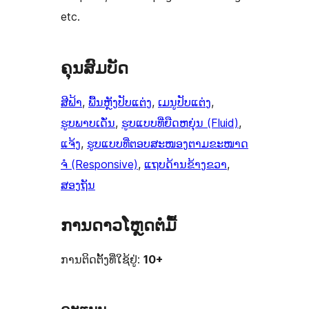
etc.
ຄຸນສົມບັດ
ສີຟ້າ
, 
ພື້ນຫຼັງປັບແຕ່ງ
, 
ເມນູປັບແຕ່ງ
, 
ຮູບພາບເດັ່ນ
, 
ຮູບແບບທີ່ຍືດຫຍຸ່ນ (Fluid)
, 
ແຈ້ງ
, 
ຮູບແບບທີ່ຕອບສະໜອງຕາມຂະໜາດ
ຈໍ (Responsive)
, 
ແຖບດ້ານຂ້າງຂວາ
, 
ສອງຖັນ
ການດາວໂຫຼດຕໍ່ມື້
ການຕິດຕັ້ງທີ່ໃຊ້ຢູ່:
10+