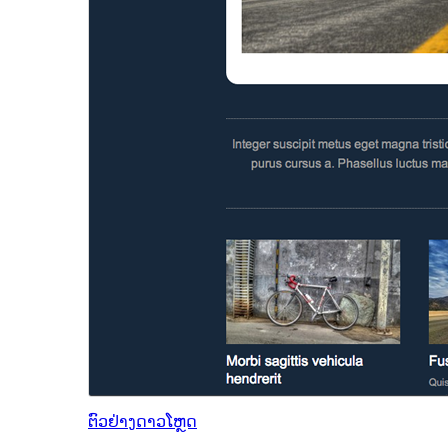
ຕົວຢ່າງ
ດາວໂຫຼດ