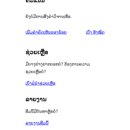
ຄະແນນ
ຍັງບໍ່ມີການສົ່ງຄຳວິຈານເທື່ອ.
ຄຳ
ເພີ່ມຄຳຄິດເຫັນຂອງຂ້ອຍ
ເບິ່ງ
ທັງໝົດ
ຄິດ
ເຫັນ
ຊ່ວຍເຫຼືອ
ມີບາງຢ່າງຢາກບອກບໍ? ຕ້ອງການຄວາມ
ຊ່ວຍເຫຼືອບໍ?
ເບິ່ງຟໍຣຳຊ່ວຍເຫຼືອ
ລາຍງານ
ທີມນີ້ມີບັນຫາຫຼັກບໍ່?
ລາຍງານທີມນີ້