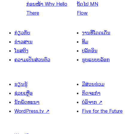
ກ່ອນໜ້າ
Why Hello
ຖັດໄປ
MN
There
Flow
ກ່ຽວກັບ
ງານທີ່ໂດດເດັ່ນ
ຂ່າວສານ
ທີມ
ໂຮສຕິງ
ປລັກອິນ
ຄວາມເປັນສ່ວນຕົວ
ຮູບແບບບລັອກ
ຮຽນຮູ້
ມີສ່ວນຮ່ວມ
ຊ່ວຍເຫຼືອ
ກິດຈະກຳ
ນັກພັດທະນາ
ບໍລິຈາກ
↗
WordPress.tv
↗
Five for the Future