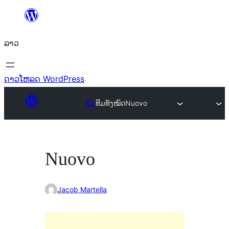
ຂ້າມ
ໄປ
ລາວ
ທີ່
ເນື້ອຫາ
ດາວໂຫລດ WordPress
ທີມ
ທີມທັງໝົດ
Nuovo
Nuovo
Jacob Martella