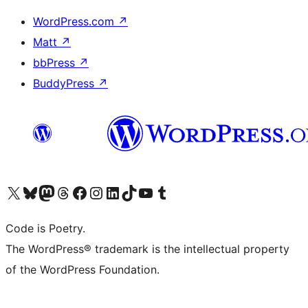
WordPress.com
↗
Matt
↗
bbPress
↗
BuddyPress
↗
ຢ້ຽມຊົມບັນຊີ X (ຊື່ເກົ່າ Twitter) ຂອງພວກເຮົາ
ຢ້ຽມຊົມບັນຊີ Bluesky ຂອງພວກເຮົາ
ຢ້ຽມຊົມບັນຊີ Mastodon ຂອງພວກເຮົາ
ຢ້ຽມຊົມບັນຊີ Threads ຂອງພວກເຮົາ
ຢ້ຽມຊົມໜ້າ Facebook ຂອງພວກເຮົາ
ຢ້ຽມຊົມບັນຊີ Instagram ຂອງພວກເຮົາ
ຢ້ຽມຊົມບັນຊີ LinkedIn ຂອງພວກເຮົາ
ຢ້ຽມຊົມບັນຊີ TikTok ຂອງພວກເຮົາ
ຢ້ຽມຊົມຊ່ອງ YouTube ຂອງພວກເຮົາ
ຢ້ຽມຊົມບັນຊີ Tumblr ຂອງພວກເຮົາ
Code is Poetry.
The WordPress® trademark is the intellectual property
of the WordPress Foundation.