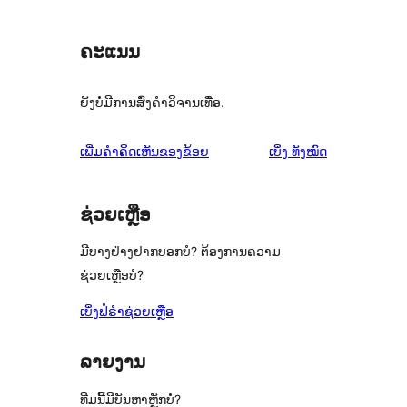
ຄະແນນ
ຍັງບໍ່ມີການສົ່ງຄຳວິຈານເທື່ອ.
ຄຳ
ເພີ່ມຄຳຄິດເຫັນຂອງຂ້ອຍ
ເບິ່ງ
ທັງໝົດ
ຄິດ
ເຫັນ
ຊ່ວຍເຫຼືອ
ມີບາງຢ່າງຢາກບອກບໍ? ຕ້ອງການຄວາມ
ຊ່ວຍເຫຼືອບໍ?
ເບິ່ງຟໍຣຳຊ່ວຍເຫຼືອ
ລາຍງານ
ທີມນີ້ມີບັນຫາຫຼັກບໍ່?