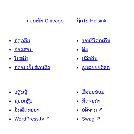
ກ່ອນໜ້າ
Chicago
ຖັດໄປ
Helsinki
ກ່ຽວກັບ
ງານທີ່ໂດດເດັ່ນ
ຂ່າວສານ
ທີມ
ໂຮສຕິງ
ປລັກອິນ
ຄວາມເປັນສ່ວນຕົວ
ຮູບແບບບລັອກ
ຮຽນຮູ້
ມີສ່ວນຮ່ວມ
ຊ່ວຍເຫຼືອ
ກິດຈະກຳ
ນັກພັດທະນາ
ບໍລິຈາກ
↗
WordPress.tv
↗
Swag
↗