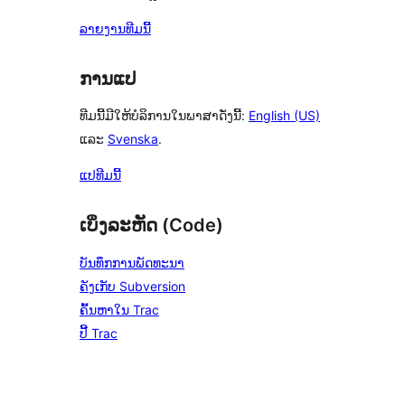
ລາຍງານທີມນີ້
ການແປ
ທີມນີ້ມີໃຫ້ບໍລິການໃນພາສາດັ່ງນີ້:
English (US)
ແລະ
Svenska
.
ແປທີມນີ້
ເບິ່ງລະຫັດ (Code)
ບັນທຶກການພັດທະນາ
ຄັງເກັບ Subversion
ຄົ້ນຫາໃນ Trac
ປີ້ Trac