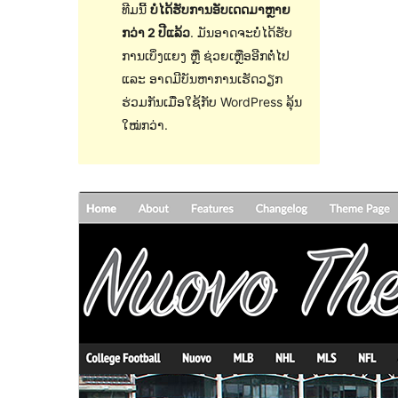
ທີມນີ້
ບໍ່ໄດ້ຮັບການອັບເດດມາຫຼາຍ
ກວ່າ 2 ປີແລ້ວ
. ມັນອາດຈະບໍ່ໄດ້ຮັບ
ການເບິ່ງແຍງ ຫຼື ຊ່ວຍເຫຼືອອີກຕໍ່ໄປ
ແລະ ອາດມີບັນຫາການເຮັດວຽກ
ຮ່ວມກັນເມື່ອໃຊ້ກັບ WordPress ລຸ້ນ
ໃໝ່ກວ່າ.