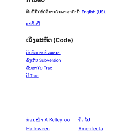
ທີມນີ້ມີໃຫ້ບໍລິການໃນພາສາດັ່ງນີ້:
English (US)
.
ແປທີມນີ້
ເບິ່ງລະຫັດ (Code)
ບັນທຶກການພັດທະນາ
ຄັງເກັບ Subversion
ຄົ້ນຫາໃນ Trac
ປີ້ Trac
ກ່ອນໜ້າ
A Kelleyroo
ຖັດໄປ
Halloween
Amerifecta