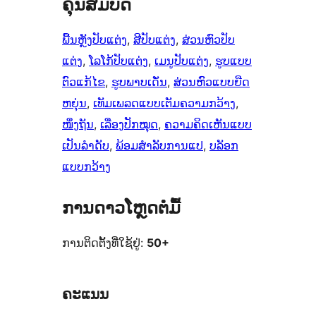
ຄຸນສົມບັດ
ພື້ນຫຼັງປັບແຕ່ງ
, 
ສີປັບແຕ່ງ
, 
ສ່ວນຫົວປັບ
ແຕ່ງ
, 
ໂລໂກ້ປັບແຕ່ງ
, 
ເມນູປັບແຕ່ງ
, 
ຮູບແບບ
ຕົວແກ້ໄຂ
, 
ຮູບພາບເດັ່ນ
, 
ສ່ວນຫົວແບບຍືດ
ຫຍຸ່ນ
, 
ເທັມເພລດແບບເຕັມຄວາມກວ້າງ
, 
ໜຶ່ງຖັນ
, 
ເລື່ອງປັກໝຸດ
, 
ຄວາມຄິດເຫັນແບບ
ເປັນລຳດັບ
, 
ພ້ອມສຳລັບການແປ
, 
ບລັອກ
ແບບກວ້າງ
ການດາວໂຫຼດຕໍ່ມື້
ການຕິດຕັ້ງທີ່ໃຊ້ຢູ່:
50+
ຄະແນນ