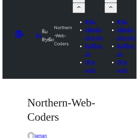
ສົ່ງທີມ
ສົ່ງທີມ
Northern
ບໍລິສັດທີມ
ບໍລິສັດທີມ
ທີມ
ທີມ
-Web-
ເຊີງພານິດ
ເຊີງພານິດ
ທັງໝົດ
Coders
ທີມທີ່ຂ້ອຍ
ທີມທີ່ຂ້ອຍ
ມັກ
ມັກ
ເຂົ້າສູ່
ເຂົ້າສູ່
ລະບົບ
ລະບົບ
Northern-Web-
Coders
jaman