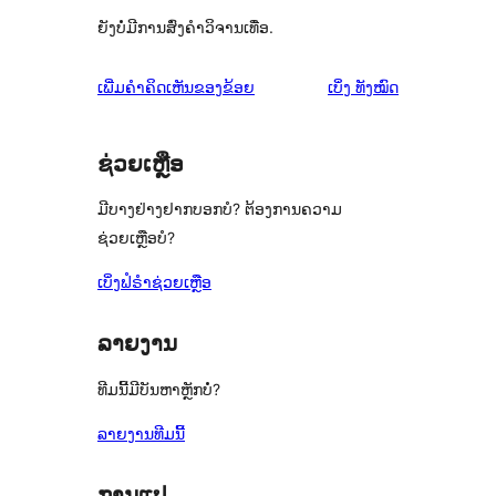
ຍັງບໍ່ມີການສົ່ງຄຳວິຈານເທື່ອ.
ຄຳ
ເພີ່ມຄຳຄິດເຫັນຂອງຂ້ອຍ
ເບິ່ງ
ທັງໝົດ
ຄິດ
ເຫັນ
ຊ່ວຍເຫຼືອ
ມີບາງຢ່າງຢາກບອກບໍ? ຕ້ອງການຄວາມ
ຊ່ວຍເຫຼືອບໍ?
ເບິ່ງຟໍຣຳຊ່ວຍເຫຼືອ
ລາຍງານ
ທີມນີ້ມີບັນຫາຫຼັກບໍ່?
ລາຍງານທີມນີ້
ການແປ