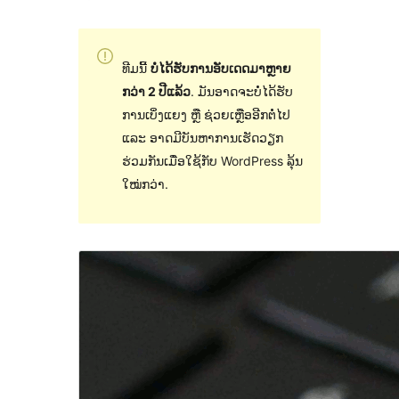
ທີມນີ້
ບໍ່ໄດ້ຮັບການອັບເດດມາຫຼາຍ
ກວ່າ 2 ປີແລ້ວ
. ມັນອາດຈະບໍ່ໄດ້ຮັບ
ການເບິ່ງແຍງ ຫຼື ຊ່ວຍເຫຼືອອີກຕໍ່ໄປ
ແລະ ອາດມີບັນຫາການເຮັດວຽກ
ຮ່ວມກັນເມື່ອໃຊ້ກັບ WordPress ລຸ້ນ
ໃໝ່ກວ່າ.