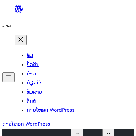
ຂ້າມ
ໄປ
ລາວ
ທີ່
ເນື້ອຫາ
ທິມ
ປັກອິນ
ຂ່າວ
ກ່ຽວກັບ
ທິມລາວ
ຕິດຕໍ່
ດາວໂຫລດ WordPress
ດາວໂຫລດ WordPress