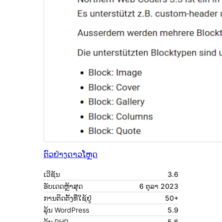
ຕົວຢ່າງ
ດາວໂຫຼດ
ເວີຊັນ
3.6
ອັບເດດຫຼ້າສຸດ
6 ຕຸລາ 2023
ການຕິດຕັ້ງທີ່ໃຊ້ຢູ່
50+
ລຸ້ນ WordPress
5.9
ລຸ້ນ PHP
5.6