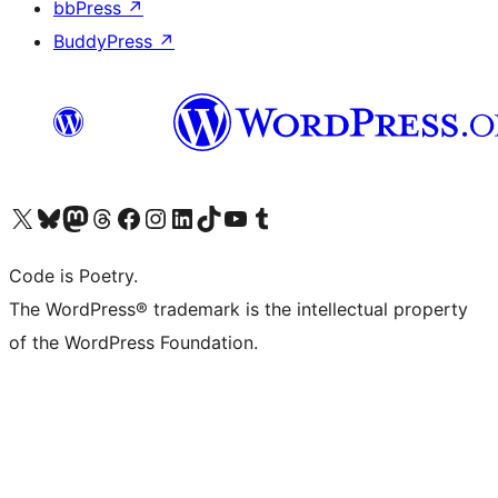
bbPress
↗
BuddyPress
↗
ຢ້ຽມຊົມບັນຊີ X (ຊື່ເກົ່າ Twitter) ຂອງພວກເຮົາ
ຢ້ຽມຊົມບັນຊີ Bluesky ຂອງພວກເຮົາ
ຢ້ຽມຊົມບັນຊີ Mastodon ຂອງພວກເຮົາ
ຢ້ຽມຊົມບັນຊີ Threads ຂອງພວກເຮົາ
ຢ້ຽມຊົມໜ້າ Facebook ຂອງພວກເຮົາ
ຢ້ຽມຊົມບັນຊີ Instagram ຂອງພວກເຮົາ
ຢ້ຽມຊົມບັນຊີ LinkedIn ຂອງພວກເຮົາ
ຢ້ຽມຊົມບັນຊີ TikTok ຂອງພວກເຮົາ
ຢ້ຽມຊົມຊ່ອງ YouTube ຂອງພວກເຮົາ
ຢ້ຽມຊົມບັນຊີ Tumblr ຂອງພວກເຮົາ
Code is Poetry.
The WordPress® trademark is the intellectual property
of the WordPress Foundation.