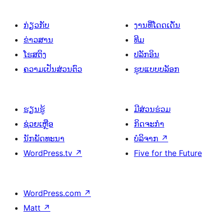
ກ່ຽວກັບ
ງານທີ່ໂດດເດັ່ນ
ຂ່າວສານ
ທີມ
ໂຮສຕິງ
ປລັກອິນ
ຄວາມເປັນສ່ວນຕົວ
ຮູບແບບບລັອກ
ຮຽນຮູ້
ມີສ່ວນຮ່ວມ
ຊ່ວຍເຫຼືອ
ກິດຈະກຳ
ນັກພັດທະນາ
ບໍລິຈາກ
↗
WordPress.tv
↗
Five for the Future
WordPress.com
↗
Matt
↗