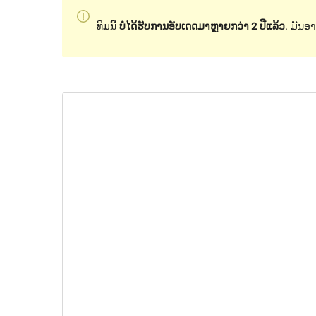
ທີມນີ້
ບໍ່ໄດ້ຮັບການອັບເດດມາຫຼາຍກວ່າ 2 ປີແລ້ວ
. ມັນອາ