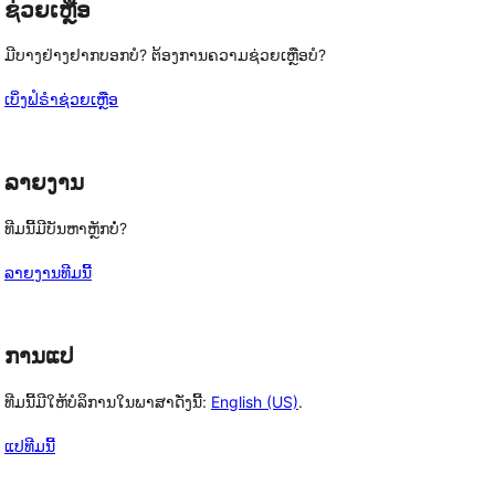
ຊ່ວຍເຫຼືອ
ມີບາງຢ່າງຢາກບອກບໍ? ຕ້ອງການຄວາມຊ່ວຍເຫຼືອບໍ?
ເບິ່ງຟໍຣຳຊ່ວຍເຫຼືອ
ລາຍງານ
ທີມນີ້ມີບັນຫາຫຼັກບໍ່?
ລາຍງານທີມນີ້
ການແປ
ທີມນີ້ມີໃຫ້ບໍລິການໃນພາສາດັ່ງນີ້:
English (US)
.
ແປທີມນີ້