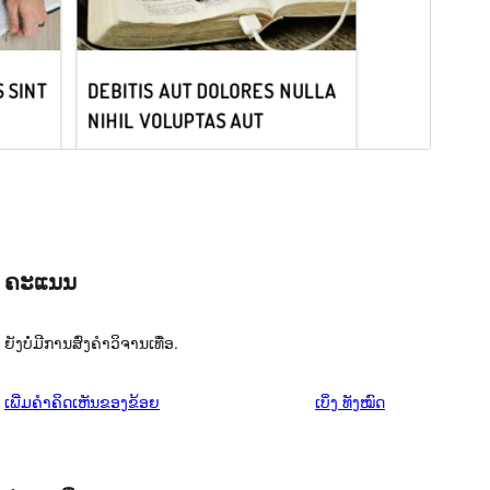
ຄະແນນ
ຍັງບໍ່ມີການສົ່ງຄຳວິຈານເທື່ອ.
ຄຳ
ເພີ່ມຄຳຄິດເຫັນຂອງຂ້ອຍ
ເບິ່ງ
ທັງໝົດ
ຄິດ
ເຫັນ