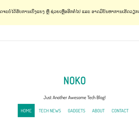
ດຈະບໍ່ໄດ້ຮັບການເບິ່ງແຍງ ຫຼື ຊ່ວຍເຫຼືອອີກຕໍ່ໄປ ແລະ ອາດມີບັນຫາການເຮັດວຽກຮ