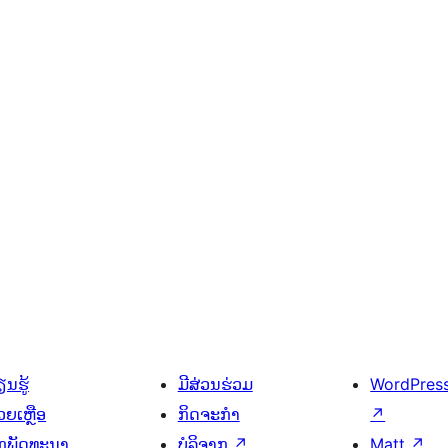
ນຮູ້
ມີສ່ວນຮ່ວມ
WordPres
ວຍເຫຼືອ
ກິດຈະກຳ
↗
ັກພັດທະນາ
ບໍລິຈາກ
↗
Matt
↗