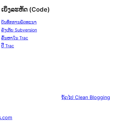
ເບິ່ງລະຫັດ (Code)
ບັນທຶກການພັດທະນາ
ຄັງເກັບ Subversion
ຄົ້ນຫາໃນ Trac
ປີ້ Trac
ຖັດໄປ
Clean Blogging
s.com