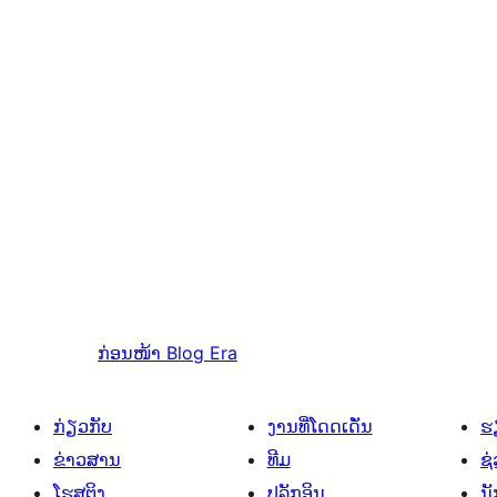
ກ່ອນໜ້າ
Blog Era
ກ່ຽວກັບ
ງານທີ່ໂດດເດັ່ນ
ຮຽ
ຂ່າວສານ
ທີມ
ຊ່
ໂຮສຕິງ
ປລັກອິນ
ນ