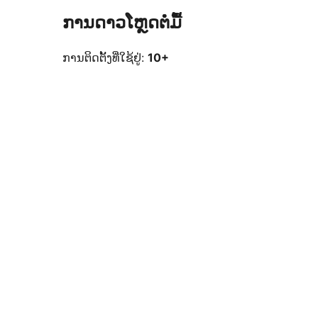
ການດາວໂຫຼດຕໍ່ມື້
ການຕິດຕັ້ງທີ່ໃຊ້ຢູ່:
10+