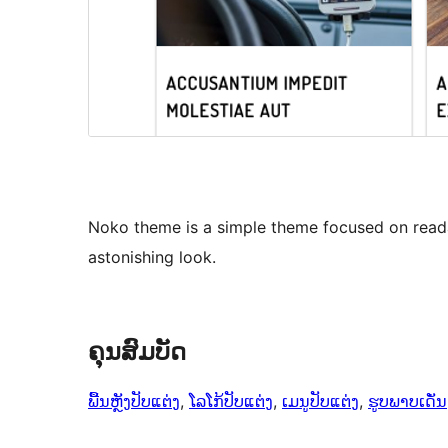
Noko theme is a simple theme focused on reada
astonishing look.
ຄຸນສົມບັດ
ພື້ນຫຼັງປັບແຕ່ງ
, 
ໂລໂກ້ປັບແຕ່ງ
, 
ເມນູປັບແຕ່ງ
, 
ຮູບພາບເດັ່ນ