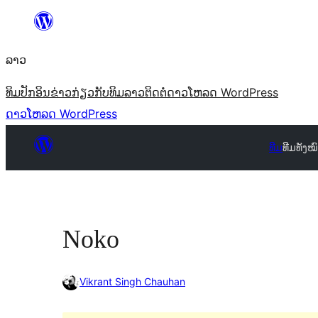
ຂ້າມ
ໄປ
ລາວ
ທີ່
ເນື້ອຫາ
ທິມ
ປັກອິນ
ຂ່າວ
ກ່ຽວກັບ
ທິມລາວ
ຕິດຕໍ່
ດາວໂຫລດ WordPress
ດາວໂຫລດ WordPress
ທີມ
ທີມທັງໝ
Noko
Vikrant Singh Chauhan