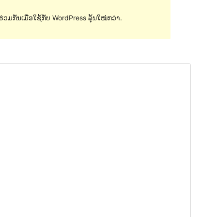
່ວມກັນເມື່ອໃຊ້ກັບ WordPress ລຸ້ນໃໝ່ກວ່າ.
ຕົວຢ່າງ
ດາວໂຫຼດ
ເວີຊັນ
0.0.6
ອັບເດດຫຼ້າສຸດ
18 ທັນວາ 2017
ການຕິດຕັ້ງທີ່ໃຊ້ຢູ່
10+
ລຸ້ນ WordPress
4.0
ໜ້າຫຼັກຂອງທີມ