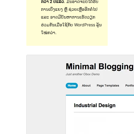
ກວ່າ 2 ປີແລ້ວ
. ມັນອາດຈະບໍ່ໄດ້ຮັບ
ການເບິ່ງແຍງ ຫຼື ຊ່ວຍເຫຼືອອີກຕໍ່ໄປ
ແລະ ອາດມີບັນຫາການເຮັດວຽກ
ຮ່ວມກັນເມື່ອໃຊ້ກັບ WordPress ລຸ້ນ
ໃໝ່ກວ່າ.