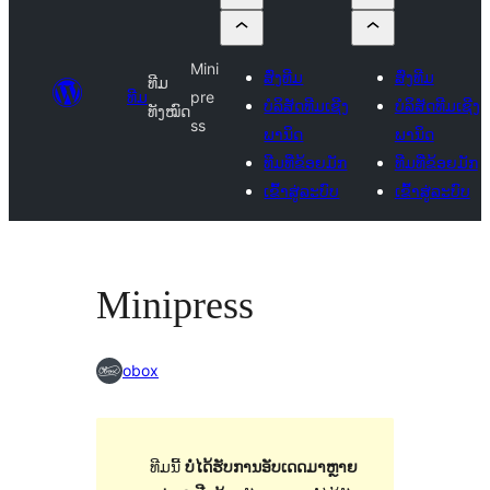
Mini
ສົ່ງທີມ
ສົ່ງທີມ
ທີມ
ທີມ
pre
ບໍລິສັດທີມເຊີງ
ບໍລິສັດທີມເຊີງ
ທັງໝົດ
ss
ພານິດ
ພານິດ
ທີມທີ່ຂ້ອຍມັກ
ທີມທີ່ຂ້ອຍມັກ
ເຂົ້າສູ່ລະບົບ
ເຂົ້າສູ່ລະບົບ
Minipress
obox
ທີມນີ້
ບໍ່ໄດ້ຮັບການອັບເດດມາຫຼາຍ