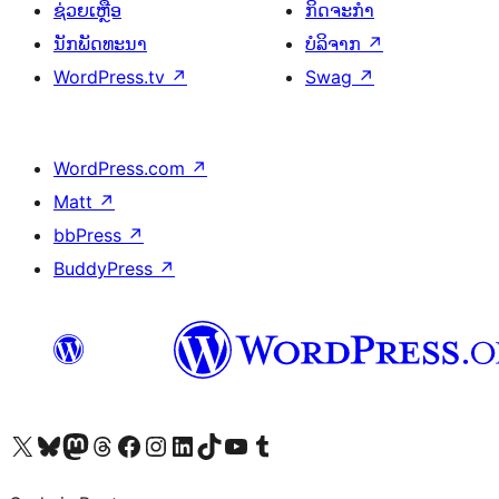
ຊ່ວຍເຫຼືອ
ກິດຈະກຳ
ນັກພັດທະນາ
ບໍລິຈາກ
↗
WordPress.tv
↗
Swag
↗
WordPress.com
↗
Matt
↗
bbPress
↗
BuddyPress
↗
ຢ້ຽມຊົມບັນຊີ X (ຊື່ເກົ່າ Twitter) ຂອງພວກເຮົາ
ຢ້ຽມຊົມບັນຊີ Bluesky ຂອງພວກເຮົາ
ຢ້ຽມຊົມບັນຊີ Mastodon ຂອງພວກເຮົາ
ຢ້ຽມຊົມບັນຊີ Threads ຂອງພວກເຮົາ
ຢ້ຽມຊົມໜ້າ Facebook ຂອງພວກເຮົາ
ຢ້ຽມຊົມບັນຊີ Instagram ຂອງພວກເຮົາ
ຢ້ຽມຊົມບັນຊີ LinkedIn ຂອງພວກເຮົາ
ຢ້ຽມຊົມບັນຊີ TikTok ຂອງພວກເຮົາ
ຢ້ຽມຊົມຊ່ອງ YouTube ຂອງພວກເຮົາ
ຢ້ຽມຊົມບັນຊີ Tumblr ຂອງພວກເຮົາ