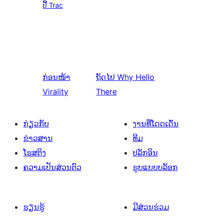
ປີ້ Trac
ກ່ອນໜ້າ
ຖັດໄປ
Why Hello
Virality
There
ກ່ຽວກັບ
ງານທີ່ໂດດເດັ່ນ
ຂ່າວສານ
ທີມ
ໂຮສຕິງ
ປລັກອິນ
ຄວາມເປັນສ່ວນຕົວ
ຮູບແບບບລັອກ
ຮຽນຮູ້
ມີສ່ວນຮ່ວມ