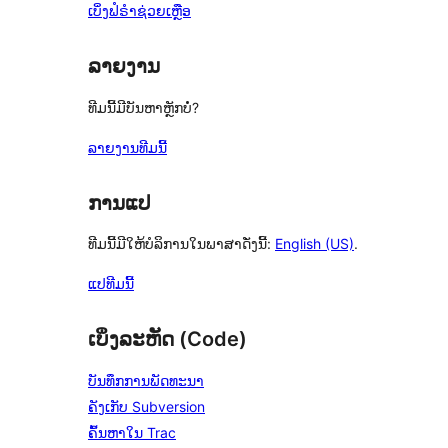
ເບິ່ງຟໍຣຳຊ່ວຍເຫຼືອ
ລາຍງານ
ທີມນີ້ມີບັນຫາຫຼັກບໍ່?
ລາຍງານທີມນີ້
ການແປ
ທີມນີ້ມີໃຫ້ບໍລິການໃນພາສາດັ່ງນີ້:
English (US)
.
ແປທີມນີ້
ເບິ່ງລະຫັດ (Code)
ບັນທຶກການພັດທະນາ
ຄັງເກັບ Subversion
ຄົ້ນຫາໃນ Trac