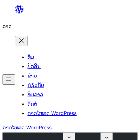
ຂ້າມ
ໄປ
ລາວ
ທີ່
ເນື້ອຫາ
ທິມ
ປັກອິນ
ຂ່າວ
ກ່ຽວກັບ
ທິມລາວ
ຕິດຕໍ່
ດາວໂຫລດ WordPress
ດາວໂຫລດ WordPress