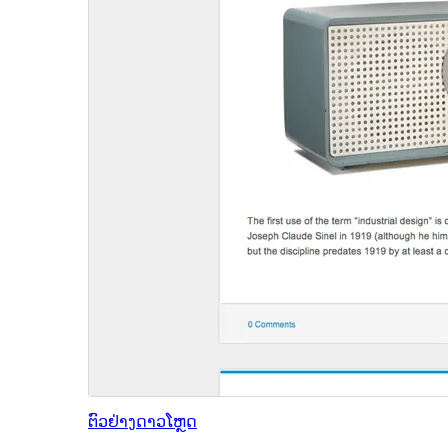
ຕົວຢ່າງ
ດາວໂຫຼດ