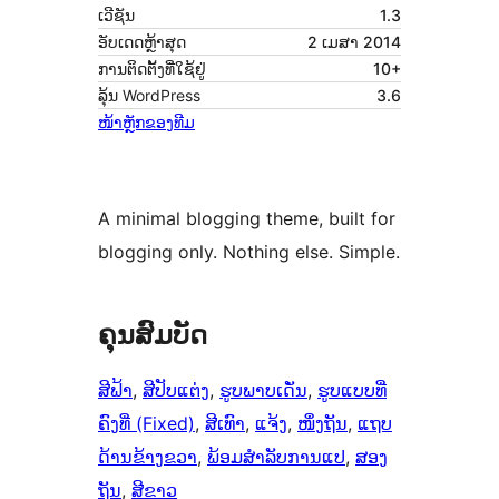
ເວີຊັນ
1.3
ອັບເດດຫຼ້າສຸດ
2 ເມສາ 2014
ການຕິດຕັ້ງທີ່ໃຊ້ຢູ່
10+
ລຸ້ນ WordPress
3.6
ໜ້າຫຼັກຂອງທີມ
A minimal blogging theme, built for
blogging only. Nothing else. Simple.
ຄຸນສົມບັດ
ສີຟ້າ
, 
ສີປັບແຕ່ງ
, 
ຮູບພາບເດັ່ນ
, 
ຮູບແບບທີ່
ຄົງທີ່ (Fixed)
, 
ສີເທົາ
, 
ແຈ້ງ
, 
ໜຶ່ງຖັນ
, 
ແຖບ
ດ້ານຂ້າງຂວາ
, 
ພ້ອມສຳລັບການແປ
, 
ສອງ
ຖັນ
, 
ສີຂາວ