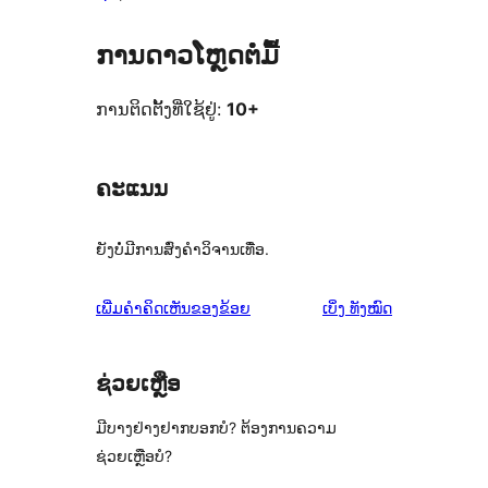
ການດາວໂຫຼດຕໍ່ມື້
ການຕິດຕັ້ງທີ່ໃຊ້ຢູ່:
10+
ຄະແນນ
ຍັງບໍ່ມີການສົ່ງຄຳວິຈານເທື່ອ.
ຄຳ
ເພີ່ມຄຳຄິດເຫັນຂອງຂ້ອຍ
ເບິ່ງ
ທັງໝົດ
ຄິດ
ເຫັນ
ຊ່ວຍເຫຼືອ
ມີບາງຢ່າງຢາກບອກບໍ? ຕ້ອງການຄວາມ
ຊ່ວຍເຫຼືອບໍ?