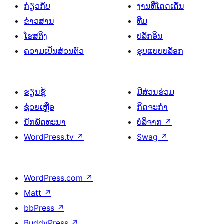
ກ່ຽວກັບ
ງານທີ່ໂດດເດັ່ນ
ຂ່າວສານ
ທີມ
ໂຮສຕິງ
ປລັກອິນ
ຄວາມເປັນສ່ວນຕົວ
ຮູບແບບບລັອກ
ຮຽນຮູ້
ມີສ່ວນຮ່ວມ
ຊ່ວຍເຫຼືອ
ກິດຈະກຳ
ນັກພັດທະນາ
ບໍລິຈາກ
↗
WordPress.tv
↗
Swag
↗
WordPress.com
↗
Matt
↗
bbPress
↗
BuddyPress
↗