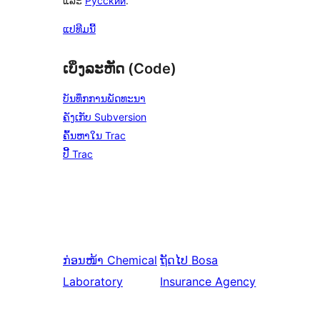
ແລະ
Русский
.
ແປທີມນີ້
ເບິ່ງລະຫັດ (Code)
ບັນທຶກການພັດທະນາ
ຄັງເກັບ Subversion
ຄົ້ນຫາໃນ Trac
ປີ້ Trac
ກ່ອນໜ້າ
Chemical
ຖັດໄປ
Bosa
Laboratory
Insurance Agency