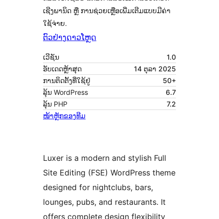
ເຊີງພານິດ ຫຼື ການຊ່ວຍເຫຼືອເພີ່ມເຕີມແບບມີຄ່າ
ໃຊ້ຈ່າຍ.
ຕົວຢ່າງ
ດາວໂຫຼດ
ເວີຊັນ
1.0
ອັບເດດຫຼ້າສຸດ
14 ຕຸລາ 2025
ການຕິດຕັ້ງທີ່ໃຊ້ຢູ່
50+
ລຸ້ນ WordPress
6.7
ລຸ້ນ PHP
7.2
ໜ້າຫຼັກຂອງທີມ
Luxer is a modern and stylish Full
Site Editing (FSE) WordPress theme
designed for nightclubs, bars,
lounges, pubs, and restaurants. It
offers complete design flexibility