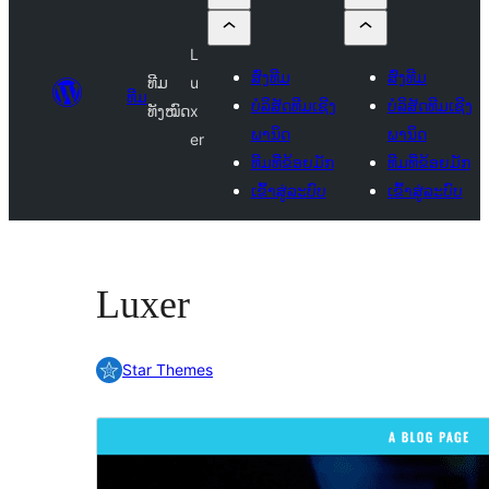
L
ສົ່ງທີມ
ສົ່ງທີມ
ທີມ
u
ທີມ
ບໍລິສັດທີມເຊີງ
ບໍລິສັດທີມເຊີງ
ທັງໝົດ
x
ພານິດ
ພານິດ
er
ທີມທີ່ຂ້ອຍມັກ
ທີມທີ່ຂ້ອຍມັກ
ເຂົ້າສູ່ລະບົບ
ເຂົ້າສູ່ລະບົບ
Luxer
Star Themes