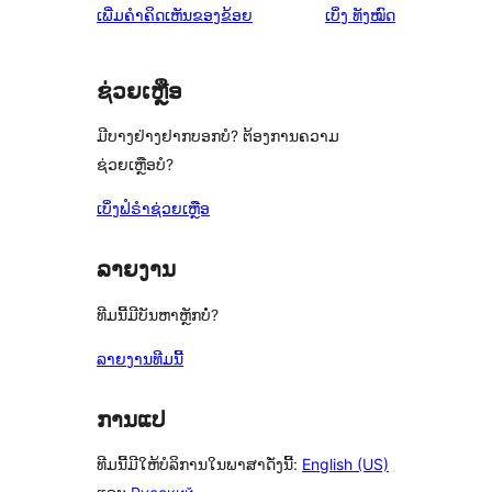
ຄຳ
ເພີ່ມຄຳຄິດເຫັນຂອງຂ້ອຍ
ເບິ່ງ
ທັງໝົດ
ຄິດ
ເຫັນ
ຊ່ວຍເຫຼືອ
ມີບາງຢ່າງຢາກບອກບໍ? ຕ້ອງການຄວາມ
ຊ່ວຍເຫຼືອບໍ?
ເບິ່ງຟໍຣຳຊ່ວຍເຫຼືອ
ລາຍງານ
ທີມນີ້ມີບັນຫາຫຼັກບໍ່?
ລາຍງານທີມນີ້
ການແປ
ທີມນີ້ມີໃຫ້ບໍລິການໃນພາສາດັ່ງນີ້:
English (US)