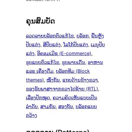
ຄຸນສົມບັດ
ລວດລາຍບລັອກຕົວແກ້ໄຂ
, 
ບລັອກ
, 
ພື້ນຫຼັງ
ປັບແຕ່ງ
, 
ສີປັບແຕ່ງ
, 
ໂລໂກ້ປັບແຕ່ງ
, 
ເມນູປັບ
ແຕ່ງ
, 
ອີຄອມເມີຊ (E-commerce)
, 
ຮູບແບບຕົວແກ້ໄຂ
, 
ຮູບພາບເດັ່ນ
, 
ອາຫານ
ແລະ ເຄື່ອງດື່ມ
, 
ບລັອກທີມ (Block
themes)
, 
ໜຶ່ງຖັນ
, 
ແຖບດ້ານຂ້າງຂວາ
, 
ຮອງຮັບພາສາຈາກຂວາໄປຊ້າຍ (RTL)
, 
ເລື່ອງປັກໝຸດ
, 
ຄວາມຄິດເຫັນແບບເປັນ
ລຳດັບ
, 
ສາມຖັນ
, 
ສອງຖັນ
, 
ບລັອກແບບ
ກວ້າງ