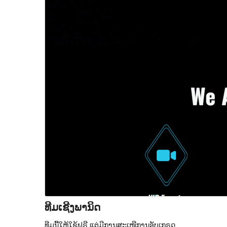
ທີມເຊີງພານິດ
ທີມນີ້ໃຫ້ໃຊ້ຟຣີ ແຕ່ມີການສະເໜີການອັບເກຣດ