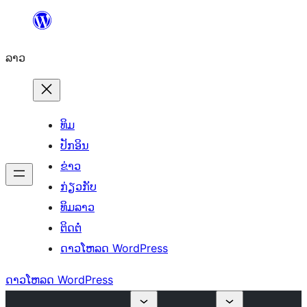
ຂ້າມ
ໄປ
ລາວ
ທີ່
ເນື້ອຫາ
ທິມ
ປັກອິນ
ຂ່າວ
ກ່ຽວກັບ
ທິມລາວ
ຕິດຕໍ່
ດາວໂຫລດ WordPress
ດາວໂຫລດ WordPress