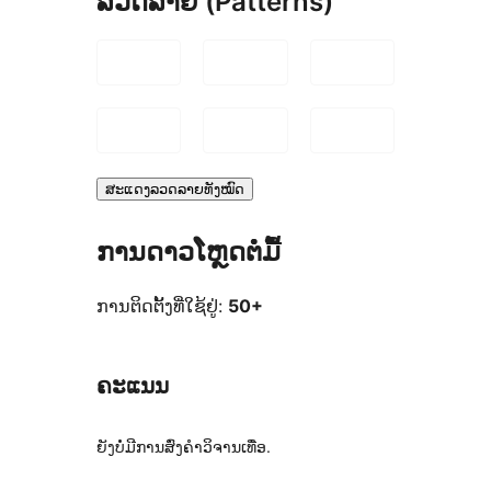
ລວດລາຍ (Patterns)
ສະແດງລວດລາຍທັງໝົດ
ການດາວໂຫຼດຕໍ່ມື້
ການຕິດຕັ້ງທີ່ໃຊ້ຢູ່:
50+
ຄະແນນ
ຍັງບໍ່ມີການສົ່ງຄຳວິຈານເທື່ອ.