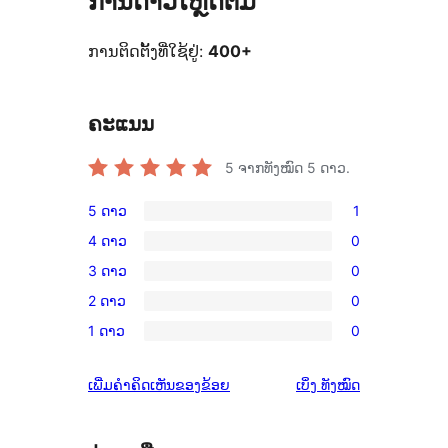
ການດາວໂຫຼດຕໍ່ມື້
ການຕິດຕັ້ງທີ່ໃຊ້ຢູ່:
400+
ຄະແນນ
5
ຈາກທັງໝົດ 5 ດາວ.
5 ດາວ
1
ການ
4 ດາວ
0
ວິຈານ
ການ
3 ດາວ
0
5
ວິຈານ
ການ
ດາວ
2 ດາວ
0
4
ວິຈານ
ການ
ຈຳນວນ
ດາວ
1 ດາວ
0
3
ວິຈານ
ການ
1
ຈຳນວນ
ດາວ
2
ວິຈານ
ລາຍການ
0
ຄຳ
ເພີ່ມຄຳຄິດເຫັນຂອງຂ້ອຍ
ເບິ່ງ
ທັງໝົດ
ຈຳນວນ
ດາວ
1
ລາຍການ
ຄິດ
0
ຈຳນວນ
ດາວ
ເຫັນ
ລາຍການ
0
ຈຳນວນ