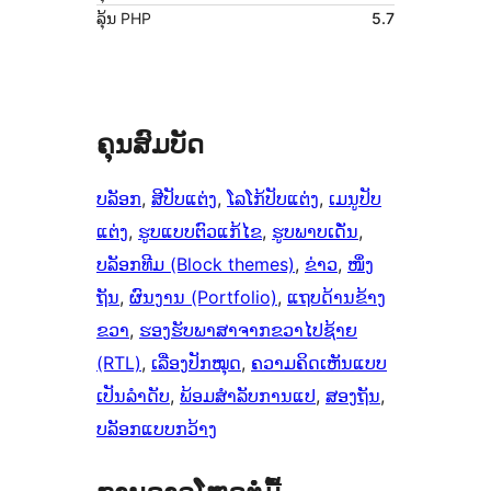
ລຸ້ນ PHP
5.7
ຄຸນສົມບັດ
ບລັອກ
, 
ສີປັບແຕ່ງ
, 
ໂລໂກ້ປັບແຕ່ງ
, 
ເມນູປັບ
ແຕ່ງ
, 
ຮູບແບບຕົວແກ້ໄຂ
, 
ຮູບພາບເດັ່ນ
, 
ບລັອກທີມ (Block themes)
, 
ຂ່າວ
, 
ໜຶ່ງ
ຖັນ
, 
ຜົນງານ (Portfolio)
, 
ແຖບດ້ານຂ້າງ
ຂວາ
, 
ຮອງຮັບພາສາຈາກຂວາໄປຊ້າຍ
(RTL)
, 
ເລື່ອງປັກໝຸດ
, 
ຄວາມຄິດເຫັນແບບ
ເປັນລຳດັບ
, 
ພ້ອມສຳລັບການແປ
, 
ສອງຖັນ
, 
ບລັອກແບບກວ້າງ