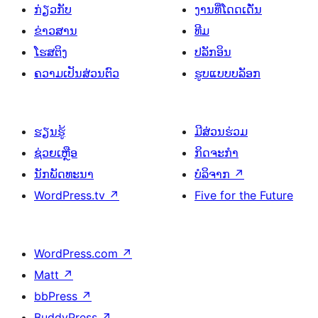
ກ່ຽວກັບ
ງານທີ່ໂດດເດັ່ນ
ຂ່າວສານ
ທີມ
ໂຮສຕິງ
ປລັກອິນ
ຄວາມເປັນສ່ວນຕົວ
ຮູບແບບບລັອກ
ຮຽນຮູ້
ມີສ່ວນຮ່ວມ
ຊ່ວຍເຫຼືອ
ກິດຈະກຳ
ນັກພັດທະນາ
ບໍລິຈາກ
↗
WordPress.tv
↗
Five for the Future
WordPress.com
↗
Matt
↗
bbPress
↗
BuddyPress
↗