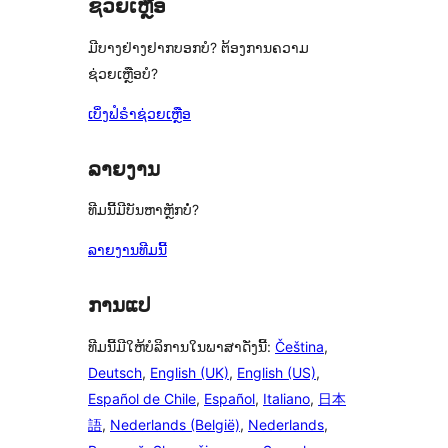
ຊ່ວຍເຫຼືອ
ລາຍການ
0
ມີບາງຢ່າງຢາກບອກບໍ? ຕ້ອງການຄວາມ
ລາຍການ
ຊ່ວຍເຫຼືອບໍ?
ເບິ່ງຟໍຣຳຊ່ວຍເຫຼືອ
ລາຍງານ
ທີມນີ້ມີບັນຫາຫຼັກບໍ່?
ລາຍງານທີມນີ້
ການແປ
ທີມນີ້ມີໃຫ້ບໍລິການໃນພາສາດັ່ງນີ້:
Čeština
,
Deutsch
,
English (UK)
,
English (US)
,
Español de Chile
,
Español
,
Italiano
,
日本
語
,
Nederlands (België)
,
Nederlands
,