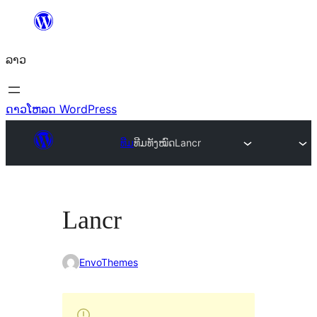
ຂ້າມ
ໄປ
ລາວ
ທີ່
ເນື້ອຫາ
ດາວໂຫລດ WordPress
ທີມ
ທີມທັງໝົດ
Lancr
Lancr
EnvoThemes