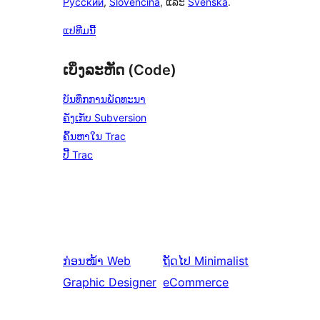
Русский
,
Slovenčina
, ແລະ
Svenska
.
ແປທີມນີ້
ເບິ່ງລະຫັດ (Code)
ບັນທຶກການພັດທະນາ
ຄັງເກັບ Subversion
ຄົ້ນຫາໃນ Trac
ປີ້ Trac
ກ່ອນໜ້າ
Web
ຖັດໄປ
Minimalist
Graphic Designer
eCommerce