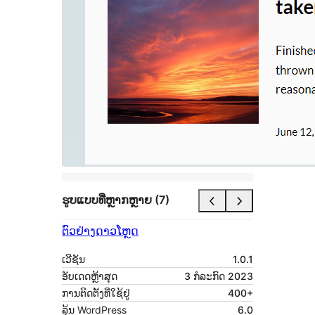
ຮູບແບບທີ່ຫຼາກຫຼາຍ (7)
ຕົວຢ່າງ
ດາວໂຫຼດ
ເວີຊັນ
1.0.1
ອັບເດດຫຼ້າສຸດ
3 ກໍລະກົດ 2023
ການຕິດຕັ້ງທີ່ໃຊ້ຢູ່
400+
ລຸ້ນ WordPress
6.0