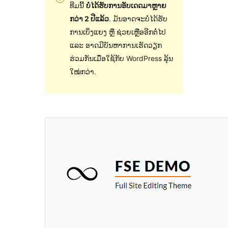
ທີມນີ້
ບໍ່ໄດ້ຮັບການອັບເດດມາຫຼາຍ
ກວ່າ 2 ປີແລ້ວ
. ມັນອາດຈະບໍ່ໄດ້ຮັບ
ການເບິ່ງແຍງ ຫຼື ຊ່ວຍເຫຼືອອີກຕໍ່ໄປ
ແລະ ອາດມີບັນຫາການເຮັດວຽກ
ຮ່ວມກັນເມື່ອໃຊ້ກັບ WordPress ລຸ້ນ
ໃໝ່ກວ່າ.