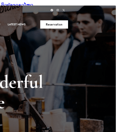
ຕົວຢ່າງ
ດາວໂຫຼດ
ນີ້ແມ່ນທີມລູກ (child theme) ຂອງ
Gutenify
Starter
.
ເວີຊັນ
2.0.0
ອັບເດດຫຼ້າສຸດ
24 ພຶດສະພາ 2026
ການຕິດຕັ້ງທີ່ໃຊ້ຢູ່
100+
ລຸ້ນ WordPress
5.9
ລຸ້ນ PHP
5.6
ໜ້າຫຼັກຂອງທີມ