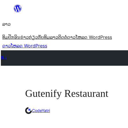
ຂ້າມ
ໄປ
ລາວ
ທີ່
ເນື້ອຫາ
ທິມ
ປັກອິນ
ຂ່າວ
ກ່ຽວກັບ
ທິມລາວ
ຕິດຕໍ່
ດາວໂຫລດ WordPress
ດາວໂຫລດ WordPress
ທີມ
Gutenify Restaurant
CodeYatri