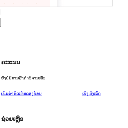
ຄະແນນ
ຍັງບໍ່ມີການສົ່ງຄຳວິຈານເທື່ອ.
ຄຳ
ເພີ່ມຄຳຄິດເຫັນຂອງຂ້ອຍ
ເບິ່ງ
ທັງໝົດ
ຄິດ
ເຫັນ
ຊ່ວຍເຫຼືອ