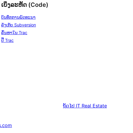
ເບິ່ງລະຫັດ (Code)
ບັນທຶກການພັດທະນາ
ຄັງເກັບ Subversion
ຄົ້ນຫາໃນ Trac
ປີ້ Trac
ຖັດໄປ
IT Real Estate
s.com