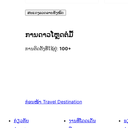
ສະແດງລວດລາຍທັງໝົດ
ການດາວໂຫຼດຕໍ່ມື້
ການຕິດຕັ້ງທີ່ໃຊ້ຢູ່:
100+
ກ່ອນໜ້າ
Travel Destination
ກ່ຽວກັບ
ງານທີ່ໂດດເດັ່ນ
ຮຽ