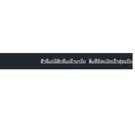
ສົ່ງທີມ
ບໍລິສັດທີມເຊີງພານິດ
ທີມທີ່ຂ້ອຍມັກ
ເຂົ້າສູ່ລະບົບ