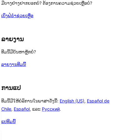
ມີບາງຢ່າງຢາກບອກບໍ? ຕ້ອງການຄວາມຊ່ວຍເຫຼືອບໍ?
ເບິ່ງຟໍຣຳຊ່ວຍເຫຼືອ
ລາຍງານ
ທີມນີ້ມີບັນຫາຫຼັກບໍ່?
ລາຍງານທີມນີ້
ການແປ
ທີມນີ້ມີໃຫ້ບໍລິການໃນພາສາດັ່ງນີ້:
English (US)
,
Español de
Chile
,
Español
, ແລະ
Русский
.
ແປທີມນີ້