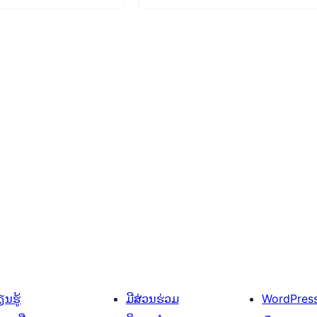
ນຮູ້
ມີສ່ວນຮ່ວມ
WordPres