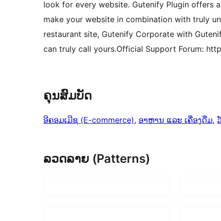
look for every website. Gutenify Plugin offers a
make your website in combination with truly un
restaurant site, Gutenify Corporate with Guteni
can truly call yours.Official Support Forum: htt
ຄຸນສົມບັດ
ອີຄອມເມີຊ (E-commerce)
, 
ອາຫານ ແລະ ເຄື່ອງດື່ມ
, 
ວ
ລວດລາຍ (Patterns)