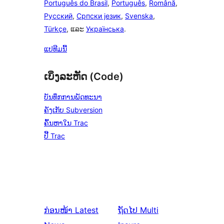
Português do Brasil
,
Português
,
Română
,
Русский
,
Српски језик
,
Svenska
,
Türkçe
, ແລະ
Українська
.
ແປທີມນີ້
ເບິ່ງລະຫັດ (Code)
ບັນທຶກການພັດທະນາ
ຄັງເກັບ Subversion
ຄົ້ນຫາໃນ Trac
ປີ້ Trac
ກ່ອນໜ້າ
Latest
ຖັດໄປ
Multi