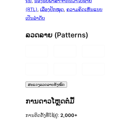
ຖັນ
, 
ຮອງຮັບພາສາຈາກຂວາໄປຊ້າຍ
(RTL)
, 
ເລື່ອງປັກໝຸດ
, 
ຄວາມຄິດເຫັນແບບ
ເປັນລຳດັບ
ລວດລາຍ (Patterns)
ສະແດງລວດລາຍທັງໝົດ
ການດາວໂຫຼດຕໍ່ມື້
ການຕິດຕັ້ງທີ່ໃຊ້ຢູ່:
2,000+