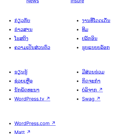
News
Insure
ກ່ຽວກັບ
ງານທີ່ໂດດເດັ່ນ
ຂ່າວສານ
ທີມ
ໂຮສຕິງ
ປລັກອິນ
ຄວາມເປັນສ່ວນຕົວ
ຮູບແບບບລັອກ
ຮຽນຮູ້
ມີສ່ວນຮ່ວມ
ຊ່ວຍເຫຼືອ
ກິດຈະກຳ
ນັກພັດທະນາ
ບໍລິຈາກ
↗
WordPress.tv
↗
Swag
↗
WordPress.com
↗
Matt
↗