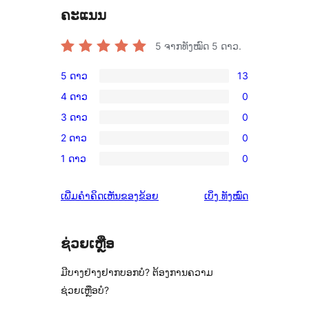
ຄະແນນ
5
ຈາກທັງໝົດ 5 ດາວ.
5 ດາວ
13
ການ
4 ດາວ
0
ວິຈານ
ການ
3 ດາວ
0
5
ວິຈານ
ການ
ດາວ
2 ດາວ
0
4
ວິຈານ
ການ
ຈຳນວນ
ດາວ
1 ດາວ
0
3
ວິຈານ
ການ
13
ຈຳນວນ
ດາວ
2
ວິຈານ
ລາຍການ
0
ຄຳ
ເພີ່ມຄຳຄິດເຫັນຂອງຂ້ອຍ
ເບິ່ງ
ທັງໝົດ
ຈຳນວນ
ດາວ
1
ລາຍການ
ຄິດ
0
ຈຳນວນ
ດາວ
ເຫັນ
ລາຍການ
0
ຈຳນວນ
ຊ່ວຍເຫຼືອ
ລາຍການ
0
ມີບາງຢ່າງຢາກບອກບໍ? ຕ້ອງການຄວາມ
ລາຍການ
ຊ່ວຍເຫຼືອບໍ?