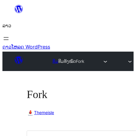
ຂ້າມ
ໄປ
ລາວ
ທີ່
ເນື້ອຫາ
ດາວໂຫລດ WordPress
ທີມ
ທີມທັງໝົດ
Fork
Fork
Themeisle