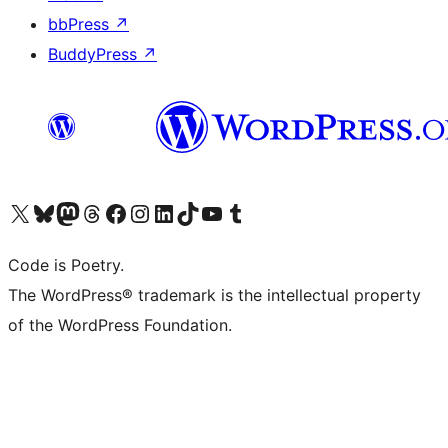
bbPress
↗
BuddyPress
↗
ຢ້ຽມຊົມບັນຊີ X (ຊື່ເກົ່າ Twitter) ຂອງພວກເຮົາ
ຢ້ຽມຊົມບັນຊີ Bluesky ຂອງພວກເຮົາ
ຢ້ຽມຊົມບັນຊີ Mastodon ຂອງພວກເຮົາ
ຢ້ຽມຊົມບັນຊີ Threads ຂອງພວກເຮົາ
ຢ້ຽມຊົມໜ້າ Facebook ຂອງພວກເຮົາ
ຢ້ຽມຊົມບັນຊີ Instagram ຂອງພວກເຮົາ
ຢ້ຽມຊົມບັນຊີ LinkedIn ຂອງພວກເຮົາ
ຢ້ຽມຊົມບັນຊີ TikTok ຂອງພວກເຮົາ
ຢ້ຽມຊົມຊ່ອງ YouTube ຂອງພວກເຮົາ
ຢ້ຽມຊົມບັນຊີ Tumblr ຂອງພວກເຮົາ
Code is Poetry.
The WordPress® trademark is the intellectual property
of the WordPress Foundation.