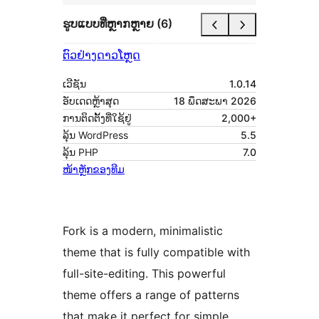
ຮູບແບບທີ່ຫຼາກຫຼາຍ (6)
ຕົວຢ່າງ
ດາວໂຫຼດ
ເວີຊັນ
1.0.14
ອັບເດດຫຼ້າສຸດ
18 ພຶດສະພາ 2026
ການຕິດຕັ້ງທີ່ໃຊ້ຢູ່
2,000+
ລຸ້ນ WordPress
5.5
ລຸ້ນ PHP
7.0
ໜ້າຫຼັກຂອງທີມ
Fork is a modern, minimalistic
theme that is fully compatible with
full-site-editing. This powerful
theme offers a range of patterns
that make it perfect for simple