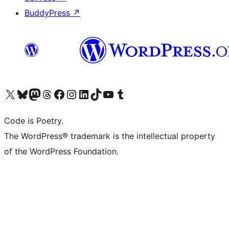
BuddyPress
↗
ຢ້ຽມຊົມບັນຊີ X (ຊື່ເກົ່າ Twitter) ຂອງພວກເຮົາ
ຢ້ຽມຊົມບັນຊີ Bluesky ຂອງພວກເຮົາ
ຢ້ຽມຊົມບັນຊີ Mastodon ຂອງພວກເຮົາ
ຢ້ຽມຊົມບັນຊີ Threads ຂອງພວກເຮົາ
ຢ້ຽມຊົມໜ້າ Facebook ຂອງພວກເຮົາ
ຢ້ຽມຊົມບັນຊີ Instagram ຂອງພວກເຮົາ
ຢ້ຽມຊົມບັນຊີ LinkedIn ຂອງພວກເຮົາ
ຢ້ຽມຊົມບັນຊີ TikTok ຂອງພວກເຮົາ
ຢ້ຽມຊົມຊ່ອງ YouTube ຂອງພວກເຮົາ
ຢ້ຽມຊົມບັນຊີ Tumblr ຂອງພວກເຮົາ
Code is Poetry.
The WordPress® trademark is the intellectual property
of the WordPress Foundation.