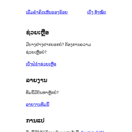
ຄຳ
ເພີ່ມຄຳຄິດເຫັນຂອງຂ້ອຍ
ເບິ່ງ
ທັງໝົດ
ຄິດ
ເຫັນ
ຊ່ວຍເຫຼືອ
ມີບາງຢ່າງຢາກບອກບໍ? ຕ້ອງການຄວາມ
ຊ່ວຍເຫຼືອບໍ?
ເບິ່ງຟໍຣຳຊ່ວຍເຫຼືອ
ລາຍງານ
ທີມນີ້ມີບັນຫາຫຼັກບໍ່?
ລາຍງານທີມນີ້
ການແປ