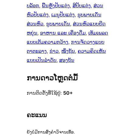
ບລັອກ
, 
ພື້ນຫຼັງປັບແຕ່ງ
, 
ສີປັບແຕ່ງ
, 
ສ່ວນ
ຫົວປັບແຕ່ງ
, 
ເມນູປັບແຕ່ງ
, 
ຮູບພາບເດັ່ນ
ສ່ວນຫົວ
, 
ຮູບພາບເດັ່ນ
, 
ສ່ວນຫົວແບບຍືດ
ຫຍຸ່ນ
, 
ອາຫານ ແລະ ເຄື່ອງດື່ມ
, 
ເທັມເພລດ
ແບບເຕັມຄວາມກວ້າງ
, 
ການຈັດວາງແບບ
ຕາຕະລາງ
, 
ຂ່າວ
, 
ໜຶ່ງຖັນ
, 
ຄວາມຄິດເຫັນ
ແບບເປັນລຳດັບ
, 
ສອງຖັນ
ການດາວໂຫຼດຕໍ່ມື້
ການຕິດຕັ້ງທີ່ໃຊ້ຢູ່:
50+
ຄະແນນ
ຍັງບໍ່ມີການສົ່ງຄຳວິຈານເທື່ອ.