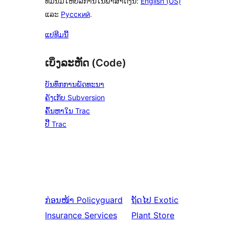
ທີມນີ້ມີໃຫ້ບໍລິການໃນພາສາດັ່ງນີ້:
English (US)
ແລະ
Русский
.
ແປທີມນີ້
ເບິ່ງລະຫັດ (Code)
ບັນທຶກການພັດທະນາ
ຄັງເກັບ Subversion
ຄົ້ນຫາໃນ Trac
ປີ້ Trac
ກ່ອນໜ້າ
Policyguard
ຖັດໄປ
Exotic
Insurance Services
Plant Store