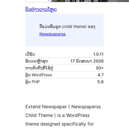
ຕົວຢ່າງ
ດາວໂຫຼດ
ນີ້ແມ່ນທີມລູກ (child theme) ຂອງ
Newspaperss
.
ເວີຊັນ
1.0.11
ອັບເດດຫຼ້າສຸດ
17 ພຶດສະພາ 2026
ການຕິດຕັ້ງທີ່ໃຊ້ຢູ່
50+
ລຸ້ນ WordPress
4.7
ລຸ້ນ PHP
5.6
Extend Newspaper ( Newspaperss
Child Theme ) is a WordPress
theme designed specifically for