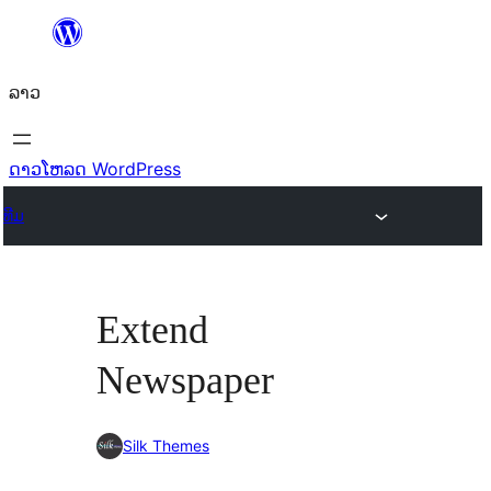
ຂ້າມ
ໄປ
ລາວ
ທີ່
ເນື້ອຫາ
ດາວໂຫລດ WordPress
ທີມ
Extend
Newspaper
Silk Themes