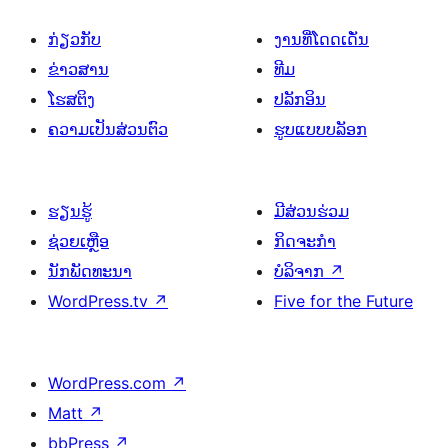
ກ່ຽວກັບ
ງານທີ່ໂດດເດັ່ນ
ຂ່າວສານ
ທີມ
ໂຮສຕິງ
ປລັກອິນ
ຄວາມເປັນສ່ວນຕົວ
ຮູບແບບບລັອກ
ຮຽນຮູ້
ມີສ່ວນຮ່ວມ
ຊ່ວຍເຫຼືອ
ກິດຈະກຳ
ນັກພັດທະນາ
ບໍລິຈາກ
↗
WordPress.tv
↗
Five for the Future
WordPress.com
↗
Matt
↗
bbPress
↗