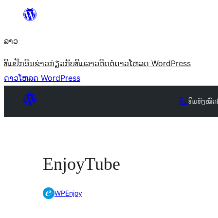
ຂ້າມ
ໄປ
ລາວ
ທີ່
ເນື້ອຫາ
ທິມ
ປັກອິນ
ຂ່າວ
ກ່ຽວກັບ
ທິມລາວ
ຕິດຕໍ່
ດາວໂຫລດ WordPress
ດາວໂຫລດ WordPress
ທີມ
ທີມທັງໝົດ
EnjoyTube
WPEnjoy