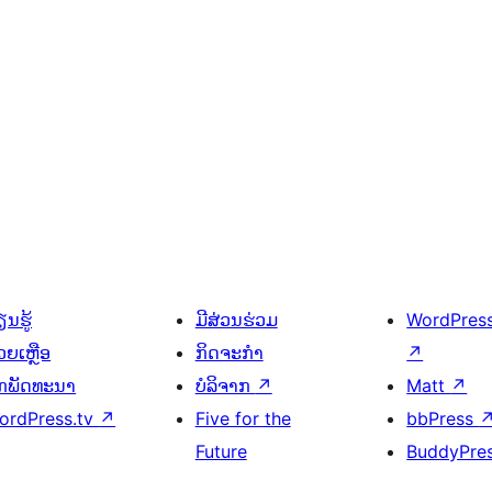
ນຮູ້
ມີສ່ວນຮ່ວມ
WordPres
ວຍເຫຼືອ
ກິດຈະກຳ
↗
ັກພັດທະນາ
ບໍລິຈາກ
↗
Matt
↗
ordPress.tv
↗
Five for the
bbPress
Future
BuddyPre