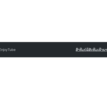
EnjoyTube
ສົ່ງທີມ
ບໍລິສັດທີມເຊີງພ