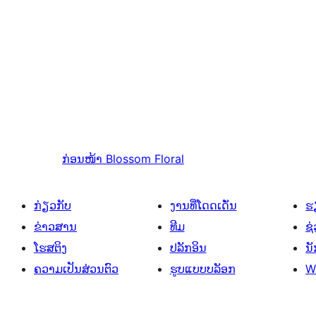
ກ່ອນໜ້າ
Blossom Floral
ກ່ຽວກັບ
ງານທີ່ໂດດເດັ່ນ
ຮຽ
ຂ່າວສານ
ທີມ
ຊ່
ໂຮສຕິງ
ປລັກອິນ
ນ
ຄວາມເປັນສ່ວນຕົວ
ຮູບແບບບລັອກ
W