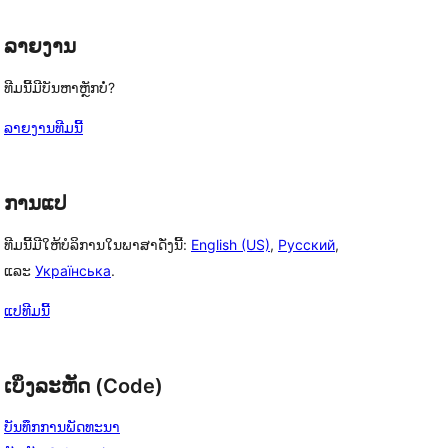
ລາຍງານ
ທີມນີ້ມີບັນຫາຫຼັກບໍ່?
ລາຍງານທີມນີ້
ການແປ
ທີມນີ້ມີໃຫ້ບໍລິການໃນພາສາດັ່ງນີ້:
English (US)
,
Русский
,
ແລະ
Українська
.
ແປທີມນີ້
ເບິ່ງລະຫັດ (Code)
ບັນທຶກການພັດທະນາ