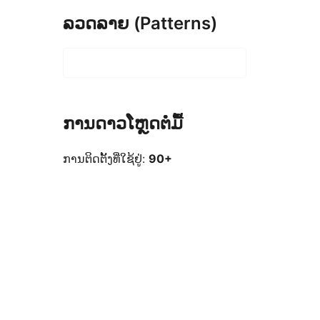
ລວດລາຍ (Patterns)
ການດາວໂຫຼດຕໍ່ມື້
ການຕິດຕັ້ງທີ່ໃຊ້ຢູ່:
90+