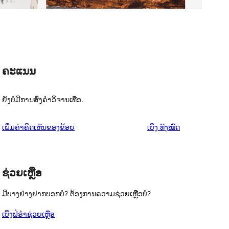
ຄະແນນ
ຍັງບໍ່ມີການສົ່ງຄຳວິຈານເທື່ອ.
ຄຳ
ເພີ່ມຄຳຄິດເຫັນຂອງຂ້ອຍ
ເບິ່ງ
ທັງໝົດ
ຄິດ
ເຫັນ
ຊ່ວຍເຫຼືອ
ມີບາງຢ່າງຢາກບອກບໍ? ຕ້ອງການຄວາມຊ່ວຍເຫຼືອບໍ?
ເບິ່ງຟໍຣຳຊ່ວຍເຫຼືອ