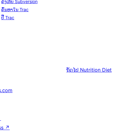
ຄັງເກັບ Subversion
ຄົ້ນຫາໃນ Trac
ປີ້ Trac
ຖັດໄປ
Nutrition Diet
s.com
↗
ss
↗