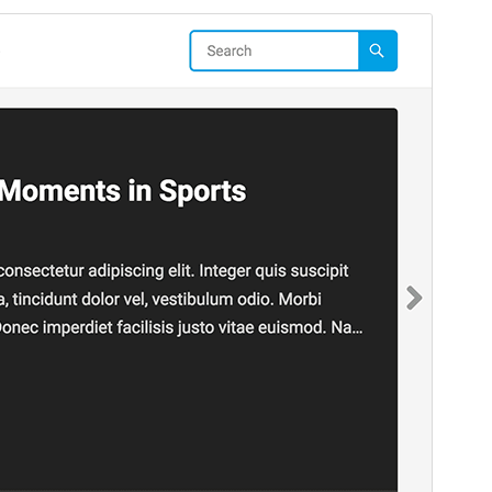
ຕົວຢ່າງ
ດາວໂຫຼດ
ເວີຊັນ
1.0.9
ອັບເດດຫຼ້າສຸດ
23 ມັງກອນ 2026
ການຕິດຕັ້ງທີ່ໃຊ້ຢູ່
90+
ລຸ້ນ WordPress
6.0
ລຸ້ນ PHP
7.0
ໜ້າຫຼັກຂອງທີມ