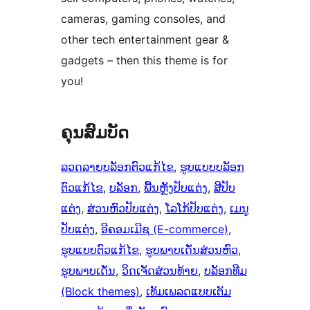
cameras, gaming consoles, and
other tech entertainment gear &
gadgets – then this theme is for
you!
ຄຸນສົມບັດ
ລວດລາຍບລັອກຕົວແກ້ໄຂ
, 
ຮູບແບບບລັອກ
ຕົວແກ້ໄຂ
, 
ບລັອກ
, 
ພື້ນຫຼັງປັບແຕ່ງ
, 
ສີປັບ
ແຕ່ງ
, 
ສ່ວນຫົວປັບແຕ່ງ
, 
ໂລໂກ້ປັບແຕ່ງ
, 
ເມນູ
ປັບແຕ່ງ
, 
ອີຄອມເມີຊ (E-commerce)
, 
ຮູບແບບຕົວແກ້ໄຂ
, 
ຮູບພາບເດັ່ນສ່ວນຫົວ
, 
ຮູບພາບເດັ່ນ
, 
ວິດເຈັດສ່ວນທ້າຍ
, 
ບລັອກທີມ
(Block themes)
, 
ເທັມເພລດແບບເຕັມ