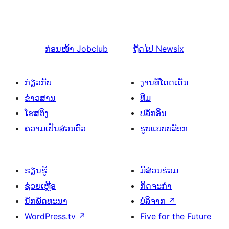
ກ່ອນໜ້າ
Jobclub
ຖັດໄປ
Newsix
ກ່ຽວກັບ
ງານທີ່ໂດດເດັ່ນ
ຂ່າວສານ
ທີມ
ໂຮສຕິງ
ປລັກອິນ
ຄວາມເປັນສ່ວນຕົວ
ຮູບແບບບລັອກ
ຮຽນຮູ້
ມີສ່ວນຮ່ວມ
ຊ່ວຍເຫຼືອ
ກິດຈະກຳ
ນັກພັດທະນາ
ບໍລິຈາກ
↗
WordPress.tv
↗
Five for the Future