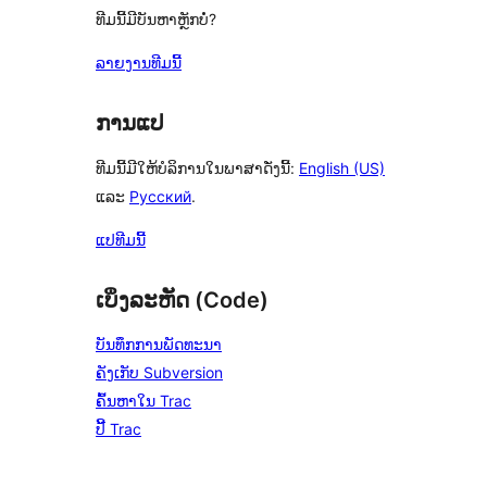
ທີມນີ້ມີບັນຫາຫຼັກບໍ່?
ລາຍງານທີມນີ້
ການແປ
ທີມນີ້ມີໃຫ້ບໍລິການໃນພາສາດັ່ງນີ້:
English (US)
ແລະ
Русский
.
ແປທີມນີ້
ເບິ່ງລະຫັດ (Code)
ບັນທຶກການພັດທະນາ
ຄັງເກັບ Subversion
ຄົ້ນຫາໃນ Trac
ປີ້ Trac