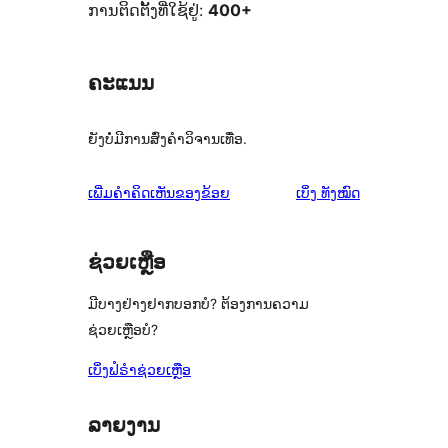
ການຕິດຕັ້ງທີ່ໃຊ້ຢູ່:
400+
ຄະແນນ
ຍັງບໍ່ມີການສົ່ງຄຳວິຈານເທື່ອ.
ຄຳ
ເພີ່ມຄຳຄິດເຫັນຂອງຂ້ອຍ
ເບິ່ງ
ທັງໝົດ
ຄິດ
ເຫັນ
ຊ່ວຍເຫຼືອ
ມີບາງຢ່າງຢາກບອກບໍ? ຕ້ອງການຄວາມ
ຊ່ວຍເຫຼືອບໍ?
ເບິ່ງຟໍຣຳຊ່ວຍເຫຼືອ
ລາຍງານ