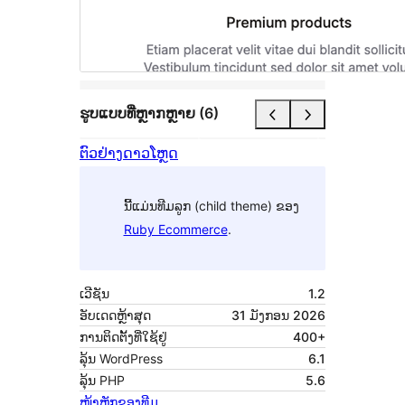
ຮູບແບບທີ່ຫຼາກຫຼາຍ (6)
ຕົວຢ່າງ
ດາວໂຫຼດ
ນີ້ແມ່ນທີມລູກ (child theme) ຂອງ
Ruby Ecommerce
.
ເວີຊັນ
1.2
ອັບເດດຫຼ້າສຸດ
31 ມັງກອນ 2026
ການຕິດຕັ້ງທີ່ໃຊ້ຢູ່
400+
ລຸ້ນ WordPress
6.1
ລຸ້ນ PHP
5.6
ໜ້າຫຼັກຂອງທີມ