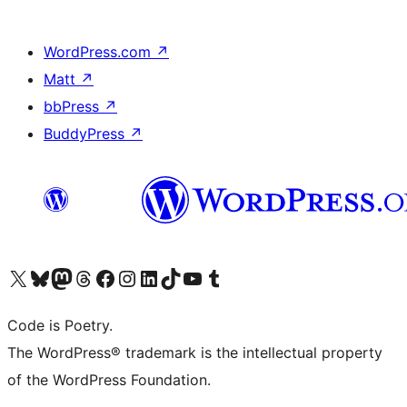
WordPress.com
↗
Matt
↗
bbPress
↗
BuddyPress
↗
ຢ້ຽມຊົມບັນຊີ X (ຊື່ເກົ່າ Twitter) ຂອງພວກເຮົາ
ຢ້ຽມຊົມບັນຊີ Bluesky ຂອງພວກເຮົາ
ຢ້ຽມຊົມບັນຊີ Mastodon ຂອງພວກເຮົາ
ຢ້ຽມຊົມບັນຊີ Threads ຂອງພວກເຮົາ
ຢ້ຽມຊົມໜ້າ Facebook ຂອງພວກເຮົາ
ຢ້ຽມຊົມບັນຊີ Instagram ຂອງພວກເຮົາ
ຢ້ຽມຊົມບັນຊີ LinkedIn ຂອງພວກເຮົາ
ຢ້ຽມຊົມບັນຊີ TikTok ຂອງພວກເຮົາ
ຢ້ຽມຊົມຊ່ອງ YouTube ຂອງພວກເຮົາ
ຢ້ຽມຊົມບັນຊີ Tumblr ຂອງພວກເຮົາ
Code is Poetry.
The WordPress® trademark is the intellectual property
of the WordPress Foundation.