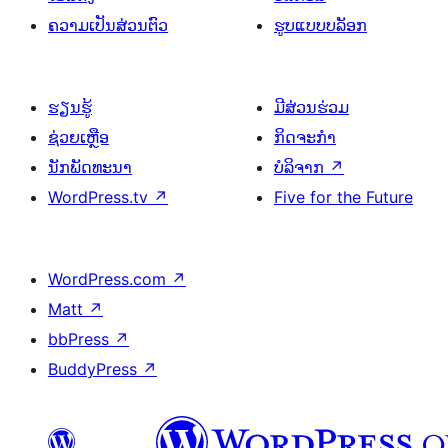
ຄວາມເປັນສ່ວນຕົວ
ຮູບແບບບລັອກ
ຮຽນຮູ້
ມີສ່ວນຮ່ວມ
ຊ່ວຍເຫຼືອ
ກິດຈະກຳ
ນັກພັດທະນາ
ບໍລິຈາກ
↗
WordPress.tv
↗
Five for the Future
WordPress.com
↗
Matt
↗
bbPress
↗
BuddyPress
↗