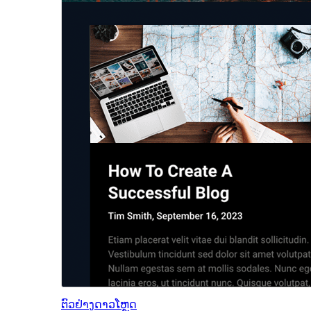
ຕົວຢ່າງ
ດາວໂຫຼດ