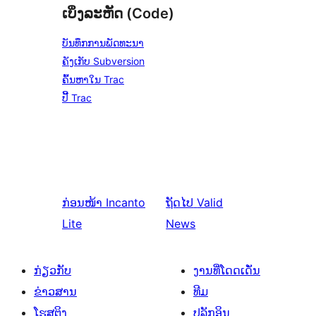
ເບິ່ງລະຫັດ (Code)
ບັນທຶກການພັດທະນາ
ຄັງເກັບ Subversion
ຄົ້ນຫາໃນ Trac
ປີ້ Trac
ກ່ອນໜ້າ
Incanto
ຖັດໄປ
Valid
Lite
News
ກ່ຽວກັບ
ງານທີ່ໂດດເດັ່ນ
ຂ່າວສານ
ທີມ
ໂຮສຕິງ
ປລັກອິນ