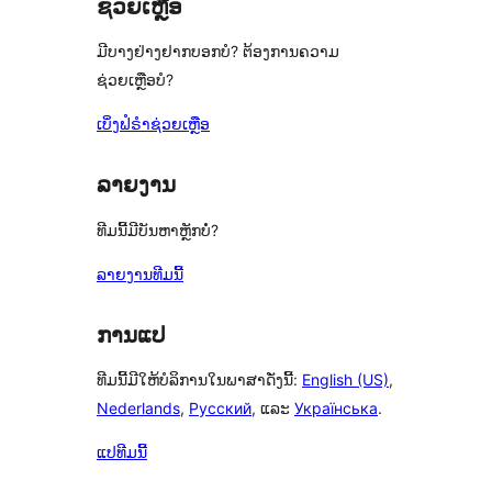
ຊ່ວຍເຫຼືອ
ມີບາງຢ່າງຢາກບອກບໍ? ຕ້ອງການຄວາມ
ຊ່ວຍເຫຼືອບໍ?
ເບິ່ງຟໍຣຳຊ່ວຍເຫຼືອ
ລາຍງານ
ທີມນີ້ມີບັນຫາຫຼັກບໍ່?
ລາຍງານທີມນີ້
ການແປ
ທີມນີ້ມີໃຫ້ບໍລິການໃນພາສາດັ່ງນີ້:
English (US)
,
Nederlands
,
Русский
, ແລະ
Українська
.
ແປທີມນີ້