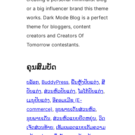
or a big influencer brand this theme
works. Dark Mode Blog is a perfect
theme for bloggers, content
creators and Creators Of
Tomorrow contestants.
ຄຸນສົມບັດ
ບລັອກ
, 
BuddyPress
, 
ພື້ນຫຼັງປັບແຕ່ງ
, 
ສີ
ປັບແຕ່ງ
, 
ສ່ວນຫົວປັບແຕ່ງ
, 
ໂລໂກ້ປັບແຕ່ງ
, 
ເມນູປັບແຕ່ງ
, 
ອີຄອມເມີຊ (E-
commerce)
, 
ຮູບພາບເດັ່ນສ່ວນຫົວ
, 
ຮູບພາບເດັ່ນ
, 
ສ່ວນຫົວແບບຍືດຫຍຸ່ນ
, 
ວິດ
ເຈັດສ່ວນທ້າຍ
, 
ເທັມເພລດແບບເຕັມຄວາມ