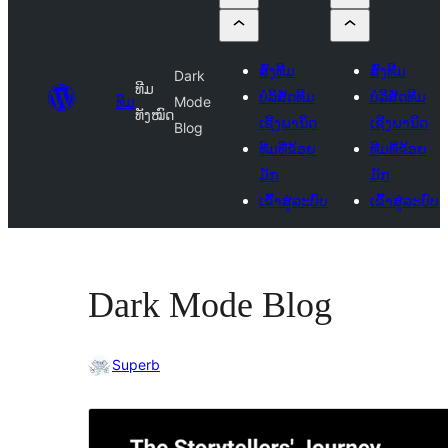
ສົ່ງທີມ
ສົ່ງທີມ
Dark
ທີມ
ບໍລິສັດທີມ
ບໍລິສັດທີມ
ທີມ
Mode
ທັງໝົດ
ເຊີງພານິດ
ເຊີງພານິດ
Blog
ທີມທີ່ຂ້ອຍ
ທີມທີ່ຂ້ອຍ
ມັກ
ມັກ
ເຂົ້າສູ່ລະບົບ
ເຂົ້າສູ່ລະບົບ
Dark Mode Blog
Superb