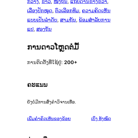
ກວ້າງ
, 
ຂ່າວ
, 
ໜຶ່ງຖັນ
, 
ແຖບດ້ານຂ້າງຂວາ
, 
ເລື່ອງປັກໝຸດ
, 
ຕົວເລືອກທີມ
, 
ຄວາມຄິດເຫັນ
ແບບເປັນລຳດັບ
, 
ສາມຖັນ
, 
ພ້ອມສຳລັບການ
ແປ
, 
ສອງຖັນ
ການດາວໂຫຼດຕໍ່ມື້
ການຕິດຕັ້ງທີ່ໃຊ້ຢູ່:
200+
ຄະແນນ
ຍັງບໍ່ມີການສົ່ງຄຳວິຈານເທື່ອ.
ຄຳ
ເພີ່ມຄຳຄິດເຫັນຂອງຂ້ອຍ
ເບິ່ງ
ທັງໝົດ
ຄິດ
ເຫັນ