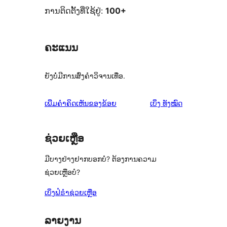
ການຕິດຕັ້ງທີ່ໃຊ້ຢູ່:
100+
ຄະແນນ
ຍັງບໍ່ມີການສົ່ງຄຳວິຈານເທື່ອ.
ຄຳ
ເພີ່ມຄຳຄິດເຫັນຂອງຂ້ອຍ
ເບິ່ງ
ທັງໝົດ
ຄິດ
ເຫັນ
ຊ່ວຍເຫຼືອ
ມີບາງຢ່າງຢາກບອກບໍ? ຕ້ອງການຄວາມ
ຊ່ວຍເຫຼືອບໍ?
ເບິ່ງຟໍຣຳຊ່ວຍເຫຼືອ
ລາຍງານ