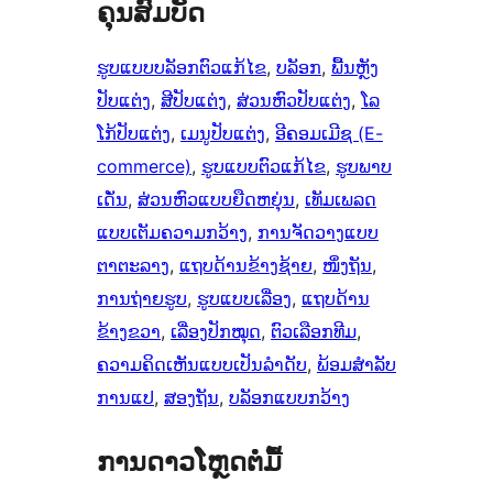
ຄຸນສົມບັດ
ຮູບແບບບລັອກຕົວແກ້ໄຂ
, 
ບລັອກ
, 
ພື້ນຫຼັງ
ປັບແຕ່ງ
, 
ສີປັບແຕ່ງ
, 
ສ່ວນຫົວປັບແຕ່ງ
, 
ໂລ
ໂກ້ປັບແຕ່ງ
, 
ເມນູປັບແຕ່ງ
, 
ອີຄອມເມີຊ (E-
commerce)
, 
ຮູບແບບຕົວແກ້ໄຂ
, 
ຮູບພາບ
ເດັ່ນ
, 
ສ່ວນຫົວແບບຍືດຫຍຸ່ນ
, 
ເທັມເພລດ
ແບບເຕັມຄວາມກວ້າງ
, 
ການຈັດວາງແບບ
ຕາຕະລາງ
, 
ແຖບດ້ານຂ້າງຊ້າຍ
, 
ໜຶ່ງຖັນ
, 
ການຖ່າຍຮູບ
, 
ຮູບແບບເລື່ອງ
, 
ແຖບດ້ານ
ຂ້າງຂວາ
, 
ເລື່ອງປັກໝຸດ
, 
ຕົວເລືອກທີມ
, 
ຄວາມຄິດເຫັນແບບເປັນລຳດັບ
, 
ພ້ອມສຳລັບ
ການແປ
, 
ສອງຖັນ
, 
ບລັອກແບບກວ້າງ
ການດາວໂຫຼດຕໍ່ມື້