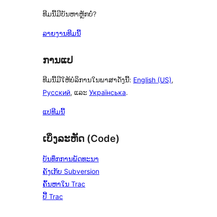
ທີມນີ້ມີບັນຫາຫຼັກບໍ່?
ລາຍງານທີມນີ້
ການແປ
ທີມນີ້ມີໃຫ້ບໍລິການໃນພາສາດັ່ງນີ້:
English (US)
,
Русский
, ແລະ
Українська
.
ແປທີມນີ້
ເບິ່ງລະຫັດ (Code)
ບັນທຶກການພັດທະນາ
ຄັງເກັບ Subversion
ຄົ້ນຫາໃນ Trac
ປີ້ Trac