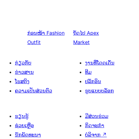
ກ່ອນໜ້າ
Fashion
ຖັດໄປ
Apex
Outfit
Market
ກ່ຽວກັບ
ງານທີ່ໂດດເດັ່ນ
ຂ່າວສານ
ທີມ
ໂຮສຕິງ
ປລັກອິນ
ຄວາມເປັນສ່ວນຕົວ
ຮູບແບບບລັອກ
ຮຽນຮູ້
ມີສ່ວນຮ່ວມ
ຊ່ວຍເຫຼືອ
ກິດຈະກຳ
ນັກພັດທະນາ
ບໍລິຈາກ
↗