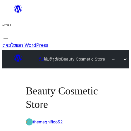
ຂ້າມ
ໄປ
ລາວ
ທີ່
ເນື້ອຫາ
ດາວໂຫລດ WordPress
ທີມ
ທີມທັງໝົດ
Beauty Cosmetic Store
Beauty Cosmetic
Store
themagnifico52