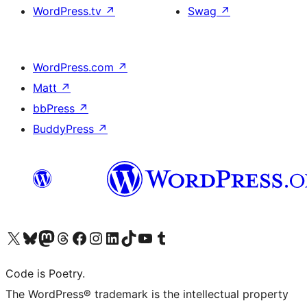
WordPress.tv
↗
Swag
↗
WordPress.com
↗
Matt
↗
bbPress
↗
BuddyPress
↗
ຢ້ຽມຊົມບັນຊີ X (ຊື່ເກົ່າ Twitter) ຂອງພວກເຮົາ
ຢ້ຽມຊົມບັນຊີ Bluesky ຂອງພວກເຮົາ
ຢ້ຽມຊົມບັນຊີ Mastodon ຂອງພວກເຮົາ
ຢ້ຽມຊົມບັນຊີ Threads ຂອງພວກເຮົາ
ຢ້ຽມຊົມໜ້າ Facebook ຂອງພວກເຮົາ
ຢ້ຽມຊົມບັນຊີ Instagram ຂອງພວກເຮົາ
ຢ້ຽມຊົມບັນຊີ LinkedIn ຂອງພວກເຮົາ
ຢ້ຽມຊົມບັນຊີ TikTok ຂອງພວກເຮົາ
ຢ້ຽມຊົມຊ່ອງ YouTube ຂອງພວກເຮົາ
ຢ້ຽມຊົມບັນຊີ Tumblr ຂອງພວກເຮົາ
Code is Poetry.
The WordPress® trademark is the intellectual property