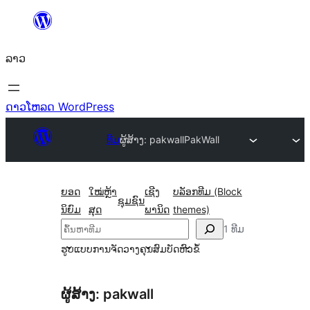
ຂ້າມ
ໄປ
ລາວ
ທີ່
ເນື້ອຫາ
ດາວໂຫລດ WordPress
ທີມ
ຜູ້ສ້າງ: pakwall
PakWall
ຍອດ
ໃໝ່ຫຼ້າ
ເຊີງ
ບລັອກທີມ (Block
ຊຸມຊົນ
ນິຍົມ
ສຸດ
ພານິດ
themes)
ຄົ້ນຫາ
1 ທີມ
ຮູບແບບການຈັດວາງ
ຄຸນສົມບັດ
ຫົວຂໍ້
ຜູ້ສ້າງ: pakwall