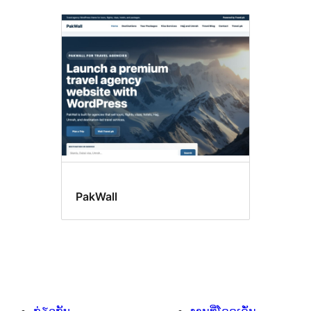
PakWall
ກ່ຽວກັບ
ງານທີ່ໂດດເດັ່ນ