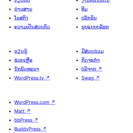
ຂ່າວສານ
ທີມ
ໂຮສຕິງ
ປລັກອິນ
ຄວາມເປັນສ່ວນຕົວ
ຮູບແບບບລັອກ
ຮຽນຮູ້
ມີສ່ວນຮ່ວມ
ຊ່ວຍເຫຼືອ
ກິດຈະກຳ
ນັກພັດທະນາ
ບໍລິຈາກ
↗
WordPress.tv
↗
Swag
↗
WordPress.com
↗
Matt
↗
bbPress
↗
BuddyPress
↗