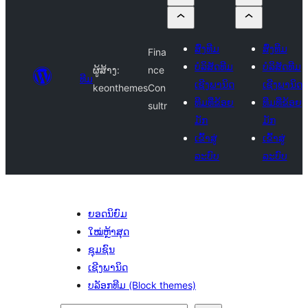
ສົ່ງທີມ
ສົ່ງທີມ
Fina
ບໍລິສັດທີມ
ບໍລິສັດທີມ
ຜູ້ສ້າງ:
nce
ທີມ
ເຊີງພານິດ
ເຊີງພານິດ
keonthemes
Con
ທີມທີ່ຂ້ອຍ
ທີມທີ່ຂ້ອຍ
sultr
ມັກ
ມັກ
ເຂົ້າສູ່
ເຂົ້າສູ່
ລະບົບ
ລະບົບ
ຍອດນິຍົມ
ໃໝ່ຫຼ້າສຸດ
ຊຸມຊົນ
ເຊີງພານິດ
ບລັອກທີມ (Block themes)