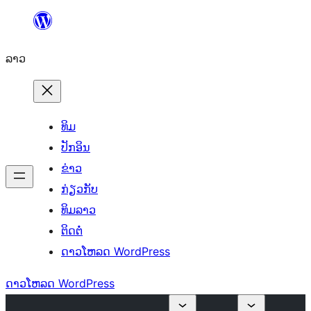
ຂ້າມ
ໄປ
ລາວ
ທີ່
ເນື້ອຫາ
ທິມ
ປັກອິນ
ຂ່າວ
ກ່ຽວກັບ
ທິມລາວ
ຕິດຕໍ່
ດາວໂຫລດ WordPress
ດາວໂຫລດ WordPress