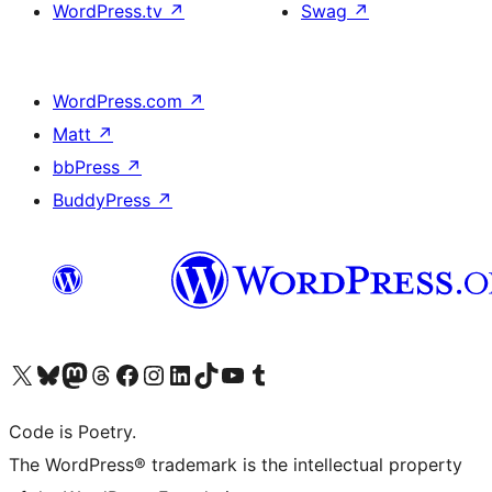
WordPress.tv
↗
Swag
↗
WordPress.com
↗
Matt
↗
bbPress
↗
BuddyPress
↗
ຢ້ຽມຊົມບັນຊີ X (ຊື່ເກົ່າ Twitter) ຂອງພວກເຮົາ
ຢ້ຽມຊົມບັນຊີ Bluesky ຂອງພວກເຮົາ
ຢ້ຽມຊົມບັນຊີ Mastodon ຂອງພວກເຮົາ
ຢ້ຽມຊົມບັນຊີ Threads ຂອງພວກເຮົາ
ຢ້ຽມຊົມໜ້າ Facebook ຂອງພວກເຮົາ
ຢ້ຽມຊົມບັນຊີ Instagram ຂອງພວກເຮົາ
ຢ້ຽມຊົມບັນຊີ LinkedIn ຂອງພວກເຮົາ
ຢ້ຽມຊົມບັນຊີ TikTok ຂອງພວກເຮົາ
ຢ້ຽມຊົມຊ່ອງ YouTube ຂອງພວກເຮົາ
ຢ້ຽມຊົມບັນຊີ Tumblr ຂອງພວກເຮົາ
Code is Poetry.
The WordPress® trademark is the intellectual property