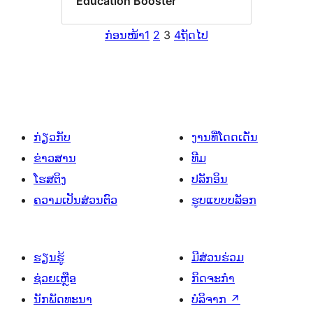
Education Booster
ກ່ອນໜ້າ
1
2
3
4
ຖັດໄປ
ກ່ຽວກັບ
ງານທີ່ໂດດເດັ່ນ
ຂ່າວສານ
ທີມ
ໂຮສຕິງ
ປລັກອິນ
ຄວາມເປັນສ່ວນຕົວ
ຮູບແບບບລັອກ
ຮຽນຮູ້
ມີສ່ວນຮ່ວມ
ຊ່ວຍເຫຼືອ
ກິດຈະກຳ
ນັກພັດທະນາ
ບໍລິຈາກ
↗