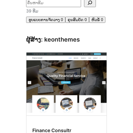
ຄົ້ນຫາ
39 ທີມ
ຮູບແບບການຈັດວາງ
0
ຄຸນສົມບັດ
0
ຫົວຂໍ້
0
ຜູ້ສ້າງ: keonthemes
Finance Consultr