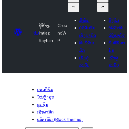
ສົ່ງທີມ
ສົ່ງທີມ
ຜູ້ສ້າງ:
Grou
ບໍລິສັດທີມ
ບໍລິສັດທີມ
ທີມ
Imtiaz
ndW
ເຊີງພານິດ
ເຊີງພານິດ
Rayhan
P
ທີມທີ່ຂ້ອຍ
ທີມທີ່ຂ້ອຍ
ມັກ
ມັກ
ເຂົ້າສູ່
ເຂົ້າສູ່
ລະບົບ
ລະບົບ
ຍອດນິຍົມ
ໃໝ່ຫຼ້າສຸດ
ຊຸມຊົນ
ເຊີງພານິດ
ບລັອກທີມ (Block themes)