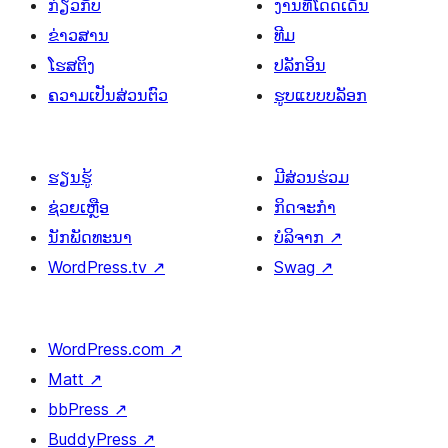
ກ່ຽວກັບ
ງານທີ່ໂດດເດັ່ນ
ຂ່າວສານ
ທີມ
ໂຮສຕິງ
ປລັກອິນ
ຄວາມເປັນສ່ວນຕົວ
ຮູບແບບບລັອກ
ຮຽນຮູ້
ມີສ່ວນຮ່ວມ
ຊ່ວຍເຫຼືອ
ກິດຈະກຳ
ນັກພັດທະນາ
ບໍລິຈາກ
↗
WordPress.tv
↗
Swag
↗
WordPress.com
↗
Matt
↗
bbPress
↗
BuddyPress
↗