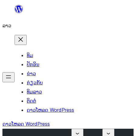
ຂ້າມ
ໄປ
ລາວ
ທີ່
ເນື້ອຫາ
ທິມ
ປັກອິນ
ຂ່າວ
ກ່ຽວກັບ
ທິມລາວ
ຕິດຕໍ່
ດາວໂຫລດ WordPress
ດາວໂຫລດ WordPress