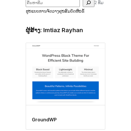
ຄົ້ນຫາ
2 ທີມ
ຮູບແບບການຈັດວາງ
ຄຸນສົມບັດ
ຫົວຂໍ້
ຜູ້ສ້າງ: Imtiaz Rayhan
GroundWP