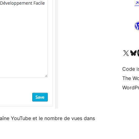
ຢ້ຽມຊົມບັນຊີ X (ຊື່ເກົ່າ Twitter) ຂອງພວກເຮົາ
ຢ້ຽມຊົມບັນຊີ Bluesky ຂອງພ
ຢ້ຽມຊ
Code i
The Wo
WordPr
haîne YouTube et le nombre de vues dans