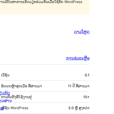
 ອາດມີບັນຫາການເຮັດວຽກຮ່ວມກັນເມື່ອໃຊ້ກັບ WordPress
ດາວໂຫຼດ
ການຊ່ວຍເຫຼືອ
ຂໍ້ມູນ
ເວີຊັນ
0.1
ກຳກັບ
(Meta)
ອັບເດດຫຼ້າສຸດເມື່ອ
ທີ່ຜ່ານມາ
11 ປີ
ທີ່ຜ່ານມາ
່ຽວກັບ
ການຕິດຕັ້ງທີ່ໃຊ້ງານຢູ່
10+
່າວສານ
ຮສ
ເວີຊັນ WordPress
3.0 ຫຼື ສູງກວ່າ