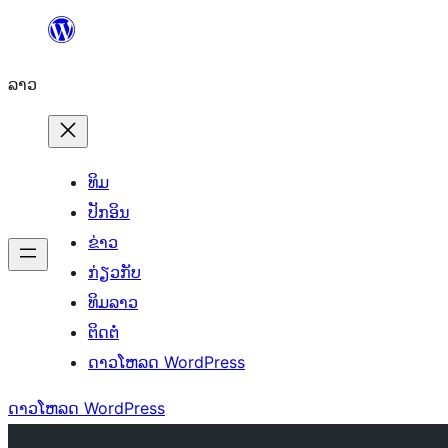
ຂ້າມ
ໄປ
ລາວ
ທີ່
ເນື້ອຫາ
ທິມ
ປັກອິນ
ຂ່າວ
ກ່ຽວກັບ
ທິມລາວ
ຕິດຕໍ່
ດາວໂຫລດ WordPress
ດາວໂຫລດ WordPress