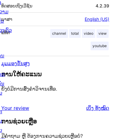
ງ
ທົດສອບເຖິງເວີຊັນ
4.2.39
ວາມ
ພາສາ
English (US)
ັນ
່ວນຕົວ
ແທັກ
channel
total
video
view
youtube
ານ
ມຸມມອງຂັ້ນສູງ
ການໃຫ້ຄະແນນ
ດດ
ັ່ນ
ຍັງບໍ່ມີການສົ່ງຄຳວິຈານເທື່ອ.
ມ
ຄຳ
Your review
ເບິ່ງ
ທັງໝົດ
ກ
ຄິດ
ນ
ການຊ່ວຍເຫຼືອ
ເຫັນ
ບ
ມີຄຳຖາມ ຫຼື ຕ້ອງການຄວາມຊ່ວຍເຫຼືອບໍ່?