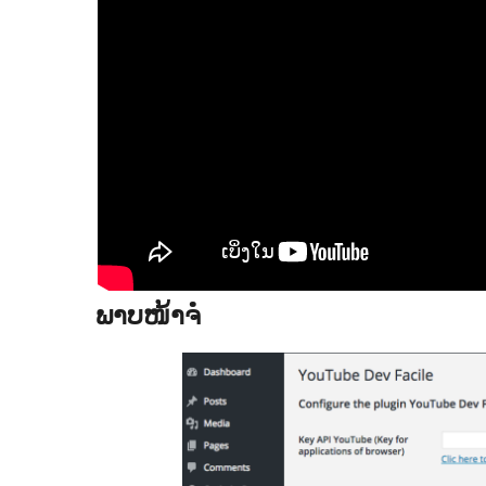
ພາບໜ້າຈໍ