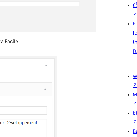
ບ
F
f
v Facile.
t
F
W
M
b
B