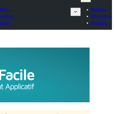
ປລັກອິນ
ສົ່ງປລັກອິນ
ັກຂອງຂ້ອຍ
ທີ່ມັກຂອງຂ້ອຍ
ສູ່ລະບົບ
ເຂົ້າສູ່ລະບົບ