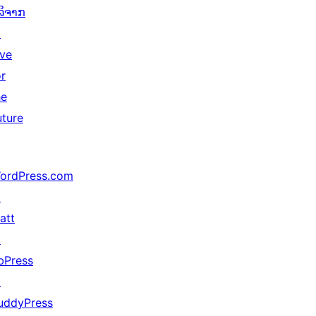
ໍລິຈາກ
↗
ive
or
he
uture
ordPress.com
↗
att
↗
bPress
↗
uddyPress