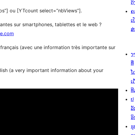
ຕິ
eos”] ou [YTcount select=”nbViews”].
ຄ
ເປ
antes sur smartphones, tablettes et le web ?
ສ
le.com
français (avec une information très importante sur
ງ
ທີ່
lish (a very important information about your
ໂ
ເດ
ທີ
ປ
ລັ
ອິ
ຮູ