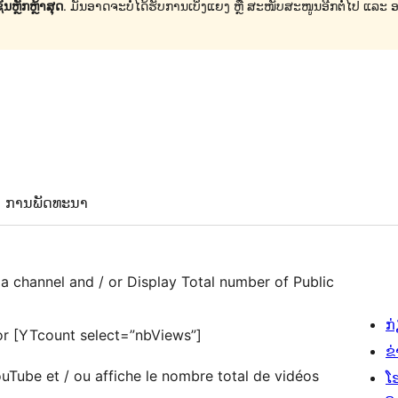
ນຫຼັກຫຼ້າສຸດ
. ມັນອາດຈະບໍ່ໄດ້ຮັບການເບິ່ງແຍງ ຫຼື ສະໜັບສະໜູນອີກຕໍ່ໄປ ແລະ
ການພັດທະນາ
a channel and / or Display Total number of Public
ກ
or [YTcount select=”nbViews”]
ຂ
uTube et / ou affiche le nombre total de vidéos
ໂ