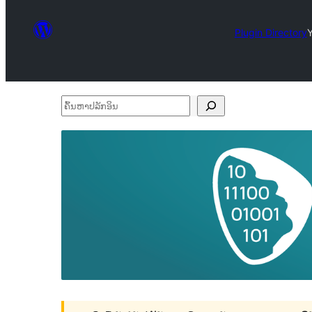
Plugin Directory
Y
ຄົ້ນ
ຫາ
ປ
ລັກ
ອິນ