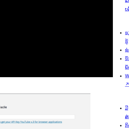
ແ
ບ
ຮ
ຮູ້
ຊ່
ນ
ພ
W
ມີ
ສ
ກ