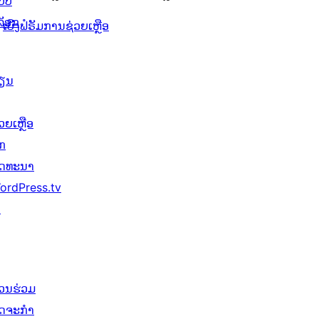
ບບ
ລັອກ
ເບິ່ງຟໍຣັມການຊ່ວຍເຫຼືອ
ຽນ
ວຍເຫຼືອ
ັກ
ັດທະນາ
ordPress.tv
↗
່ວນຮ່ວມ
ິດຈະກຳ