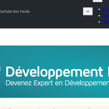
ສົ່ງ
ouTube Dev Facile
ທີ່ມ
ເຂົ້າ