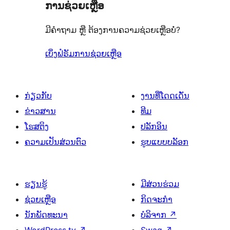
ການຊ່ວຍເຫຼືອ
ເຫັນ
ມີຄຳຖາມ ຫຼື ຕ້ອງການຄວາມຊ່ວຍເຫຼືອບໍ່?
ເບິ່ງຟໍຣັມການຊ່ວຍເຫຼືອ
ກ່ຽວກັບ
ງານທີ່ໂດດເດັ່ນ
ຂ່າວສານ
ທີມ
ໂຮສຕິງ
ປລັກອິນ
ຄວາມເປັນສ່ວນຕົວ
ຮູບແບບບລັອກ
ຮຽນຮູ້
ມີສ່ວນຮ່ວມ
ຊ່ວຍເຫຼືອ
ກິດຈະກຳ
ນັກພັດທະນາ
ບໍລິຈາກ
↗
WordPress.tv
↗
Swag
↗