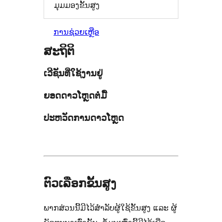
ມຸມມອງຂັ້ນສູງ
ການຊ່ວຍເຫຼືອ
ສະຖິຕິ
ເວີຊັນທີ່ໃຊ້ງານຢູ່
ຍອດດາວໂຫຼດຕໍ່ມື້
ປະຫວັດການດາວໂຫຼດ
ຕົວເລືອກຂັ້ນສູງ
ພາກສ່ວນນີ້ມີໄວ້ສຳລັບຜູ້ໃຊ້ຂັ້ນສູງ ແລະ ຜູ້