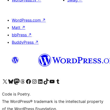
WordPress.com
↗
Matt
↗
bbPress
↗
BuddyPress
↗
ຢ້ຽມຊົມບັນຊີ X (ຊື່ເກົ່າ Twitter) ຂອງພວກເຮົາ
ຢ້ຽມຊົມບັນຊີ Bluesky ຂອງພວກເຮົາ
ຢ້ຽມຊົມບັນຊີ Mastodon ຂອງພວກເຮົາ
ຢ້ຽມຊົມບັນຊີ Threads ຂອງພວກເຮົາ
ຢ້ຽມຊົມໜ້າ Facebook ຂອງພວກເຮົາ
ຢ້ຽມຊົມບັນຊີ Instagram ຂອງພວກເຮົາ
ຢ້ຽມຊົມບັນຊີ LinkedIn ຂອງພວກເຮົາ
ຢ້ຽມຊົມບັນຊີ TikTok ຂອງພວກເຮົາ
ຢ້ຽມຊົມຊ່ອງ YouTube ຂອງພວກເຮົາ
ຢ້ຽມຊົມບັນຊີ Tumblr ຂອງພວກເຮົາ
Code is Poetry.
The WordPress® trademark is the intellectual property
of the WordPress Foundation.