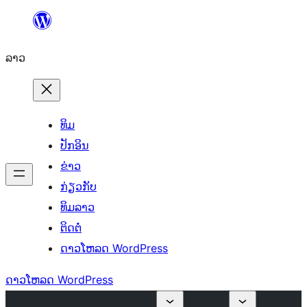
ຂ້າມ
ໄປ
ລາວ
ທີ່
ເນື້ອຫາ
ທິມ
ປັກອິນ
ຂ່າວ
ກ່ຽວກັບ
ທິມລາວ
ຕິດຕໍ່
ດາວໂຫລດ WordPress
ດາວໂຫລດ WordPress