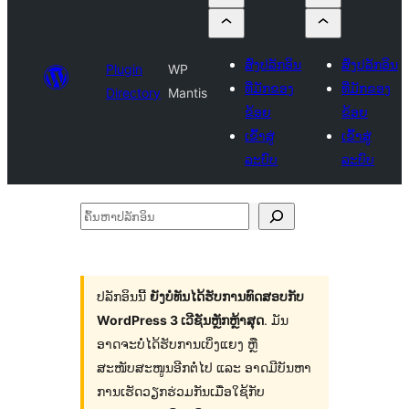
ສົ່ງປລັກອິນ
ສົ່ງປລັກອິນ
Plugin
WP
ທີ່ມັກຂອງ
ທີ່ມັກຂອງ
Directory
Mantis
ຂ້ອຍ
ຂ້ອຍ
ເຂົ້າສູ່
ເຂົ້າສູ່
ລະບົບ
ລະບົບ
ຄົ້ນ
ຫາ
ປ
ລັກ
ປລັກອິນນີ້
ຍັງບໍ່ທັນໄດ້ຮັບການທົດສອບກັບ
WordPress 3 ເວີຊັນຫຼັກຫຼ້າສຸດ
. ມັນ
ອິນ
ອາດຈະບໍ່ໄດ້ຮັບການເບິ່ງແຍງ ຫຼື
ສະໜັບສະໜູນອີກຕໍ່ໄປ ແລະ ອາດມີບັນຫາ
ການເຮັດວຽກຮ່ວມກັນເມື່ອໃຊ້ກັບ