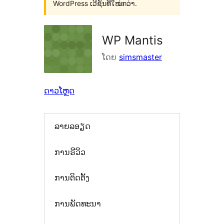
WordPress ເວີຊັນທີ່ໃໝ່ກວ່າ.
WP Mantis
ໂດຍ
simsmaster
ດາວໂຫຼດ
ລາຍລອຽດ
ການຣີວິວ
ການຕິດຕັ້ງ
ການພັດທະນາ