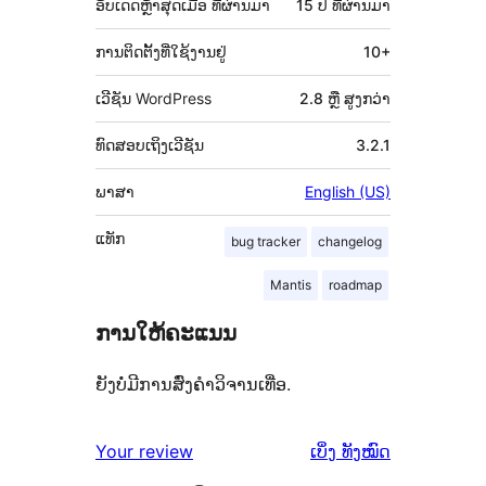
(Meta)
ອັບເດດຫຼ້າສຸດເມື່ອ
ທີ່ຜ່ານມາ
15 ປີ
ທີ່ຜ່ານມາ
ການຕິດຕັ້ງທີ່ໃຊ້ງານຢູ່
10+
ເວີຊັນ WordPress
2.8 ຫຼື ສູງກວ່າ
ທົດສອບເຖິງເວີຊັນ
3.2.1
ພາສາ
English (US)
ແທັກ
bug tracker
changelog
Mantis
roadmap
ການໃຫ້ຄະແນນ
ຍັງບໍ່ມີການສົ່ງຄຳວິຈານເທື່ອ.
ຄຳ
Your review
ເບິ່ງ
ທັງໝົດ
ຄິດ