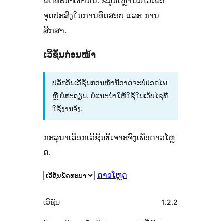
ພັດທະນາເທົ່ານັ້ນ. ຂໍ້ມູນເຫຼົ່ານີ້ມີໄວ້ເພື່ອ
ຈຸດປະສົງໃນການທົດສອບ ແລະ ການ
ສຶກສາ.
ເວີຊັນກ່ອນໜ້າ
ປລັກອິນເວີຊັນກ່ອນໜ້ານີ້ອາດຈະບໍ່ປອດໄພ
ຫຼື ບໍ່ສະຖຽນ. ບໍ່ແນະນຳໃຫ້ໃຊ້ໃນເວັບໄຊທີ່
ໃຊ້ງານຈິງ.
ກະລຸນາເລືອກເວີຊັນທີ່ເຈາະຈົງເພື່ອດາວໂຫຼ
ດ.
ດາວໂຫຼດ
ຂໍ້ມູນ
ເວີຊັນ
1.2.2
ກຳກັບ