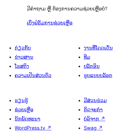
ລາຍການ
3
ຈຳນວນ
ມີຄຳຖາມ ຫຼື ຕ້ອງການຄວາມຊ່ວຍເຫຼືອບໍ່?
ລາຍການ
3
ລາຍການ
ເບິ່ງຟໍຣັມການຊ່ວຍເຫຼືອ
ກ່ຽວກັບ
ງານທີ່ໂດດເດັ່ນ
ຂ່າວສານ
ທີມ
ໂຮສຕິງ
ປລັກອິນ
ຄວາມເປັນສ່ວນຕົວ
ຮູບແບບບລັອກ
ຮຽນຮູ້
ມີສ່ວນຮ່ວມ
ຊ່ວຍເຫຼືອ
ກິດຈະກຳ
ນັກພັດທະນາ
ບໍລິຈາກ
↗
WordPress.tv
↗
Swag
↗