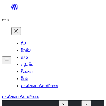
ຂ້າມ
ໄປ
ລາວ
ທີ່
ເນື້ອຫາ
ທິມ
ປັກອິນ
ຂ່າວ
ກ່ຽວກັບ
ທິມລາວ
ຕິດຕໍ່
ດາວໂຫລດ WordPress
ດາວໂຫລດ WordPress