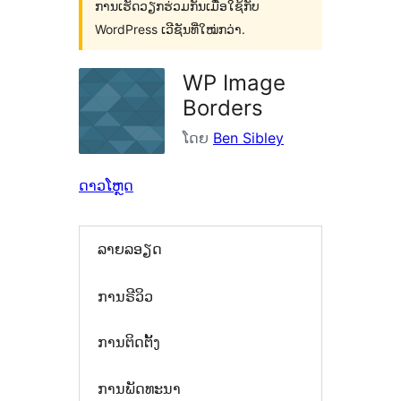
ການເຮັດວຽກຮ່ວມກັນເມື່ອໃຊ້ກັບ
WordPress ເວີຊັນທີ່ໃໝ່ກວ່າ.
WP Image
Borders
ໂດຍ
Ben Sibley
ດາວໂຫຼດ
ລາຍລອຽດ
ການຣີວິວ
ການຕິດຕັ້ງ
ການພັດທະນາ