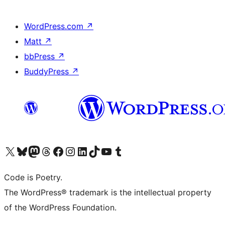
WordPress.com
↗
Matt
↗
bbPress
↗
BuddyPress
↗
ຢ້ຽມຊົມບັນຊີ X (ຊື່ເກົ່າ Twitter) ຂອງພວກເຮົາ
ຢ້ຽມຊົມບັນຊີ Bluesky ຂອງພວກເຮົາ
ຢ້ຽມຊົມບັນຊີ Mastodon ຂອງພວກເຮົາ
ຢ້ຽມຊົມບັນຊີ Threads ຂອງພວກເຮົາ
ຢ້ຽມຊົມໜ້າ Facebook ຂອງພວກເຮົາ
ຢ້ຽມຊົມບັນຊີ Instagram ຂອງພວກເຮົາ
ຢ້ຽມຊົມບັນຊີ LinkedIn ຂອງພວກເຮົາ
ຢ້ຽມຊົມບັນຊີ TikTok ຂອງພວກເຮົາ
ຢ້ຽມຊົມຊ່ອງ YouTube ຂອງພວກເຮົາ
ຢ້ຽມຊົມບັນຊີ Tumblr ຂອງພວກເຮົາ
Code is Poetry.
The WordPress® trademark is the intellectual property
of the WordPress Foundation.