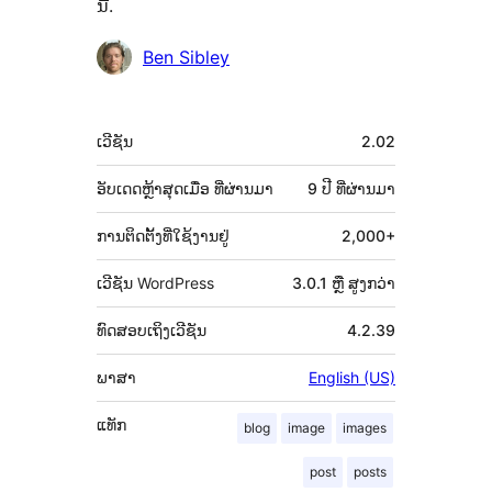
ນີ້.
ຜູ້
Ben Sibley
ຮ່ວມ
ພັດທະນາ
ຂໍ້ມູນ
ເວີຊັນ
2.02
ກຳກັບ
(Meta)
ອັບເດດຫຼ້າສຸດເມື່ອ
ທີ່ຜ່ານມາ
9 ປີ
ທີ່ຜ່ານມາ
ການຕິດຕັ້ງທີ່ໃຊ້ງານຢູ່
2,000+
ເວີຊັນ WordPress
3.0.1 ຫຼື ສູງກວ່າ
ທົດສອບເຖິງເວີຊັນ
4.2.39
ພາສາ
English (US)
ແທັກ
blog
image
images
post
posts