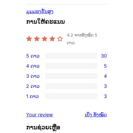
ມຸມມອງຂັ້ນສູງ
ການໃຫ້ຄະແນນ
4.2
ຈາກທັງໝົດ 5
ດາວ.
5 ດາວ
30
ການ
4 ດາວ
5
ວິຈານ
ການ
3 ດາວ
4
5
ວິຈານ
ການ
2 ດາວ
3
ດາວ
4
ວິຈານ
ການ
ຈຳນວນ
1 ດາວ
3
ດາວ
3
ວິຈານ
ການ
30
ຈຳນວນ
ດາວ
2
ວິຈານ
ລາຍການ
ຄຳ
5
Your review
ເບິ່ງ
ທັງໝົດ
ຈຳນວນ
ດາວ
1
ຄິດ
ລາຍການ
4
ຈຳນວນ
ການຊ່ວຍເຫຼືອ
ດາວ
ເຫັນ