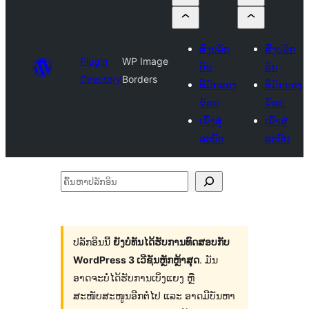
ສົ່ງປລັກ
ສົ່ງປລັກ
Plugin
WP Image
ອິນ
ອິນ
Directory
Borders
ທີ່ມັກຂອງ
ທີ່ມັກຂອງ
ຂ້ອຍ
ຂ້ອຍ
ເຂົ້າສູ່
ເຂົ້າສູ່
ລະບົບ
ລະບົບ
ຄົ້ນ
ຫາ
ປ
ລັກ
ປລັກອິນນີ້
ຍັງບໍ່ທັນໄດ້ຮັບການທົດສອບກັບ
WordPress 3 ເວີຊັນຫຼັກຫຼ້າສຸດ
. ມັນ
ອິນ
ອາດຈະບໍ່ໄດ້ຮັບການເບິ່ງແຍງ ຫຼື
ສະໜັບສະໜູນອີກຕໍ່ໄປ ແລະ ອາດມີບັນຫາ