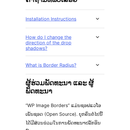
Installation Instructions
How do I change the
direction of the drop
shadows?
What is Border Radius?
ຜູ້ຮ່ວມພັດທະນາ ແລະ ຜູ້
ພັດທະນາ
“WP Image Borders” ແມ່ນຊອຟແວໂອ
ເພັນຊອດ (Open Source). ບຸກຄົນຕໍ່ໄປນີ້
ໄດ້ມີສ່ວນຮ່ວມໃນການພັດທະນາປລັກອິນ