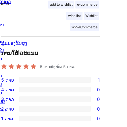
່ວນຕົວ
ແທັກ
add to wishlist
e-commerce
wish list
Wishlist
ານ
WP-eCommerce
ດດ
ມຸມມອງຂັ້ນສູງ
ັ່ນ
ການໃຫ້ຄະແນນ
ມ
5
ຈາກທັງໝົດ 5 ດາວ.
ກ
5 ດາວ
1
ການ
ນ
4 ດາວ
0
ວິຈານ
ບ
ການ
3 ດາວ
0
5
ບບ
ວິຈານ
ການ
2 ດາວ
0
ດາວ
ລັອກ
4
ວິຈານ
ການ
ຈຳນວນ
1 ດາວ
0
ດາວ
3
ວິຈານ
ການ
1