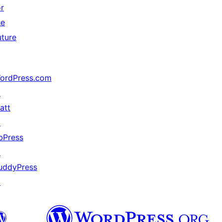
or
he
uture
ordPress.com
↗
att
↗
bPress
↗
uddyPress
↗