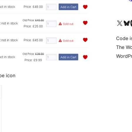
ຢ້ຽມຊົມບັນຊີ X (ຊື່ເກົ່າ Twitter) ຂອງພວກເຮົາ
ຢ້ຽມຊົມບັນຊີ Bluesky ຂອງພ
ຢ້ຽມຊ
Code i
The Wo
WordPr
pe icon