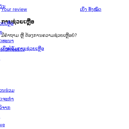
ຈຳນວນ
ດາວ
2
ວິຈານ
ຽນ
ລາຍການ
ຄຳ
0
Your review
ເບິ່ງ
ທັງໝົດ
ຈຳນວນ
ດາວ
1
ຄິດ
ລາຍການ
0
ຈຳນວນ
ການຊ່ວຍເຫຼືອ
ດາວ
ວຍເຫຼືອ
ເຫັນ
ລາຍການ
0
ຈຳນວນ
ັກ
ມີຄຳຖາມ ຫຼື ຕ້ອງການຄວາມຊ່ວຍເຫຼືອບໍ່?
ລາຍການ
0
ັດທະນາ
ລາຍການ
ເບິ່ງຟໍຣັມການຊ່ວຍເຫຼືອ
ordPress.tv
↗
່ວນຮ່ວມ
ິດຈະກຳ
ໍລິຈາກ
↗
ive