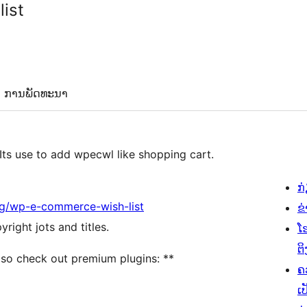
ist
ການພັດທະນາ
Its use to add wpecwl like shopping cart.
ກ
og/wp-e-commerce-wish-list
ຂ
right jots and titles.
ໂ
ຕິ
lso check out premium plugins: **
ຄ
ເປ