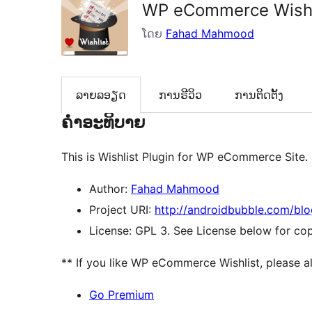
WP eCommerce Wishl
ໂດຍ
Fahad Mahmood
ລາຍລອຽດ
ການຣີວິວ
ການຕິດຕັ້ງ
ຄຳອະທິບາຍ
This is Wishlist Plugin for WP eCommerce Site. 
Author:
Fahad Mahmood
Project URI:
http://androidbubble.com/bl
License: GPL 3. See License below for copy
** If you like WP eCommerce Wishlist, please a
Go Premium