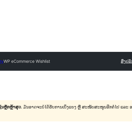
ry
WP eCommerce Wishlist
ສົ່ງປລ
ນຫຼັກຫຼ້າສຸດ
. ມັນອາດຈະບໍ່ໄດ້ຮັບການເບິ່ງແຍງ ຫຼື ສະໜັບສະໜູນອີກຕໍ່ໄປ ແລະ