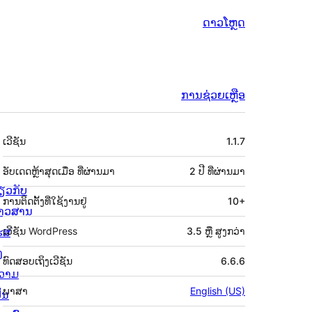
ດາວໂຫຼດ
ການຊ່ວຍເຫຼືອ
ຂໍ້ມູນ
ເວີຊັນ
1.1.7
ກຳກັບ
(Meta)
ອັບເດດຫຼ້າສຸດເມື່ອ
ທີ່ຜ່ານມາ
2 ປີ
ທີ່ຜ່ານມາ
່ຽວກັບ
ການຕິດຕັ້ງທີ່ໃຊ້ງານຢູ່
10+
່າວສານ
ຮສ
ເວີຊັນ WordPress
3.5 ຫຼື ສູງກວ່າ
ງ
ທົດສອບເຖິງເວີຊັນ
6.6.6
ວາມ
ພາສາ
English (US)
ັນ