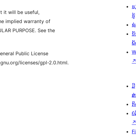
ຮ
 it will be useful,
ຮູ້
 implied warranty of
ຊ່
ULAR PURPOSE. See the
ນ
ພ
W
neral Public License
.gnu.org/licenses/gpl-2.0.html.
ມີ
ສ
ກ
ບ
F