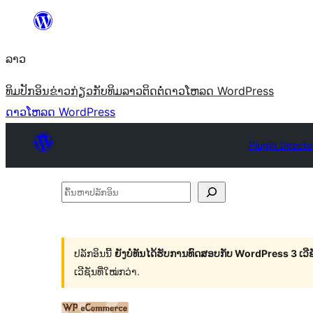
ຂ້າມ
ໄປ
ລາວ
ທີ່
ເນື້ອຫາ
ທິມ
ປັກອິນ
ຂ່າວ
ກ່ຽວກັບ
ທິມລາວ
ຕິດຕໍ່
ດາວໂຫລດ WordPress
ດາວໂຫລດ WordPress
Plugin Directo
ຄົ້ນ
ຫາ
ປ
ລັກ
ປລັກອິນນີ້
ຍັງບໍ່ທັນໄດ້ຮັບການທົດສອບກັບ WordPress 3 ເວີຊັ
ເວີຊັນທີ່ໃໝ່ກວ່າ.
ອິນ