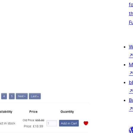
f
t
F
W
M
b
B