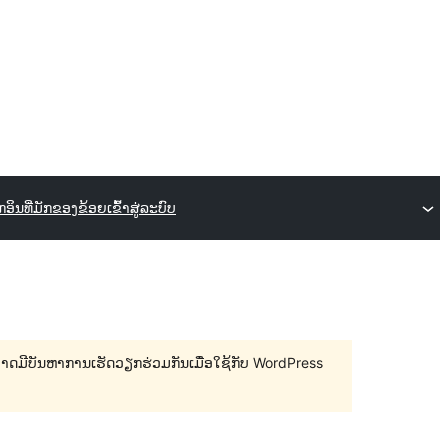
ັກອິນ
ທີ່ມັກຂອງຂ້ອຍ
ເຂົ້າສູ່ລະບົບ
 ອາດມີບັນຫາການເຮັດວຽກຮ່ວມກັນເມື່ອໃຊ້ກັບ WordPress