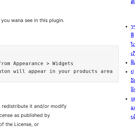
ສ
you wana see in this plugin.
ງ
ທີ່
ໂ
ເດ
ທີ
rom Appearance > Widgets

ປ
ລັ
ອິ
ຮູ
 redistribute it and/or modify
ແ
icense as published by
ບ
of the License, or