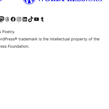
ວກເຮົາ
ົມບັນຊີ Mastodon ຂອງພວກເຮົາ
ຢ້ຽມຊົມບັນຊີ Threads ຂອງພວກເຮົາ
ຢ້ຽມຊົມໜ້າ Facebook ຂອງພວກເຮົາ
ຢ້ຽມຊົມບັນຊີ Instagram ຂອງພວກເຮົາ
ຢ້ຽມຊົມບັນຊີ LinkedIn ຂອງພວກເຮົາ
ຢ້ຽມຊົມບັນຊີ TikTok ຂອງພວກເຮົາ
ຢ້ຽມຊົມຊ່ອງ YouTube ຂອງພວກເຮົາ
ຢ້ຽມຊົມບັນຊີ Tumblr ຂອງພວກເຮົາ
s Poetry.
rdPress® trademark is the intellectual property of the
ess Foundation.