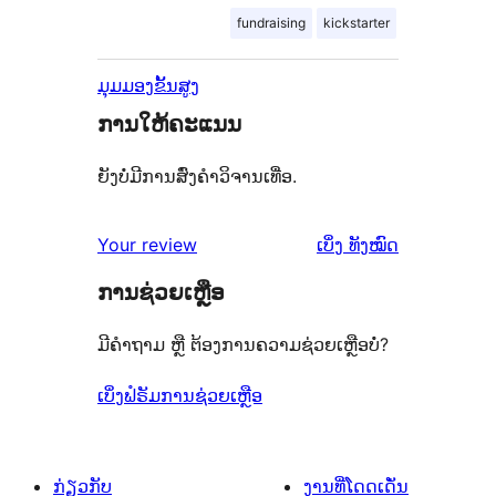
fundraising
kickstarter
ມຸມມອງຂັ້ນສູງ
ການໃຫ້ຄະແນນ
ຍັງບໍ່ມີການສົ່ງຄຳວິຈານເທື່ອ.
ຄຳ
Your review
ເບິ່ງ
ທັງໝົດ
ຄິດ
ການຊ່ວຍເຫຼືອ
ເຫັນ
ມີຄຳຖາມ ຫຼື ຕ້ອງການຄວາມຊ່ວຍເຫຼືອບໍ່?
ເບິ່ງຟໍຣັມການຊ່ວຍເຫຼືອ
ກ່ຽວກັບ
ງານທີ່ໂດດເດັ່ນ