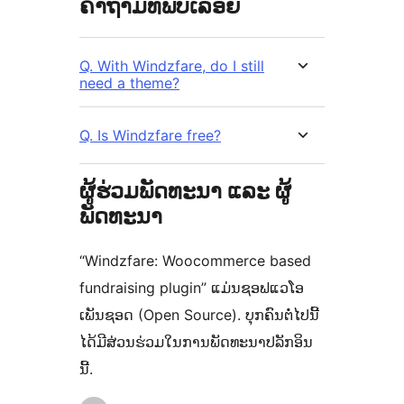
ຄຳຖາມທີ່ພົບເລື້ອຍ
Q. With Windzfare, do I still
need a theme?
Q. Is Windzfare free?
ຜູ້ຮ່ວມພັດທະນາ ແລະ ຜູ້
ພັດທະນາ
“Windzfare: Woocommerce based
fundraising plugin” ແມ່ນຊອຟແວໂອ
ເພັນຊອດ (Open Source). ບຸກຄົນຕໍ່ໄປນີ້
ໄດ້ມີສ່ວນຮ່ວມໃນການພັດທະນາປລັກອິນ
ນີ້.