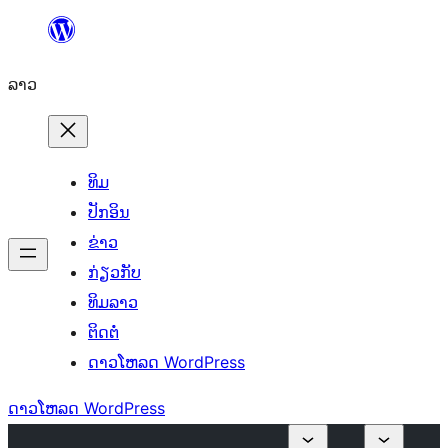
ຂ້າມ
ໄປ
ລາວ
ທີ່
ເນື້ອຫາ
ທິມ
ປັກອິນ
ຂ່າວ
ກ່ຽວກັບ
ທິມລາວ
ຕິດຕໍ່
ດາວໂຫລດ WordPress
ດາວໂຫລດ WordPress