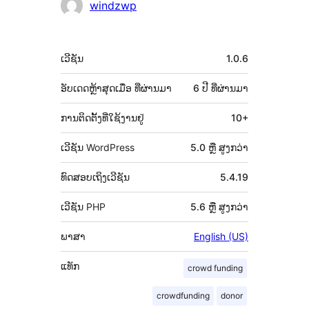
ຜູ້
windzwp
ຮ່ວມ
ພັດທະນາ
ຂໍ້ມູນ
ເວີຊັນ
1.0.6
ກຳກັບ
(Meta)
ອັບເດດຫຼ້າສຸດເມື່ອ
ທີ່ຜ່ານມາ
6 ປີ
ທີ່ຜ່ານມາ
ການຕິດຕັ້ງທີ່ໃຊ້ງານຢູ່
10+
ເວີຊັນ WordPress
5.0 ຫຼື ສູງກວ່າ
ທົດສອບເຖິງເວີຊັນ
5.4.19
ເວີຊັນ PHP
5.6 ຫຼື ສູງກວ່າ
ພາສາ
English (US)
ແທັກ
crowd funding
crowdfunding
donor