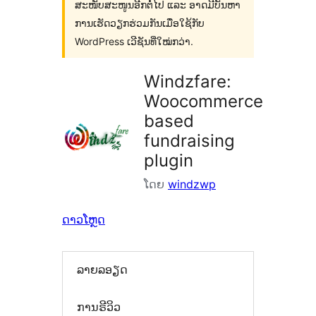
ສະໜັບສະໜູນອີກຕໍ່ໄປ ແລະ ອາດມີບັນຫາ
ການເຮັດວຽກຮ່ວມກັນເມື່ອໃຊ້ກັບ
WordPress ເວີຊັນທີ່ໃໝ່ກວ່າ.
Windzfare:
Woocommerce
based
fundraising
plugin
ໂດຍ
windzwp
ດາວໂຫຼດ
ລາຍລອຽດ
ການຣີວິວ