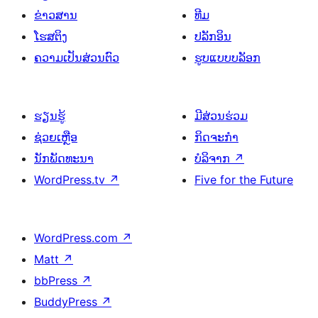
ຂ່າວສານ
ທີມ
ໂຮສຕິງ
ປລັກອິນ
ຄວາມເປັນສ່ວນຕົວ
ຮູບແບບບລັອກ
ຮຽນຮູ້
ມີສ່ວນຮ່ວມ
ຊ່ວຍເຫຼືອ
ກິດຈະກຳ
ນັກພັດທະນາ
ບໍລິຈາກ
↗
WordPress.tv
↗
Five for the Future
WordPress.com
↗
Matt
↗
bbPress
↗
BuddyPress
↗