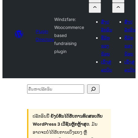
Windzfare:
ສົ່ງປ
ສົ່ງປ
Woocommerce
ລັກອິນ
ລັກອິນ
Plugin
based
ທີ່ມັກ
ທີ່ມັກ
Directory
fundraising
ຂອງ
ຂອງ
plugin
ຂ້ອຍ
ຂ້ອຍ
ເຂົ້າສູ່
ເຂົ້າສູ່
ລະບົບ
ລະບົບ
ຄົ້ນ
ຫາ
ປ
ລັກ
ປລັກອິນນີ້
ຍັງບໍ່ທັນໄດ້ຮັບການທົດສອບກັບ
WordPress 3 ເວີຊັນຫຼັກຫຼ້າສຸດ
. ມັນ
ອິນ
ອາດຈະບໍ່ໄດ້ຮັບການເບິ່ງແຍງ ຫຼື