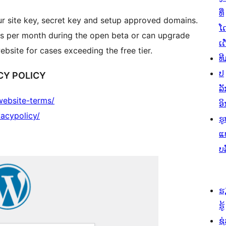
ທີ່
ໂ
alls per month during the open beta or can upgrade
ເດ
ebsite for cases exceeding the free tier.
ທີ
ປ
CY POLICY
ລັ
website-terms/
ອິ
vacypolicy/
ຮູ
ແ
ບ
ຮ
ຮູ້
ຊ່