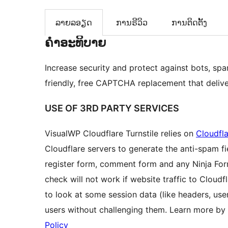
ລາຍລອຽດ
ການຣີວິວ
ການຕິດຕັ້ງ
ຄຳອະທິບາຍ
Increase security and protect against bots, spa
friendly, free CAPTCHA replacement that deliver
USE OF 3RD PARTY SERVICES
VisualWP Cloudflare Turnstile relies on
Cloudfla
Cloudflare servers to generate the anti-spam f
register form, comment form and any Ninja Form
check will not work if website traffic to Cloud
to look at some session data (like headers, use
users without challenging them. Learn more by 
Policy