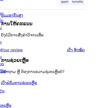
spam
turnstile
ດດ
ມຸມມອງຂັ້ນສູງ
ັ່ນ
ການໃຫ້ຄະແນນ
ມ
ຍັງບໍ່ມີການສົ່ງຄຳວິຈານເທື່ອ.
ກ
ນ
ຄຳ
Your review
ເບິ່ງ
ທັງໝົດ
ບ
ຄິດ
ການຊ່ວຍເຫຼືອ
ບບ
ເຫັນ
ລັອກ
ມີຄຳຖາມ ຫຼື ຕ້ອງການຄວາມຊ່ວຍເຫຼືອບໍ່?
ເບິ່ງຟໍຣັມການຊ່ວຍເຫຼືອ
ຽນ
ວຍເຫຼືອ