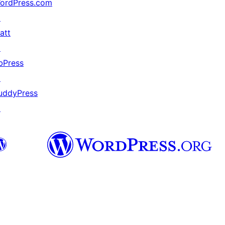
ordPress.com
↗
att
↗
bPress
↗
uddyPress
↗