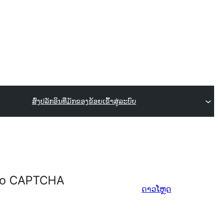
ສົ່ງປລັກອິນ
ທີ່ມັກຂອງຂ້ອຍ
ເຂົ້າສູ່ລະບົບ
e to CAPTCHA
ດາວໂຫຼດ