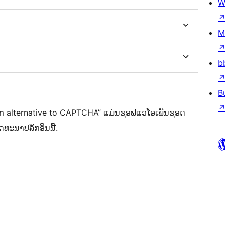
W
M
b
B
pam alternative to CAPTCHA” ແມ່ນຊອຟແວໂອເພັນຊອດ
ດທະນາປລັກອິນນີ້.