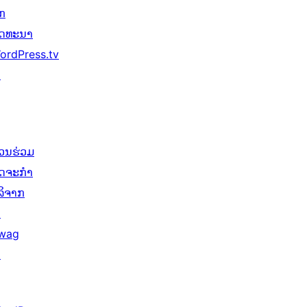
ັກ
ັດທະນາ
ordPress.tv
↗
່ວນຮ່ວມ
ິດຈະກຳ
ໍລິຈາກ
↗
wag
↗