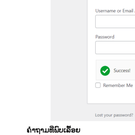
ຄຳຖາມທີ່ພົບເລື້ອຍ