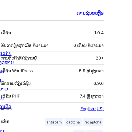
ການຊ່ວຍເຫຼືອ
ຂໍ້ມູນ
ເວີຊັນ
1.0.4
ກຳກັບ
(Meta)
ອັບເດດຫຼ້າສຸດເມື່ອ
ທີ່ຜ່ານມາ
6 ເດືອນ
ທີ່ຜ່ານມາ
່ຽວກັບ
ການຕິດຕັ້ງທີ່ໃຊ້ງານຢູ່
20+
່າວສານ
ຮສ
ເວີຊັນ WordPress
5.9 ຫຼື ສູງກວ່າ
ງ
ທົດສອບເຖິງເວີຊັນ
6.9.6
ວາມ
ເວີຊັນ PHP
7.4 ຫຼື ສູງກວ່າ
ັນ
່ວນຕົວ
ພາສາ
English (US)
ແທັກ
antispam
captcha
recaptcha
ານ