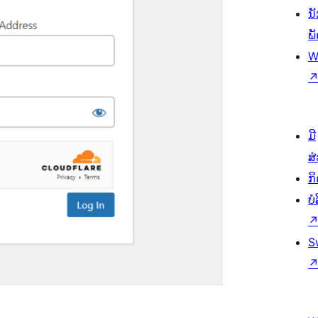
ນ
ພ
W
ມີ
ສ
ກ
ບ
S