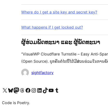
Where do I get a site key and secret key?
What happens if I get locked out?
ຜູ້ຮ່ວມພັດທະນາ ແລະ ຜູ້ພັດທະນາ
“VisualWP Cloudflare Turnstile – Easy Anti-S
(Open Source). ບຸກຄົນຕໍ່ໄປນີ້ໄດ້ມີສ່ວນຮ່ວມໃນການພັ
ຜູ້
sightfactory
ຮ່ວມ
ພັດທະນາ
ຢ້ຽມຊົມບັນຊີ X (ຊື່ເກົ່າ Twitter) ຂອງພວກເຮົາ
ຢ້ຽມຊົມບັນຊີ Bluesky ຂອງພວກເຮົາ
ຢ້ຽມຊົມບັນຊີ Mastodon ຂອງພວກເຮົາ
ຢ້ຽມຊົມບັນຊີ Threads ຂອງພວກເຮົາ
ຢ້ຽມຊົມໜ້າ Facebook ຂອງພວກເຮົາ
ຢ້ຽມຊົມບັນຊີ Instagram ຂອງພວກເຮົາ
ຢ້ຽມຊົມບັນຊີ LinkedIn ຂອງພວກເຮົາ
ຢ້ຽມຊົມບັນຊີ TikTok ຂອງພວກເຮົາ
ຢ້ຽມຊົມຊ່ອງ YouTube ຂອງພວກເຮົາ
ຢ້ຽມຊົມບັນຊີ Tumblr ຂອງພວກເຮົາ
Code is Poetry.