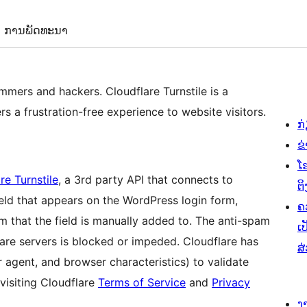
ການພັດທະນາ
mmers and hackers. Cloudflare Turnstile is a
s a frustration-free experience to website visitors.
ກ
ຂ
ໂ
re Turnstile
, a 3rd party API that connects to
ຕິ
ield that appears on the WordPress login form,
ຄ
 that the field is manually added to. The anti-spam
ເປ
flare servers is blocked or impeded. Cloudflare has
ສ
r agent, and browser characteristics) to validate
visiting Cloudflare
Terms of Service
and
Privacy
ງ