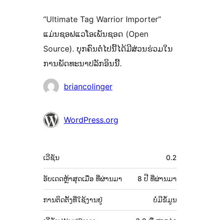
“Ultimate Tag Warrior Importer”
ແມ່ນຊອຟແວໂອເພັນຊອດ (Open
Source). ບຸກຄົນຕໍ່ໄປນີ້ໄດ້ມີສ່ວນຮ່ວມໃນ
ການພັດທະນາປລັກອິນນີ້.
ຜູ້
briancolinger
ຮ່ວມ
ພັດທະນາ
WordPress.org
ຂໍ້ມູນ
ເວີຊັນ
0.2
ກຳກັບ
(Meta)
ອັບເດດຫຼ້າສຸດເມື່ອ
ທີ່ຜ່ານມາ
8 ປີ
ທີ່ຜ່ານມາ
ການຕິດຕັ້ງທີ່ໃຊ້ງານຢູ່
ບໍ່ມີຂໍ້ມູນ