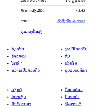
ເວີຊັນ WordPress
3.0 ຫຼື ສູງກວ່າ
ທົດສອບເຖິງເວີຊັນ
4.1.42
ພາສາ
ເບິ່ງທັງໝົດ 34 ພາສາ
ມຸມມອງຂັ້ນສູງ
ກ່ຽວກັບ
ງານທີ່ໂດດເດັ່ນ
ຂ່າວສານ
ທີມ
ໂຮສຕິງ
ປລັກອິນ
ຄວາມເປັນສ່ວນຕົວ
ຮູບແບບບລັອກ
ຮຽນຮູ້
ມີສ່ວນຮ່ວມ
ຊ່ວຍເຫຼືອ
ກິດຈະກຳ
ນັກພັດທະນາ
ບໍລິຈາກ
↗