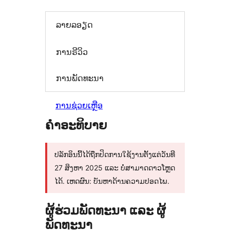
ລາຍລອຽດ
ການຣີວິວ
ການພັດທະນາ
ການຊ່ວຍເຫຼືອ
ຄຳອະທິບາຍ
ປລັກອິນນີ້ໄດ້ຖືກປິດການໃຊ້ງານຕັ້ງແຕ່ວັນທີ
27 ສິງຫາ 2025 ແລະ ບໍ່ສາມາດດາວໂຫຼດ
ໄດ້. ເຫດຜົນ: ບັນຫາດ້ານຄວາມປອດໄພ.
ຜູ້ຮ່ວມພັດທະນາ ແລະ ຜູ້
ພັດທະນາ