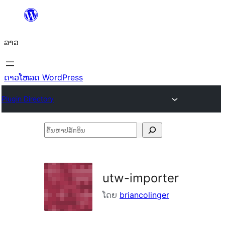
ຂ້າມ
ໄປ
ລາວ
ທີ່
ເນື້ອຫາ
ດາວໂຫລດ WordPress
Plugin Directory
ຄົ້ນ
ຫາ
ປ
ລັກ
utw-importer
ອິນ
ໂດຍ
briancolinger