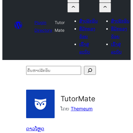
ສົ່ງປລັກອິນ
ສົ່ງປລັກອິນ
Plugin
Tutor
ທີ່ມັກຂອງ
ທີ່ມັກຂອງ
Directory
Mate
ຂ້ອຍ
ຂ້ອຍ
ເຂົ້າສູ່
ເຂົ້າສູ່
ລະບົບ
ລະບົບ
ຄົ້ນ
ຫາ
ປ
ລັກ
TutorMate
ອິນ
ໂດຍ
Themeum
ດາວໂຫຼດ