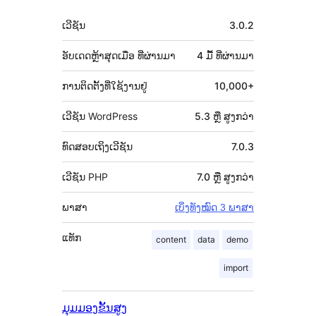
ພັດທະນາ
ຂໍ້ມູນ
ເວີຊັນ
3.0.2
ກຳກັບ
(Meta)
ອັບເດດຫຼ້າສຸດເມື່ອ
ທີ່ຜ່ານມາ
4 ມື້
ທີ່ຜ່ານມາ
ການຕິດຕັ້ງທີ່ໃຊ້ງານຢູ່
10,000+
ເວີຊັນ WordPress
5.3 ຫຼື ສູງກວ່າ
ທົດສອບເຖິງເວີຊັນ
7.0.3
ເວີຊັນ PHP
7.0 ຫຼື ສູງກວ່າ
ພາສາ
ເບິ່ງທັງໝົດ 3 ພາສາ
ແທັກ
content
data
demo
import
ມຸມມອງຂັ້ນສູງ