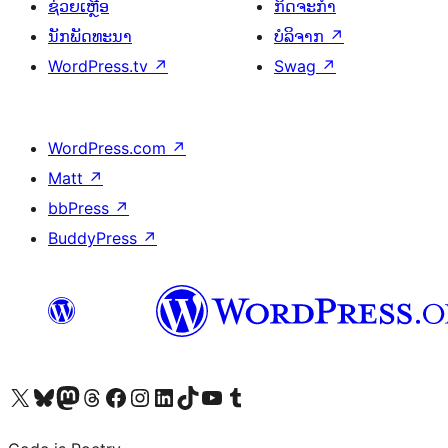
ຊ່ວຍເຫຼືອ
ກິດຈະກຳ
ນັກພັດທະນາ
ບໍລິຈາກ
↗
WordPress.tv
↗
Swag
↗
WordPress.com
↗
Matt
↗
bbPress
↗
BuddyPress
↗
ຢ້ຽມຊົມບັນຊີ X (ຊື່ເກົ່າ Twitter) ຂອງພວກເຮົາ
ຢ້ຽມຊົມບັນຊີ Bluesky ຂອງພວກເຮົາ
ຢ້ຽມຊົມບັນຊີ Mastodon ຂອງພວກເຮົາ
ຢ້ຽມຊົມບັນຊີ Threads ຂອງພວກເຮົາ
ຢ້ຽມຊົມໜ້າ Facebook ຂອງພວກເຮົາ
ຢ້ຽມຊົມບັນຊີ Instagram ຂອງພວກເຮົາ
ຢ້ຽມຊົມບັນຊີ LinkedIn ຂອງພວກເຮົາ
ຢ້ຽມຊົມບັນຊີ TikTok ຂອງພວກເຮົາ
ຢ້ຽມຊົມຊ່ອງ YouTube ຂອງພວກເຮົາ
ຢ້ຽມຊົມບັນຊີ Tumblr ຂອງພວກເຮົາ