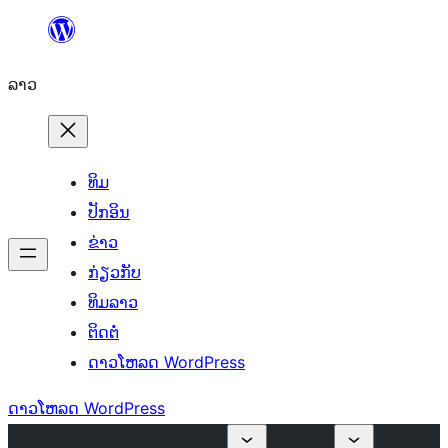
ຂ້າມ
ໄປ
ລາວ
ທີ່
ເນື້ອຫາ
ທິມ
ປັກອິນ
ຂ່າວ
ກ່ຽວກັບ
ທິມລາວ
ຕິດຕໍ່
ດາວໂຫລດ WordPress
ດາວໂຫລດ WordPress