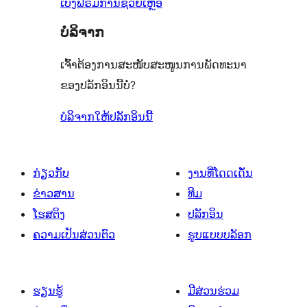
ເບິ່ງຟໍຣັມການຊ່ວຍເຫຼືອ
ບໍລິຈາກ
ເຈົ້າຕ້ອງການສະໜັບສະໜູນການພັດທະນາ
ຂອງປລັກອິນນີ້ບໍ່?
ບໍລິຈາກໃຫ້ປລັກອິນນີ້
ກ່ຽວກັບ
ງານທີ່ໂດດເດັ່ນ
ຂ່າວສານ
ທີມ
ໂຮສຕິງ
ປລັກອິນ
ຄວາມເປັນສ່ວນຕົວ
ຮູບແບບບລັອກ
ຮຽນຮູ້
ມີສ່ວນຮ່ວມ