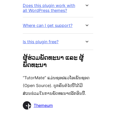
Does this plugin work with
all WordPress themes?
Where can I get support?
Is this plugin free?
ຜູ້ຮ່ວມພັດທະນາ ແລະ ຜູ້
ພັດທະນາ
“TutorMate” ແມ່ນຊອຟແວໂອເພັນຊອດ
(Open Source). ບຸກຄົນຕໍ່ໄປນີ້ໄດ້ມີ
ສ່ວນຮ່ວມໃນການພັດທະນາປລັກອິນນີ້.
ຜູ້
Themeum
ຮ່ວມ