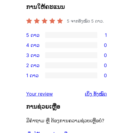
ການໃຫ້ຄະແນນ
5
ຈາກທັງໝົດ 5 ດາວ.
5 ດາວ
1
ການ
4 ດາວ
0
ວິຈານ
ການ
3 ດາວ
0
5
ວິຈານ
ການ
2 ດາວ
0
ດາວ
4
ວິຈານ
ການ
ຈຳນວນ
1 ດາວ
0
ດາວ
3
ວິຈານ
ການ
1
ຈຳນວນ
ດາວ
2
ວິຈານ
ລາຍການ
ຄຳ
0
Your review
ເບິ່ງ
ທັງໝົດ
ຈຳນວນ
ດາວ
1
ຄິດ
ລາຍການ
0
ຈຳນວນ
ການຊ່ວຍເຫຼືອ
ດາວ
ເຫັນ
ລາຍການ
0
ຈຳນວນ
ມີຄຳຖາມ ຫຼື ຕ້ອງການຄວາມຊ່ວຍເຫຼືອບໍ່?
ລາຍການ
0
ລາຍການ