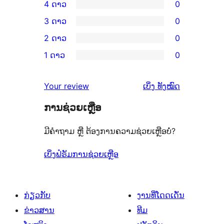
4 ດາວ
0
ວິຈານ
ການ
3 ດາວ
0
5
ວິຈານ
ການ
2 ດາວ
0
ດາວ
4
ວິຈານ
ການ
ຈຳນວນ
1 ດາວ
0
ດາວ
3
ວິຈານ
ການ
1
ຈຳນວນ
ດາວ
2
ວິຈານ
ລາຍການ
ຄຳ
0
Your review
ເບິ່ງ
ທັງໝົດ
ຈຳນວນ
ດາວ
1
ຄິດ
ລາຍການ
0
ຈຳນວນ
ການຊ່ວຍເຫຼືອ
ດາວ
ເຫັນ
ລາຍການ
0
ຈຳນວນ
ມີຄຳຖາມ ຫຼື ຕ້ອງການຄວາມຊ່ວຍເຫຼືອບໍ່?
ລາຍການ
0
ລາຍການ
ເບິ່ງຟໍຣັມການຊ່ວຍເຫຼືອ
ກ່ຽວກັບ
ງານທີ່ໂດດເດັ່ນ
ຂ່າວສານ
ທີມ