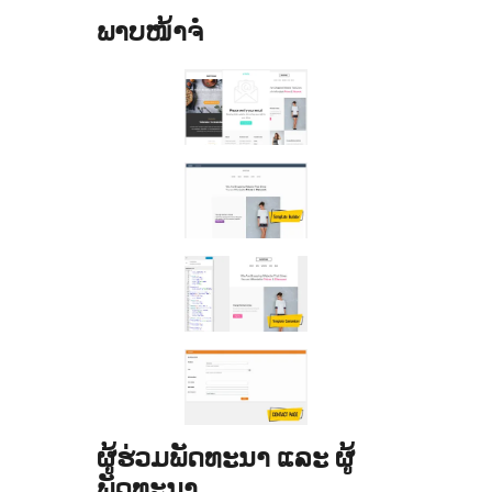
ພາບໜ້າຈໍ
ຜູ້ຮ່ວມພັດທະນາ ແລະ ຜູ້
ພັດທະນາ