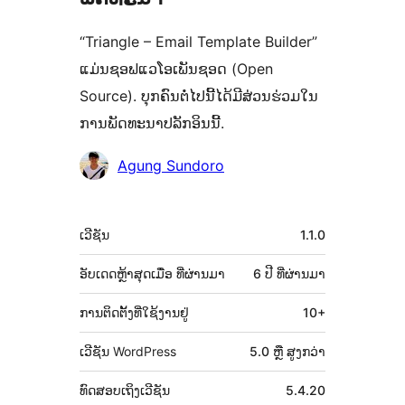
“Triangle – Email Template Builder”
ແມ່ນຊອຟແວໂອເພັນຊອດ (Open
Source). ບຸກຄົນຕໍ່ໄປນີ້ໄດ້ມີສ່ວນຮ່ວມໃນ
ການພັດທະນາປລັກອິນນີ້.
ຜູ້
Agung Sundoro
ຮ່ວມ
ພັດທະນາ
ຂໍ້ມູນ
ເວີຊັນ
1.1.0
ກຳກັບ
(Meta)
ອັບເດດຫຼ້າສຸດເມື່ອ
ທີ່ຜ່ານມາ
6 ປີ
ທີ່ຜ່ານມາ
ການຕິດຕັ້ງທີ່ໃຊ້ງານຢູ່
10+
ເວີຊັນ WordPress
5.0 ຫຼື ສູງກວ່າ
ທົດສອບເຖິງເວີຊັນ
5.4.20