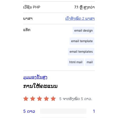
ເວີຊັນ PHP
7.1 ຫຼື ສູງກວ່າ
ພາສາ
ເບິ່ງທັງໝົດ 2 ພາສາ
ແທັກ
email design
email template
email templates
html mail
mail
ມຸມມອງຂັ້ນສູງ
ການໃຫ້ຄະແນນ
5
ຈາກທັງໝົດ 5 ດາວ.
5 ດາວ
1
ການ