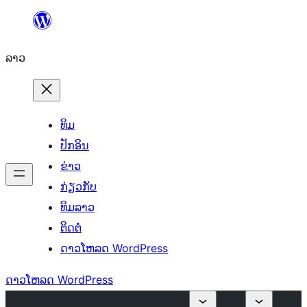
ຂ້າມ
ໄປ
ລາວ
ທີ່
ເນື້ອຫາ
ທິມ
ປັກອິນ
ຂ່າວ
ກ່ຽວກັບ
ທິມລາວ
ຕິດຕໍ່
ດາວໂຫລດ WordPress
ດາວໂຫລດ WordPress