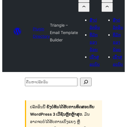
ສົ່ງປ
ສົ່ງປ
Triangle –
ລັກອິນ
ລັກອິນ
Plugin
Email Template
ທີ່ມັກ
ທີ່ມັກ
Directory
Builder
ຂອງ
ຂອງ
ຂ້ອຍ
ຂ້ອຍ
ເຂົ້າສູ່
ເຂົ້າສູ່
ລະບົບ
ລະບົບ
ຄົ້ນ
ຫາ
ປ
ລັກ
ປລັກອິນນີ້
ຍັງບໍ່ທັນໄດ້ຮັບການທົດສອບກັບ
WordPress 3 ເວີຊັນຫຼັກຫຼ້າສຸດ
. ມັນ
ອິນ
ອາດຈະບໍ່ໄດ້ຮັບການເບິ່ງແຍງ ຫຼື