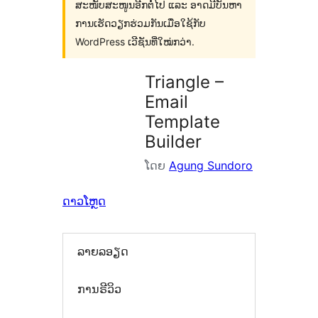
ສະໜັບສະໜູນອີກຕໍ່ໄປ ແລະ ອາດມີບັນຫາ
ການເຮັດວຽກຮ່ວມກັນເມື່ອໃຊ້ກັບ
WordPress ເວີຊັນທີ່ໃໝ່ກວ່າ.
Triangle –
Email
Template
Builder
ໂດຍ
Agung Sundoro
ດາວໂຫຼດ
ລາຍລອຽດ
ການຣີວິວ