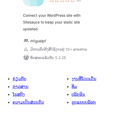
(0
)
ທັງໝົດ
Connect your WordPress site with
Sitesauce to keep your static site
updated.
m1guelpf
ມີການຕິດຕັ້ງທີ່ໃຊ້ງານຢູ່ 10+ ລາຍການ
ທົດສອບແລ້ວກັບ 5.2.25
ກ່ຽວກັບ
ງານທີ່ໂດດເດັ່ນ
ຂ່າວສານ
ທີມ
ໂຮສຕິງ
ປລັກອິນ
ຄວາມເປັນສ່ວນຕົວ
ຮູບແບບບລັອກ