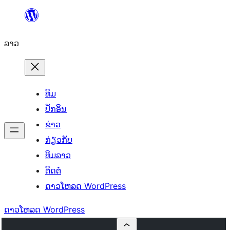
ຂ້າມ
ໄປ
ລາວ
ທີ່
ເນື້ອຫາ
ທິມ
ປັກອິນ
ຂ່າວ
ກ່ຽວກັບ
ທິມລາວ
ຕິດຕໍ່
ດາວໂຫລດ WordPress
ດາວໂຫລດ WordPress