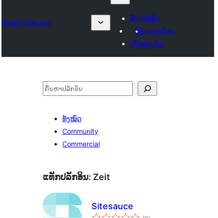
ສົ່ງປລັກອິນ
Plugin Directory
ທີ່ມັກຂອງຂ້ອຍ
ເຂົ້າສູ່ລະບົບ
ຄົ້ນຫາ
ທັງໝົດ
Community
Commercial
ແທັກປລັກອິນ:
Zeit
Sitesauce
ຄະແນນ