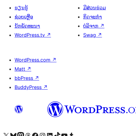
ຮຽນຮູ້
ມີສ່ວນຮ່ວມ
ຊ່ວຍເຫຼືອ
ກິດຈະກຳ
ນັກພັດທະນາ
ບໍລິຈາກ
↗
WordPress.tv
↗
Swag
↗
WordPress.com
↗
Matt
↗
bbPress
↗
BuddyPress
↗
ຢ້ຽມຊົມບັນຊີ X (ຊື່ເກົ່າ Twitter) ຂອງພວກເຮົາ
ຢ້ຽມຊົມບັນຊີ Bluesky ຂອງພວກເຮົາ
ຢ້ຽມຊົມບັນຊີ Mastodon ຂອງພວກເຮົາ
ຢ້ຽມຊົມບັນຊີ Threads ຂອງພວກເຮົາ
ຢ້ຽມຊົມໜ້າ Facebook ຂອງພວກເຮົາ
ຢ້ຽມຊົມບັນຊີ Instagram ຂອງພວກເຮົາ
ຢ້ຽມຊົມບັນຊີ LinkedIn ຂອງພວກເຮົາ
ຢ້ຽມຊົມບັນຊີ TikTok ຂອງພວກເຮົາ
ຢ້ຽມຊົມຊ່ອງ YouTube ຂອງພວກເຮົາ
ຢ້ຽມຊົມບັນຊີ Tumblr ຂອງພວກເຮົາ