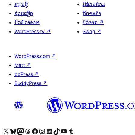
ຮຽນຮູ້
ມີສ່ວນຮ່ວມ
ຊ່ວຍເຫຼືອ
ກິດຈະກຳ
ນັກພັດທະນາ
ບໍລິຈາກ
↗
WordPress.tv
↗
Swag
↗
WordPress.com
↗
Matt
↗
bbPress
↗
BuddyPress
↗
ຢ້ຽມຊົມບັນຊີ X (ຊື່ເກົ່າ Twitter) ຂອງພວກເຮົາ
ຢ້ຽມຊົມບັນຊີ Bluesky ຂອງພວກເຮົາ
ຢ້ຽມຊົມບັນຊີ Mastodon ຂອງພວກເຮົາ
ຢ້ຽມຊົມບັນຊີ Threads ຂອງພວກເຮົາ
ຢ້ຽມຊົມໜ້າ Facebook ຂອງພວກເຮົາ
ຢ້ຽມຊົມບັນຊີ Instagram ຂອງພວກເຮົາ
ຢ້ຽມຊົມບັນຊີ LinkedIn ຂອງພວກເຮົາ
ຢ້ຽມຊົມບັນຊີ TikTok ຂອງພວກເຮົາ
ຢ້ຽມຊົມຊ່ອງ YouTube ຂອງພວກເຮົາ
ຢ້ຽມຊົມບັນຊີ Tumblr ຂອງພວກເຮົາ