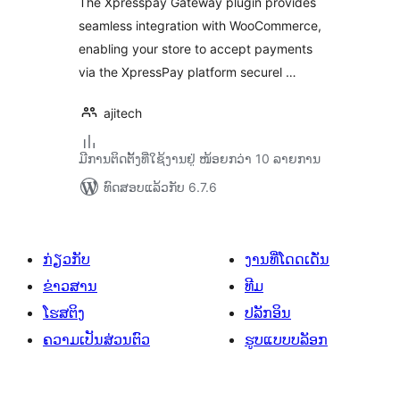
The Xpresspay Gateway plugin provides
seamless integration with WooCommerce,
enabling your store to accept payments
via the XpressPay platform securel …
ajitech
ມີການຕິດຕັ້ງທີ່ໃຊ້ງານຢູ່ ໜ້ອຍກວ່າ 10 ລາຍການ
ທົດສອບແລ້ວກັບ 6.7.6
ກ່ຽວກັບ
ງານທີ່ໂດດເດັ່ນ
ຂ່າວສານ
ທີມ
ໂຮສຕິງ
ປລັກອິນ
ຄວາມເປັນສ່ວນຕົວ
ຮູບແບບບລັອກ