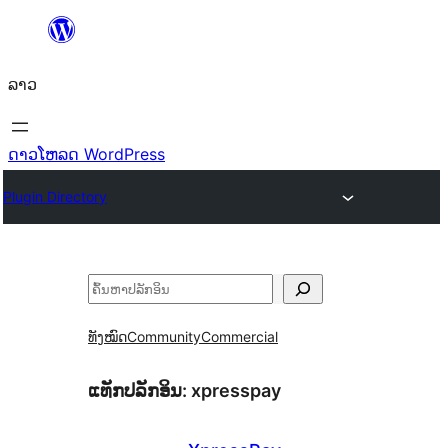
ຂ້າມ
ໄປ
ລາວ
ທີ່
ເນື້ອຫາ
ດາວໂຫລດ WordPress
Plugin Directory
ຄົ້ນຫາ
ທັງໝົດ
Community
Commercial
ແທັກປລັກອິນ:
xpresspay