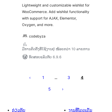
Lightweight and customizable wishlist for
WooCommerce. Add wishlist functionality
with support for AJAX, Elementor,
Oxygen, and more.
codebyza
ມີການຕິດຕັ້ງທີ່ໃຊ້ງານຢູ່ ໜ້ອຍກວ່າ 10 ລາຍການ
ທົດສອບແລ້ວກັບ 6.9.6
ການ
ແບ່ງ
1
3
4
…
ໜ້າ
5
ໂພສ
ກ່ຽວກັບ
ງານທີ່ໂດດເດັ່ນ