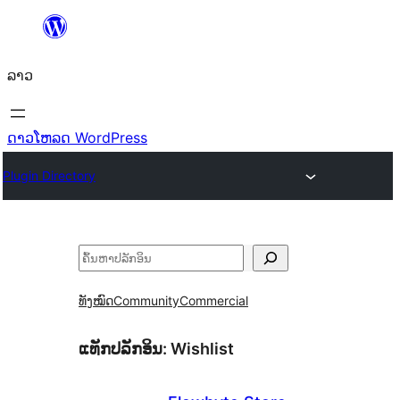
ຂ້າມ
ໄປ
ລາວ
ທີ່
ເນື້ອຫາ
ດາວໂຫລດ WordPress
Plugin Directory
ຄົ້ນຫາ
ທັງໝົດ
Community
Commercial
ແທັກປລັກອິນ:
Wishlist