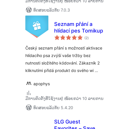
ມີການຕິດຕັ້ງທີ່ໃຊ້ງານຢູ່ ໜ້ອຍກວ່າ 10 ລາຍການ
ທົດສອບແລ້ວກັບ 7.0.3
Seznam přání a
hlídací pes Tomikup
ຄະແນນ
(2
)
ທັງໝົດ
Český seznam přání s možností aktivace
hlídacího psa zvýší vaše tržby bez
nutnosti složitého kódování. Zákazník 2
kliknutími přidá produkt do svého wi …
apophys
ມີການຕິດຕັ້ງທີ່ໃຊ້ງານຢູ່ ໜ້ອຍກວ່າ 10 ລາຍການ
ທົດສອບແລ້ວກັບ 5.4.20
SLG Guest
Favorites – Save