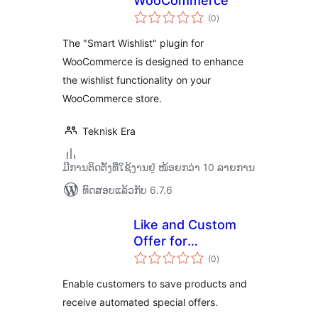
WooCommerce
ຄະແນນ
(0
)
ທັງໝົດ
The "Smart Wishlist" plugin for
WooCommerce is designed to enhance
the wishlist functionality on your
WooCommerce store.
Teknisk Era
ມີການຕິດຕັ້ງທີ່ໃຊ້ງານຢູ່ ໜ້ອຍກວ່າ 10 ລາຍການ
ທົດສອບແລ້ວກັບ 6.7.6
Like and Custom
Offer for
ຄະແນນ
WooCommerce
(0
)
ທັງໝົດ
Enable customers to save products and
receive automated special offers.