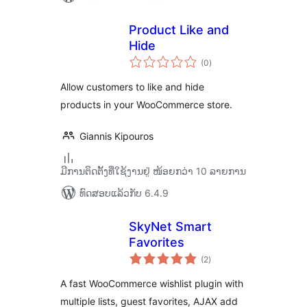
Product Like and
Hide
ຄະແນນ
(0
)
ທັງໝົດ
Allow customers to like and hide
products in your WooCommerce store.
Giannis Kipouros
ມີການຕິດຕັ້ງທີ່ໃຊ້ງານຢູ່ ໜ້ອຍກວ່າ 10 ລາຍການ
ທົດສອບແລ້ວກັບ 6.4.9
SkyNet Smart
Favorites
ຄະແນນ
(2
)
ທັງໝົດ
A fast WooCommerce wishlist plugin with
multiple lists, guest favorites, AJAX add