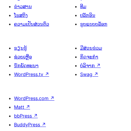
ຂ່າວສານ
ທີມ
ໂຮສຕິງ
ປລັກອິນ
ຄວາມເປັນສ່ວນຕົວ
ຮູບແບບບລັອກ
ຮຽນຮູ້
ມີສ່ວນຮ່ວມ
ຊ່ວຍເຫຼືອ
ກິດຈະກຳ
ນັກພັດທະນາ
ບໍລິຈາກ
↗
WordPress.tv
↗
Swag
↗
WordPress.com
↗
Matt
↗
bbPress
↗
BuddyPress
↗