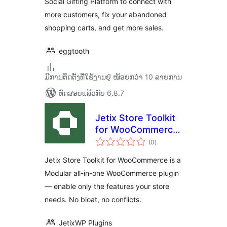
Social Gifting Platform to connect with
more customers, fix your abandoned
shopping carts, and get more sales.
eggtooth
ມີການຕິດຕັ້ງທີ່ໃຊ້ງານຢູ່ ໜ້ອຍກວ່າ 10 ລາຍການ
ທົດສອບແລ້ວກັບ 6.8.7
Jetix Store Toolkit
for WooCommerce
ຄະແນນ
– Superpowers for
(0
)
ທັງໝົດ
your
Jetix Store Toolkit for WooCommerce is a
WooCommerce
Modular all-in-one WooCommerce plugin
Store
— enable only the features your store
needs. No bloat, no conflicts.
JetixWP Plugins