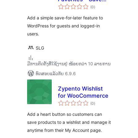
ຄະແນນ
for Later & Wishlist
(0
)
ທັງໝົດ
Add a simple save-for-later feature to
WordPress for guests and logged-in
users.
SLG
ມີການຕິດຕັ້ງທີ່ໃຊ້ງານຢູ່ ໜ້ອຍກວ່າ 10 ລາຍການ
ທົດສອບແລ້ວກັບ 6.9.6
Zypento Wishlist
for WooCommerce
ຄະແນນ
(0
)
ທັງໝົດ
Add a heart button so customers can
save products to a wishlist and manage it
anytime from their My Account page.