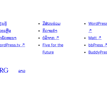
ນຮູ້
ມີສ່ວນຮ່ວມ
WordPres
ວຍເຫຼືອ
ກິດຈະກຳ
↗
ັກພັດທະນາ
ບໍລິຈາກ
↗
Matt
↗
ordPress.tv
↗
Five for the
bbPress
Future
BuddyPre
ລາວ