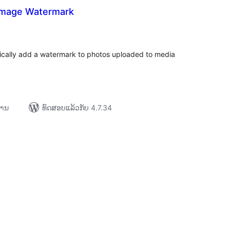
Image Watermark
ະແນນ
ງໝົດ
tically add a watermark to photos uploaded to media
ການ
ທົດສອບແລ້ວກັບ 4.7.34