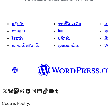
ກ່ຽວກັບ
ງານທີ່ໂດດເດັ່ນ
ຮຽ
ຂ່າວສານ
ທີມ
ຊ່
ໂຮສຕິງ
ປລັກອິນ
ນ
ຄວາມເປັນສ່ວນຕົວ
ຮູບແບບບລັອກ
W
ຢ້ຽມຊົມບັນຊີ X (ຊື່ເກົ່າ Twitter) ຂອງພວກເຮົາ
ຢ້ຽມຊົມບັນຊີ Bluesky ຂອງພວກເຮົາ
ຢ້ຽມຊົມບັນຊີ Mastodon ຂອງພວກເຮົາ
ຢ້ຽມຊົມບັນຊີ Threads ຂອງພວກເຮົາ
ຢ້ຽມຊົມໜ້າ Facebook ຂອງພວກເຮົາ
ຢ້ຽມຊົມບັນຊີ Instagram ຂອງພວກເຮົາ
ຢ້ຽມຊົມບັນຊີ LinkedIn ຂອງພວກເຮົາ
ຢ້ຽມຊົມບັນຊີ TikTok ຂອງພວກເຮົາ
ຢ້ຽມຊົມຊ່ອງ YouTube ຂອງພວກເຮົາ
ຢ້ຽມຊົມບັນຊີ Tumblr ຂອງພວກເຮົາ
Code is Poetry.