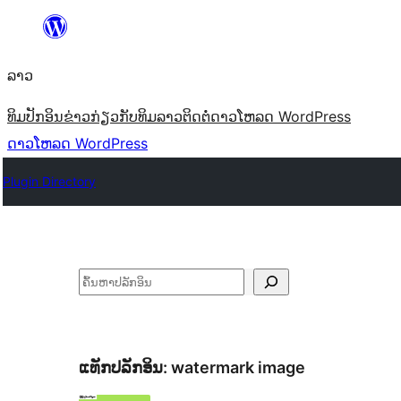
ຂ້າມ
ໄປ
ລາວ
ທີ່
ເນື້ອຫາ
ທິມ
ປັກອິນ
ຂ່າວ
ກ່ຽວກັບ
ທິມລາວ
ຕິດຕໍ່
ດາວໂຫລດ WordPress
ດາວໂຫລດ WordPress
Plugin Directory
ຄົ້ນຫາ
ແທັກປລັກອິນ:
watermark image