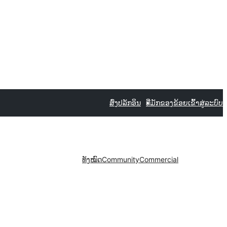
ສົ່ງປລັກອິນ
ທີ່ມັກຂອງຂ້ອຍ
ເຂົ້າສູ່ລະບົບ
ທັງໝົດ
Community
Commercial