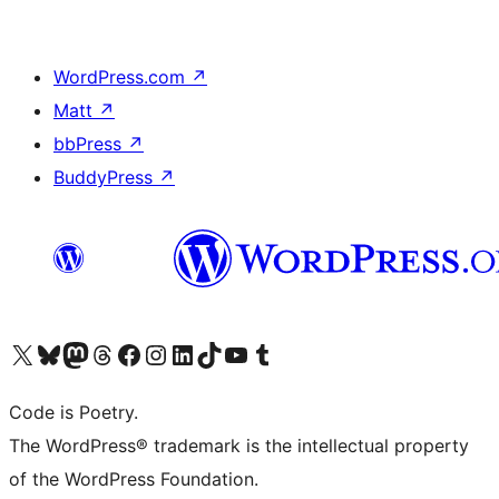
WordPress.com
↗
Matt
↗
bbPress
↗
BuddyPress
↗
ຢ້ຽມຊົມບັນຊີ X (ຊື່ເກົ່າ Twitter) ຂອງພວກເຮົາ
ຢ້ຽມຊົມບັນຊີ Bluesky ຂອງພວກເຮົາ
ຢ້ຽມຊົມບັນຊີ Mastodon ຂອງພວກເຮົາ
ຢ້ຽມຊົມບັນຊີ Threads ຂອງພວກເຮົາ
ຢ້ຽມຊົມໜ້າ Facebook ຂອງພວກເຮົາ
ຢ້ຽມຊົມບັນຊີ Instagram ຂອງພວກເຮົາ
ຢ້ຽມຊົມບັນຊີ LinkedIn ຂອງພວກເຮົາ
ຢ້ຽມຊົມບັນຊີ TikTok ຂອງພວກເຮົາ
ຢ້ຽມຊົມຊ່ອງ YouTube ຂອງພວກເຮົາ
ຢ້ຽມຊົມບັນຊີ Tumblr ຂອງພວກເຮົາ
Code is Poetry.
The WordPress® trademark is the intellectual property
of the WordPress Foundation.