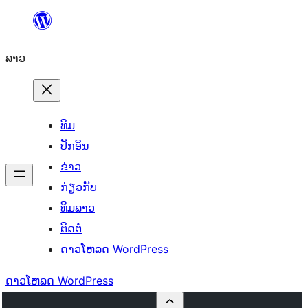
ຂ້າມ
ໄປ
ລາວ
ທີ່
ເນື້ອຫາ
ທິມ
ປັກອິນ
ຂ່າວ
ກ່ຽວກັບ
ທິມລາວ
ຕິດຕໍ່
ດາວໂຫລດ WordPress
ດາວໂຫລດ WordPress