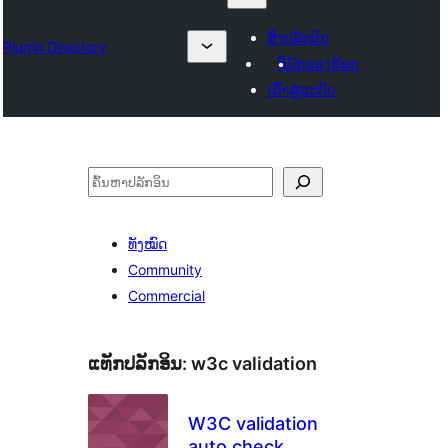
ສົ່ງປລັກອິນ
Plugin Directory
ທີ່ມັກຂອງຂ້ອຍ
ເຂົ້າສູ່ລະບົບ
ຄົ້ນຫາ
ທັງໝົດ
Community
Commercial
ແທັກປລັກອິນ:
w3c validation
W3C validation
auto check