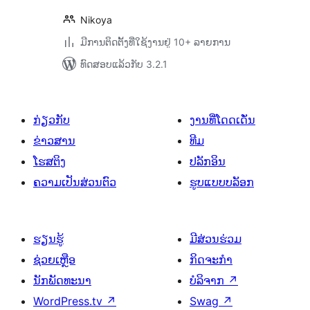
Nikoya
ມີການຕິດຕັ້ງທີ່ໃຊ້ງານຢູ່ 10+ ລາຍການ
ທົດສອບແລ້ວກັບ 3.2.1
ກ່ຽວກັບ
ງານທີ່ໂດດເດັ່ນ
ຂ່າວສານ
ທີມ
ໂຮສຕິງ
ປລັກອິນ
ຄວາມເປັນສ່ວນຕົວ
ຮູບແບບບລັອກ
ຮຽນຮູ້
ມີສ່ວນຮ່ວມ
ຊ່ວຍເຫຼືອ
ກິດຈະກຳ
ນັກພັດທະນາ
ບໍລິຈາກ
↗
WordPress.tv
↗
Swag
↗