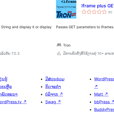
Iframe plus G
ຄ
(0
)
ທັ
tring and display it or display
Passes GET parameters to iframes
Tron
ລ້ວກັບ 7.0.3
ມີການຕິດຕັ້ງທີ່ໃຊ້ງານຢູ່ 10+ ລາຍ
ນຮູ້
ມີສ່ວນຮ່ວມ
WordPres
ວຍເຫຼືອ
ກິດຈະກຳ
↗
ັກພັດທະນາ
ບໍລິຈາກ
↗
Matt
↗
ordPress.tv
↗
Swag
↗
bbPress
BuddyPre