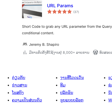
URL Params
ຄະແນນ
(37
)
ທັງໝົດ
Short Code to grab any URL parameter from the Query S
conditional content.
Jeremy B. Shapiro
ມີການຕິດຕັ້ງທີ່ໃຊ້ງານຢູ່ 8,000+ ລາຍການ
ທົດສອບແ
ກ່ຽວກັບ
ງານທີ່ໂດດເດັ່ນ
ຮຽ
ຂ່າວສານ
ທີມ
ຊ່
ໂຮສຕິງ
ປລັກອິນ
ນ
ຄວາມເປັນສ່ວນຕົວ
ຮູບແບບບລັອກ
W