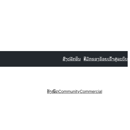
ສົ່ງປລັກອິນ
ທີ່ມັກຂອງຂ້ອຍ
ເຂົ້າສູ່ລະບົບ
ທັງໝົດ
Community
Commercial