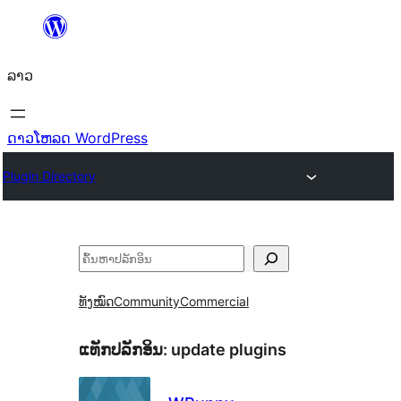
ຂ້າມ
ໄປ
ລາວ
ທີ່
ເນື້ອຫາ
ດາວໂຫລດ WordPress
Plugin Directory
ຄົ້ນຫາ
ທັງໝົດ
Community
Commercial
ແທັກປລັກອິນ:
update plugins