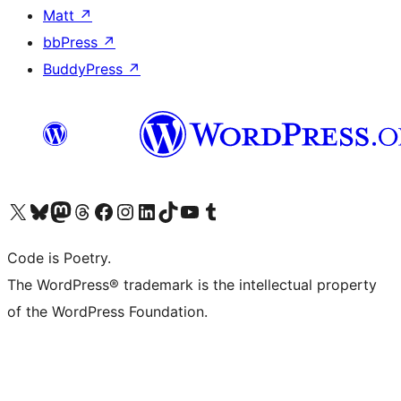
Matt
↗
bbPress
↗
BuddyPress
↗
ຢ້ຽມຊົມບັນຊີ X (ຊື່ເກົ່າ Twitter) ຂອງພວກເຮົາ
ຢ້ຽມຊົມບັນຊີ Bluesky ຂອງພວກເຮົາ
ຢ້ຽມຊົມບັນຊີ Mastodon ຂອງພວກເຮົາ
ຢ້ຽມຊົມບັນຊີ Threads ຂອງພວກເຮົາ
ຢ້ຽມຊົມໜ້າ Facebook ຂອງພວກເຮົາ
ຢ້ຽມຊົມບັນຊີ Instagram ຂອງພວກເຮົາ
ຢ້ຽມຊົມບັນຊີ LinkedIn ຂອງພວກເຮົາ
ຢ້ຽມຊົມບັນຊີ TikTok ຂອງພວກເຮົາ
ຢ້ຽມຊົມຊ່ອງ YouTube ຂອງພວກເຮົາ
ຢ້ຽມຊົມບັນຊີ Tumblr ຂອງພວກເຮົາ
Code is Poetry.
The WordPress® trademark is the intellectual property
of the WordPress Foundation.