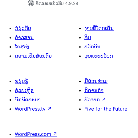
ທົດສອບແລ້ວກັບ 4.9.29
ກ່ຽວກັບ
ງານທີ່ໂດດເດັ່ນ
ຂ່າວສານ
ທີມ
ໂຮສຕິງ
ປລັກອິນ
ຄວາມເປັນສ່ວນຕົວ
ຮູບແບບບລັອກ
ຮຽນຮູ້
ມີສ່ວນຮ່ວມ
ຊ່ວຍເຫຼືອ
ກິດຈະກຳ
ນັກພັດທະນາ
ບໍລິຈາກ
↗
WordPress.tv
↗
Five for the Future
WordPress.com
↗