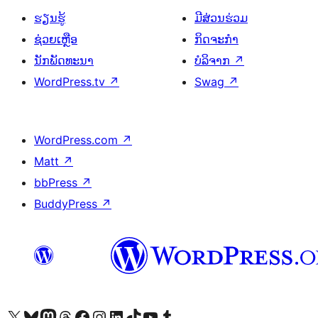
ຮຽນຮູ້
ມີສ່ວນຮ່ວມ
ຊ່ວຍເຫຼືອ
ກິດຈະກຳ
ນັກພັດທະນາ
ບໍລິຈາກ
↗
WordPress.tv
↗
Swag
↗
WordPress.com
↗
Matt
↗
bbPress
↗
BuddyPress
↗
ຢ້ຽມຊົມບັນຊີ X (ຊື່ເກົ່າ Twitter) ຂອງພວກເຮົາ
ຢ້ຽມຊົມບັນຊີ Bluesky ຂອງພວກເຮົາ
ຢ້ຽມຊົມບັນຊີ Mastodon ຂອງພວກເຮົາ
ຢ້ຽມຊົມບັນຊີ Threads ຂອງພວກເຮົາ
ຢ້ຽມຊົມໜ້າ Facebook ຂອງພວກເຮົາ
ຢ້ຽມຊົມບັນຊີ Instagram ຂອງພວກເຮົາ
ຢ້ຽມຊົມບັນຊີ LinkedIn ຂອງພວກເຮົາ
ຢ້ຽມຊົມບັນຊີ TikTok ຂອງພວກເຮົາ
ຢ້ຽມຊົມຊ່ອງ YouTube ຂອງພວກເຮົາ
ຢ້ຽມຊົມບັນຊີ Tumblr ຂອງພວກເຮົາ