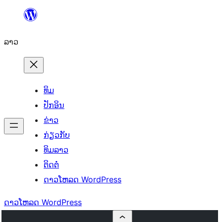
ຂ້າມ
ໄປ
ລາວ
ທີ່
ເນື້ອຫາ
ທິມ
ປັກອິນ
ຂ່າວ
ກ່ຽວກັບ
ທິມລາວ
ຕິດຕໍ່
ດາວໂຫລດ WordPress
ດາວໂຫລດ WordPress