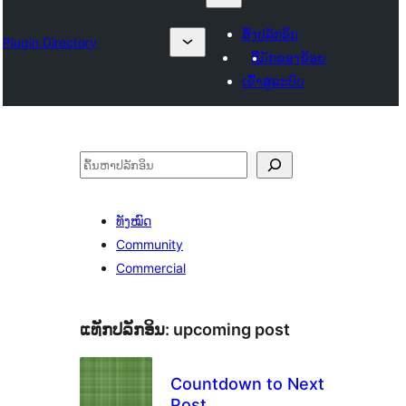
ສົ່ງປລັກອິນ
Plugin Directory
ທີ່ມັກຂອງຂ້ອຍ
ເຂົ້າສູ່ລະບົບ
ຄົ້ນຫາ
ທັງໝົດ
Community
Commercial
ແທັກປລັກອິນ:
upcoming post
Countdown to Next
Post