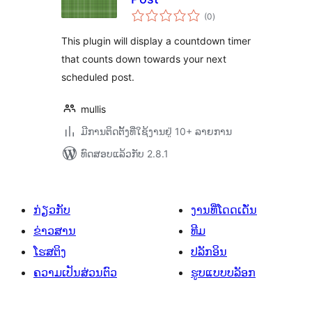
ຄະແນນ
(0
)
ທັງໝົດ
This plugin will display a countdown timer
that counts down towards your next
scheduled post.
mullis
ມີການຕິດຕັ້ງທີ່ໃຊ້ງານຢູ່ 10+ ລາຍການ
ທົດສອບແລ້ວກັບ 2.8.1
ກ່ຽວກັບ
ງານທີ່ໂດດເດັ່ນ
ຂ່າວສານ
ທີມ
ໂຮສຕິງ
ປລັກອິນ
ຄວາມເປັນສ່ວນຕົວ
ຮູບແບບບລັອກ